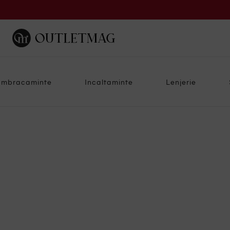
Imbracaminte
Incaltaminte
Lenjerie