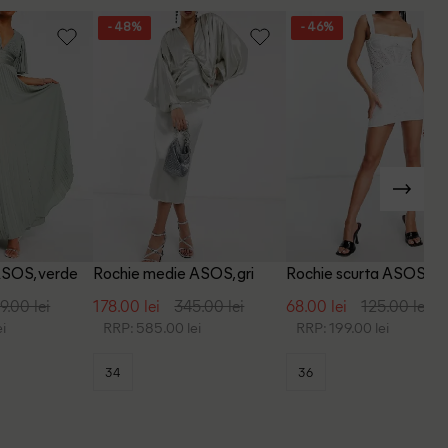
- 48%
- 46%
ASOS, verde
Rochie medie ASOS, gri
Rochie scurta ASOS, al
9.00 lei
178.00 lei
345.00 lei
68.00 lei
125.00 lei
i
RRP: 585.00 lei
RRP: 199.00 lei
34
36