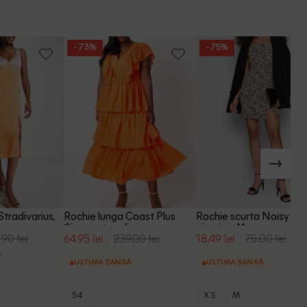
- 73%
- 75%
tradivarius,
Rochie lunga Coast Plus
Rochie scurta Noisy Ma
Size, portocaliu
piersica, M
.90 lei
64.95 lei
239.00 lei
18.49 lei
75.00 lei
i
ULTIMA ȘANSĂ
ULTIMA ȘANSĂ
54
XS
M