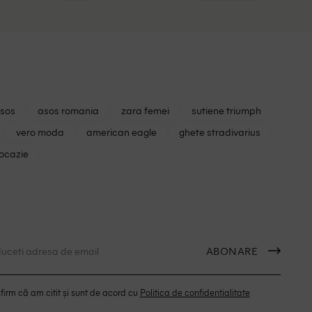
asos
asos romania
zara femei
sutiene triumph
vero moda
american eagle
ghete stradivarius
 ocazie
ABONARE
irm că am citit și sunt de acord cu
Politica de confidentialitate