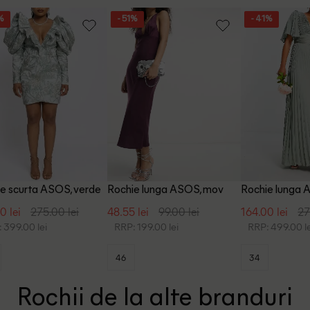
%
- 51%
- 41%
e scurta ASOS, verde
Rochie lunga ASOS, mov
Rochie lunga 
0 lei
275.00 lei
48.55 lei
99.00 lei
164.00 lei
27
 399.00 lei
RRP: 199.00 lei
RRP: 499.00 le
46
34
Rochii de la alte branduri