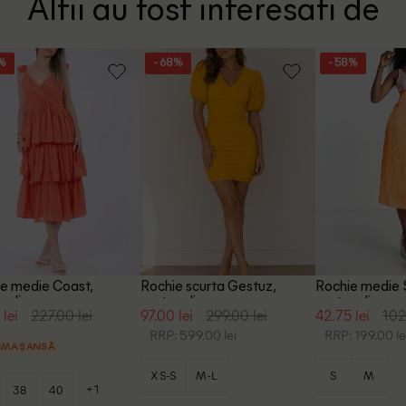
Altii au fost interesati de
1%
- 68%
- 58%
e medie Coast,
Rochie scurta Gestuz,
Rochie medie S
caliu
portocaliu
portocaliu
 lei
227.00 lei
97.00 lei
299.00 lei
42.75 lei
102
RRP: 599.00 lei
RRP: 199.00 le
IMA ȘANSĂ
XS-S
M-L
S
M
+1
38
40