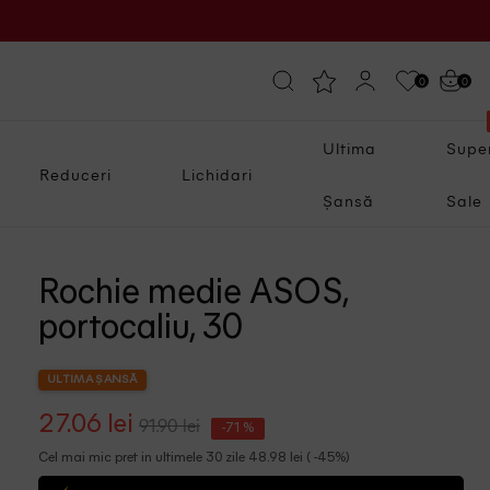
0
0
Ultima
Supe
Reduceri
Lichidari
Șansă
Sale
Rochie medie ASOS,
portocaliu, 30
ULTIMA ȘANSĂ
27.06 lei
91.90 lei
-71 %
Cel mai mic pret in ultimele 30 zile 48.98 lei ( -45%)