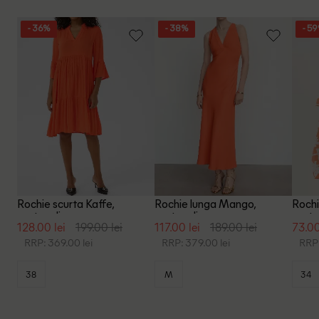
- 36%
- 38%
- 5
Rochie scurta Kaffe,
Rochie lunga Mango,
Roch
portocaliu
portocaliu
porto
128.00 lei
199.00 lei
117.00 lei
189.00 lei
73.00
RRP: 369.00 lei
RRP: 379.00 lei
RRP:
38
M
34