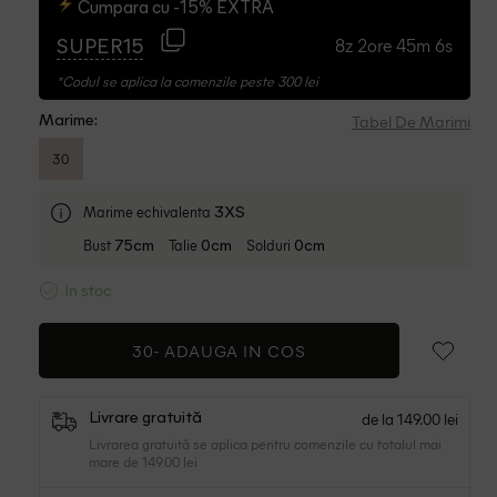
Cumpara cu -15% EXTRA
8z 2ore 45m 5s
SUPER15
*Codul se aplica la comenzile peste 300 lei
Tabel De Marimi
Marime:
30
Marime echivalenta
3XS
Bust
Talie
Solduri
75cm
0cm
0cm
In stoc
30-
ADAUGA IN COS
de la 149.00 lei
Livrare gratuită
Livrarea gratuită se aplica pentru comenzile cu totalul mai
mare de 149.00 lei