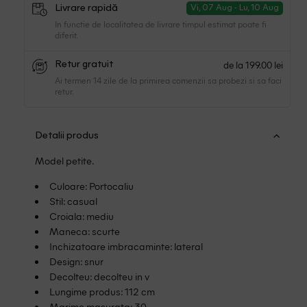
Livrare rapidă
Vi, 07 Aug - Lu, 10 Aug
In functie de localitatea de livrare timpul estimat poate fi
diferit.
de la 199.00 lei
Retur gratuit
Ai termen 14 zile de la primirea comenzii sa probezi si sa faci
retur.
Detalii produs
Model petite.
Culoare: Portocaliu
Stil: casual
Croiala: mediu
Maneca: scurte
Inchizatoare imbracaminte: lateral
Design: snur
Decolteu: decolteu in v
Lungime produs: 112 cm
Marime masurata: 30