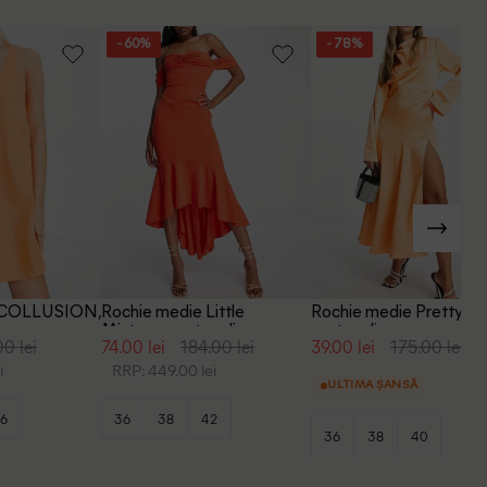
- 60%
- 78%
a COLLUSION,
Rochie medie Little
Rochie medie Pretty Lav
Mistress, portocaliu
portocaliu
00 lei
74.00 lei
184.00 lei
39.00 lei
175.00 lei
i
RRP: 449.00 lei
ULTIMA ȘANSĂ
6
36
38
42
36
38
40