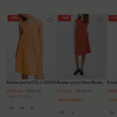
- 51%
- 76%
- 7
Rochie scurta COLLUSION,
Rochie scurta Vero Moda,
Rochi
portocaliu
portocaliu, S
porto
44.00 lei
89.00 lei
16.02 lei
68.00 lei
64.95
RRP: 159.00 lei
ULTIMA ȘANSĂ
ULT
32
34
36
XS
S
36