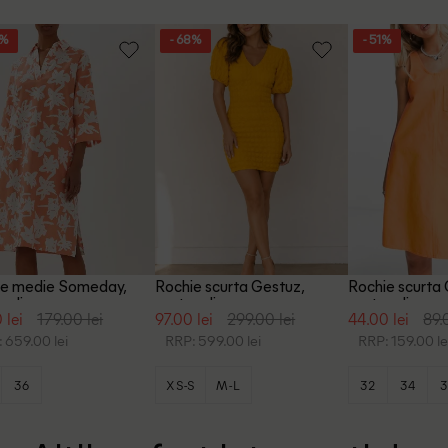
9%
- 68%
- 51%
ie medie Someday,
Rochie scurta Gestuz,
Rochie scurt
caliu
portocaliu
portocaliu
 lei
179.00 lei
97.00 lei
299.00 lei
44.00 lei
89.
 659.00 lei
RRP: 599.00 lei
RRP: 159.00 le
36
XS-S
M-L
32
34
3