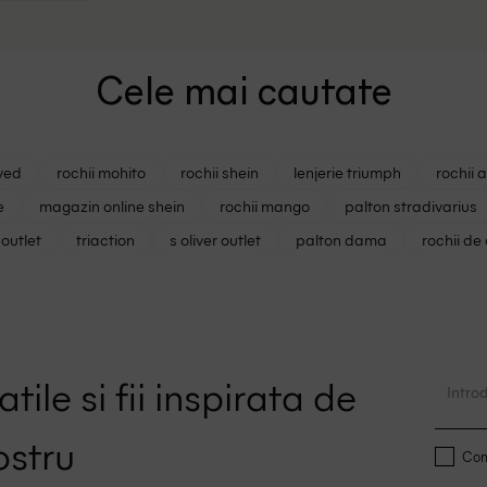
Cele mai cautate
ved
rochii mohito
rochii shein
lenjerie triumph
rochii 
e
magazin online shein
rochii mango
palton stradivarius
outlet
triaction
s oliver outlet
palton dama
rochii de
tile si fii inspirata de
ostru
Conf