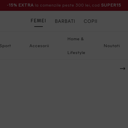
la comenzile peste 300 lei, cod
-15% EXTRA
SUPER15
BARBATI
COPII
FEMEI
Home &
Sport
Accesorii
Noutati
Lifestyle