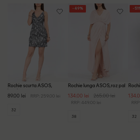
- 49%
- 51
Rochie scurta ASOS,
Rochie lunga ASOS, roz pal
Rochi
imprimeu sarpe
89.00 lei
134.00 lei
265.00 lei
134.0
RRP: 259.00 lei
RRP: 449.00 lei
RRP:
32
38
32