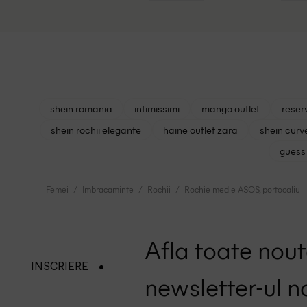
shein romania
intimissimi
mango outlet
reser
shein rochii elegante
haine outlet zara
shein curv
guess 
Femei
Imbracaminte
Rochii
Rochie medie ASOS, portocaliu
Afla toate nouta
INSCRIERE
newsletter-ul n