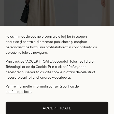
Folosim module cookie proprii și ale terților în scopuri
analitice și pentru a-ți prezenta publicitate și conținut
personalizat pe baza unui profil elaborat în concordanță cu
obiceiurile tale de navigare.
Rochie medie Ontre, bej
Rochie medi
Prin click pe "ACCEPT TOATE", acceptati folosirea tuturor
100.90 lei
148.00 le
Tehnologiilor de tip Cookie. Prin click pe "Refuz, doar
RRP: 202.00 lei
RRP: 5
necesare" nu se vor folosi alte cookie in afara de cele strict
necesare pentru functionarea website-ului.
M
Pentru mai multe informații consultă
politica de
confidențialitate
.
Altii au fost interesati de
- 81%
- 62%
ACCEPT TOATE