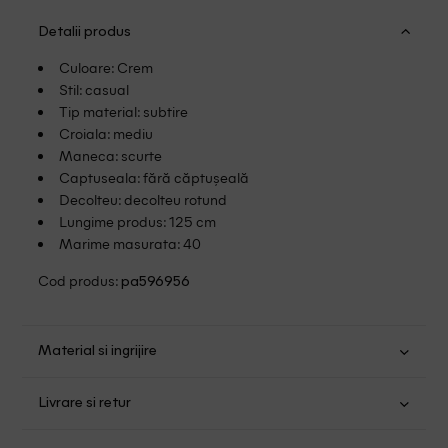
Detalii produs
Culoare: Crem
Stil: casual
Tip material: subtire
Croiala: mediu
Maneca: scurte
Captuseala: fără căptușeală
Decolteu: decolteu rotund
Lungime produs: 125 cm
Marime masurata: 40
Cod produs:
pa596956
Material si ingrijire
Poliester: 95%; Elastan: 5%
Livrare si retur
Spalare usoara la 30
Transport Gratuit pentru orice comanda cu o valoare mai
Nu folositi inalbitor