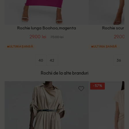
Rochie lunga Boohoo, magenta
Rochie scurta
29.00 lei
29.00 le
75.00 lei
ULTIMA ȘANSĂ
ULTIMA ȘANSĂ
40
42
36
Rochii de la alte branduri
- 57%