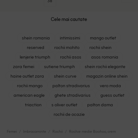
38
Cele mai cautate
shein romania
intimissimi
mango outlet
reserved
rochii mohito
rochii shein
lenjerie triumph
rochii asos
asos romania
zara femei
sutiene triumph
shein rochii elegante
haine outlet zara
shein curve
magazin online shein
rochii mango
palton stradivarius
vero moda
american eagle
ghete stradivarius
guess outlet
triaction
s oliver outlet
palton dama
rochii de ocazie
Femei
Imbracaminte
Rochii
Rochie medie Boohoo, crem