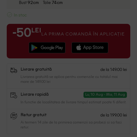
Bust
Talie
92cm
74cm
In stoc
LEI
-50
LA PRIMA COMANDĂ ÎN APLICAȚIE
de la 149.00 lei
Livrare gratuită
Livrarea gratuită se aplica pentru comenzile cu totalul mai
mare de 149.00 lei
Livrare rapidă
Lu, 10 Aug - Ma, 11 Aug
In functie de localitatea de livrare timpul estimat poate fi diferit.
de la 199.00 lei
Retur gratuit
Ai termen 14 zile de la primirea comenzii sa probezi si sa faci
retur.