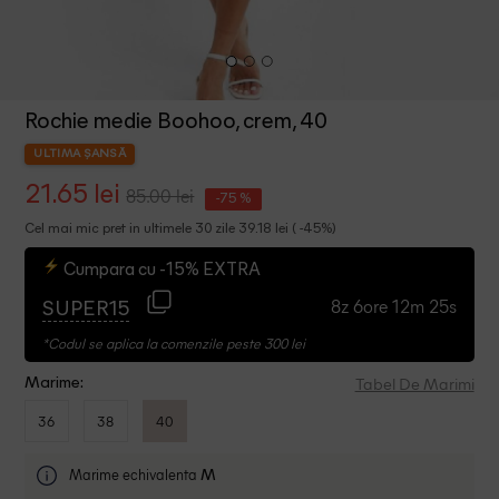
Rochie medie Boohoo, crem, 40
ULTIMA ȘANSĂ
21.65 lei
85.00 lei
-75 %
Cel mai mic pret in ultimele 30 zile 39.18 lei ( -45%)
Cumpara cu -15% EXTRA
8z 6ore 12m 25s
SUPER15
*Codul se aplica la comenzile peste 300 lei
Tabel De Marimi
Marime:
36
38
40
Marime echivalenta
M