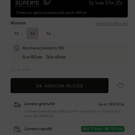
5z 1ore 37m 24s
SUPER15
*Codul se aplica la comenzile peste 300 lei
Tabel De Marimi
Marime:
32
34
36
Marime echivalenta
XS
Bust
Talie
82cm
65cm
In stoc
34-
ADAUGA IN COS
de la 149.00 lei
Livrare gratuită
Livrarea gratuită se aplica pentru comenzile cu totalul mai
mare de 149.00 lei
Livrare rapidă
Ma, 11 Aug - Mi, 12 Aug