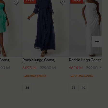
- 72%
- 83%
Coast,
Rochie lunga Coast,
Rochie lunga Coast, alb
bleumarin
90 lei
64.95 lei
229.00 lei
66.14 lei
399.00 lei
ULTIMA ȘANSĂ
ULTIMA ȘANSĂ
38
38
40