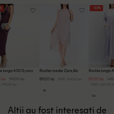
%
- 40%
ie lunga ASOS, mov
Rochie medie Zara, lila
Rochie lunga A
 lei
99.00 lei
89.00 lei
87.00 lei
145
RRP: 149.00 lei
 199.00 lei
RRP: 249.00 le
M
44
Altii au fost interesati de