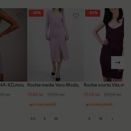
- 80%
- 82%
 NA-KD, mov,
Rochie medie Vero Moda,
Rochie scurta Vila, mov
mov
00 lei
19.44 lei
99.00 lei
15.94 lei
89.00 lei
ULTIMA ȘANSĂ
ULTIMA ȘANSĂ
XS
S
M
S
M
L