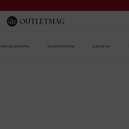
Imbracaminte
Incaltaminte
Lenjerie