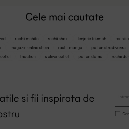
Cele mai cautate
ved
rochii mohito
rochii shein
lenjerie triumph
rochii 
e
magazin online shein
rochii mango
palton stradivarius
outlet
triaction
s oliver outlet
palton dama
rochii de
tile si fii inspirata de
ostru
Conf