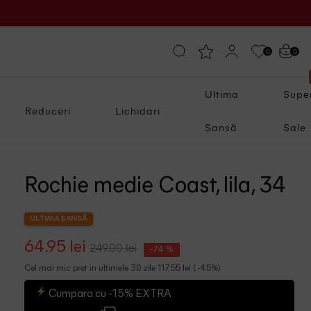
0
0
Ultima
Supe
Reduceri
Lichidari
Șansă
Sale
Rochie medie Coast, lila, 34
ULTIMA ȘANSĂ
64.95 lei
249.00 lei
-74 %
Cel mai mic pret in ultimele 30 zile 117.55 lei ( -45%)
Cumpara cu -15% EXTRA