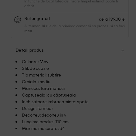
In functie de localitatea de livrare timpul estimat poate fi
diferit.
de la 199.00 lei
Retur gratuit
Ai termen 14 zile de la primirea comenzii sa probezi si sa faci
retur.
Detalii produs
Culoare: Mov
Stil: de ocazie
Tip material: subtire
Croiala: mediu
Maneca: fara maneci
Captuseala: cu căptușeală
Inchizatoare imbracaminte: spate
Design: fermoar
Decolteu: decolteu in v
Lungime produs: 110 cm
Marime masurata: 34