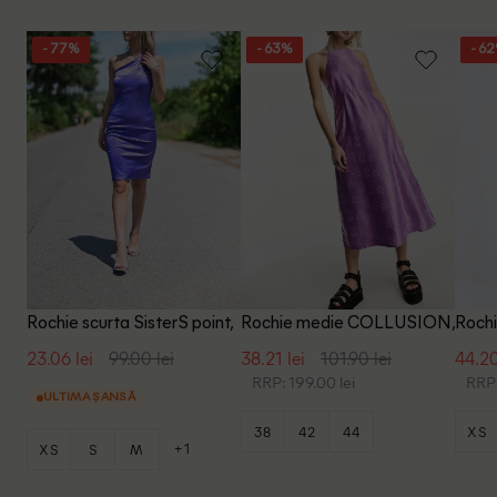
- 77%
- 63%
- 6
Rochie scurta SisterS point,
Rochie medie COLLUSION,
Rochi
mov
mov
23.06 lei
99.00 lei
38.21 lei
101.90 lei
44.20
RRP: 199.00 lei
RRP:
ULTIMA ȘANSĂ
38
42
44
XS
+1
XS
S
M