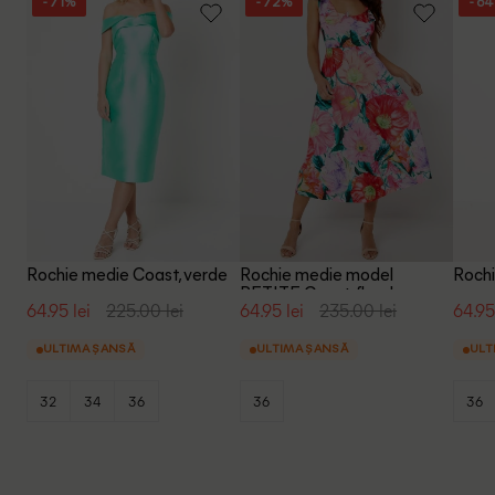
- 71%
- 72%
- 6
Rochie medie Coast, verde
Rochie medie model
Rochi
PETITE Coast, floral
64.95 lei
225.00 lei
64.95 lei
235.00 lei
64.95
ULTIMA ȘANSĂ
ULTIMA ȘANSĂ
ULT
32
34
36
36
36