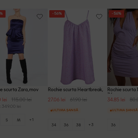
2%
- 56%
- 56%
e scurta Zara, mov
Rochie scurta Heartbreak,
Rochie scurta
mov
36
 lei
115.00 lei
27.06 lei
61.90 lei
34.85 lei
80.
 349.00 lei
ULTIMA ȘANSĂ
ULTIMA ȘANSĂ
+1
S
M
+3
34
36
38
36