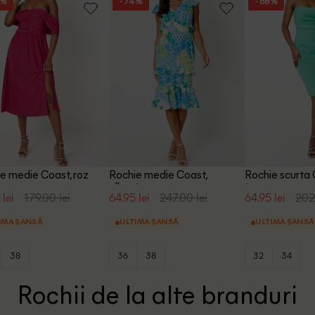
4%
- 74%
- 68%
e medie Coast, roz
Rochie medie Coast,
Rochie scurta 
albastru
turcoaz
 lei
179.00 lei
64.95 lei
247.00 lei
64.95 lei
202.
IMA ȘANSĂ
ULTIMA ȘANSĂ
ULTIMA ȘANSĂ
38
36
38
32
34
Rochii de la alte branduri