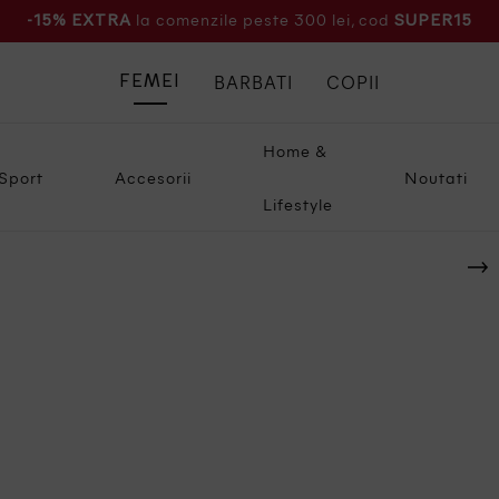
la comenzile peste 300 lei, cod
-15% EXTRA
SUPER15
BARBATI
COPII
FEMEI
Home &
Sport
Accesorii
Noutati
Lifestyle