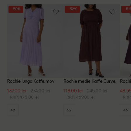
- 50%
- 52%
- 51
Rochie lunga Kaffe, mov
Rochie medie Kaffe Curve,
Roch
pruna
137.00 lei
274.00 lei
118.00 lei
245.00 lei
48.55
RRP: 475.00 lei
RRP: 469.00 lei
RRP:
42
52
46