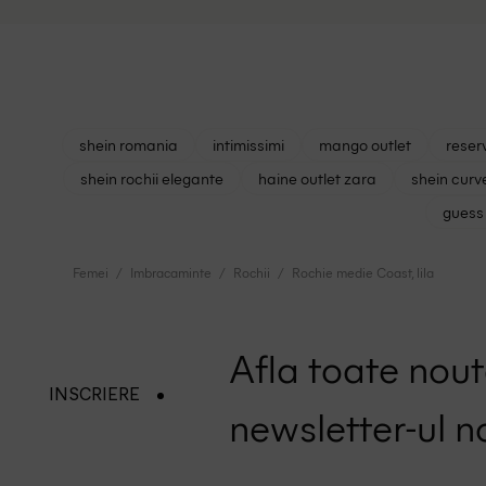
shein romania
intimissimi
mango outlet
reser
shein rochii elegante
haine outlet zara
shein curv
guess 
Femei
Imbracaminte
Rochii
Rochie medie Coast, lila
Afla toate nouta
INSCRIERE
newsletter-ul n