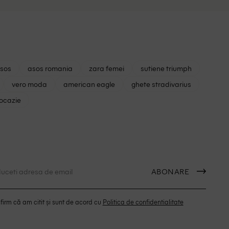
asos
asos romania
zara femei
sutiene triumph
vero moda
american eagle
ghete stradivarius
 ocazie
ABONARE
irm că am citit și sunt de acord cu
Politica de confidentialitate