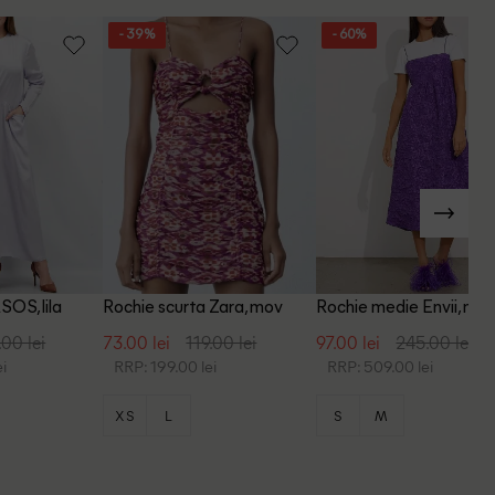
- 39%
- 60%
SOS, lila
Rochie scurta Zara, mov
Rochie medie Envii, mo
.00 lei
73.00 lei
119.00 lei
97.00 lei
245.00 lei
i
RRP: 199.00 lei
RRP: 509.00 lei
XS
L
S
M