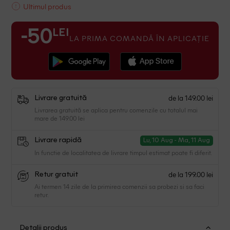
Ultimul produs
LEI
-50
LA PRIMA COMANDĂ ÎN APLICAȚIE
de la 149.00 lei
Livrare gratuită
Livrarea gratuită se aplica pentru comenzile cu totalul mai
mare de 149.00 lei
Livrare rapidă
Lu, 10 Aug - Ma, 11 Aug
In functie de localitatea de livrare timpul estimat poate fi diferit.
de la 199.00 lei
Retur gratuit
Ai termen 14 zile de la primirea comenzii sa probezi si sa faci
retur.
Detalii produs