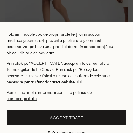
Folosim module cookie proprii și ale terților în scopuri
analitice și pentru a-ți prezenta publicitate și conținut
personalizat pe baza unui profil elaborat în concordanță cu
Rochie scurta ASOS, bej
Rochie scurta Saint 
obiceiurile tale de navigare.
74.00 lei
87.00 le
118.00 lei
Prin click pe "ACCEPT TOATE", acceptati folosirea tuturor
RRP: 199.00 lei
RRP: 2
Tehnologiilor de tip Cookie. Prin click pe "Refuz, doar
necesare" nu se vor folosi alte cookie in afara de cele strict
44
necesare pentru functionarea website-ului.
Pentru mai multe informații consultă
politica de
Altii au fost interesati de
confidențialitate
.
- 55%
- 80%
ACCEPT TOATE
Refuz, doar necesare