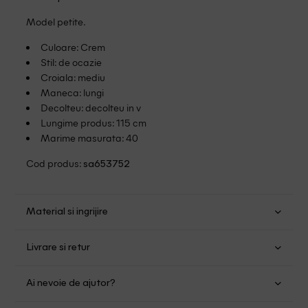
Model petite.
Culoare: Crem
Stil: de ocazie
Croiala: mediu
Maneca: lungi
Decolteu: decolteu in v
Lungime produs: 115 cm
Marime masurata: 40
Cod produs:
sa653752
Material si ingrijire
Viscoza: 70%; Poliamida: 30%
Livrare si retur
Spalare usoara la 40
Transport Gratuit pentru orice comanda cu o valoare mai
Nu folositi inalbitor
Ai nevoie de ajutor?
mare de 149.00 lei.
Nu uscati in uscator
Nu calcati
Suntem aici pentru a te ajuta: