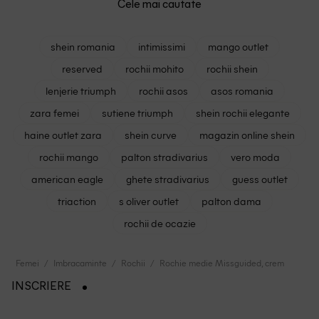
Cele mai cautate
shein romania
intimissimi
mango outlet
reserved
rochii mohito
rochii shein
lenjerie triumph
rochii asos
asos romania
zara femei
sutiene triumph
shein rochii elegante
haine outlet zara
shein curve
magazin online shein
rochii mango
palton stradivarius
vero moda
american eagle
ghete stradivarius
guess outlet
triaction
s oliver outlet
palton dama
rochii de ocazie
Femei
Imbracaminte
Rochii
Rochie medie Missguided, crem
INSCRIERE