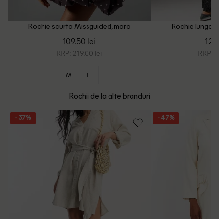
Rochie scurta Missguided, maro
Rochie lunga M
109.50 lei
124.
RRP: 219.00 lei
RRP: 2
M
L
Rochii de la alte branduri
- 37%
- 47%