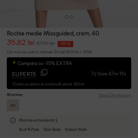
Rochie medie Missguided, crem, 40
35.82 lei
87.00 lei
-59 %
Cel mai mic pret in ultimele 30 zile 55.10 lei ( -35%)
Cumpara cu -15% EXTRA
7z 0ore 47m 18s
SUPER15
*Codul se aplica la comenzile peste 300 lei
Tabel De Marimi
Marime:
40
Marime echivalenta
L
Bust
Talie
Solduri
97cm
0cm
0cm