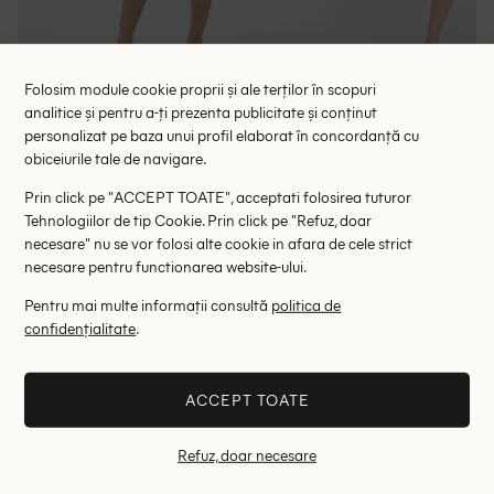
Folosim module cookie proprii și ale terților în scopuri
analitice și pentru a-ți prezenta publicitate și conținut
Rochie medie Cream, verde
Rochie scurt
personalizat pe baza unui profil elaborat în concordanță cu
134.00 lei
98.00 le
275.00 lei
obiceiurile tale de navigare.
RRP: 399.00 lei
RRP: 3
Prin click pe "ACCEPT TOATE", acceptati folosirea tuturor
XXL
Tehnologiilor de tip Cookie. Prin click pe "Refuz, doar
necesare" nu se vor folosi alte cookie in afara de cele strict
necesare pentru functionarea website-ului.
Altii au fost interesati de
Pentru mai multe informații consultă
politica de
- 41%
- 63%
confidențialitate
.
ACCEPT TOATE
Refuz, doar necesare