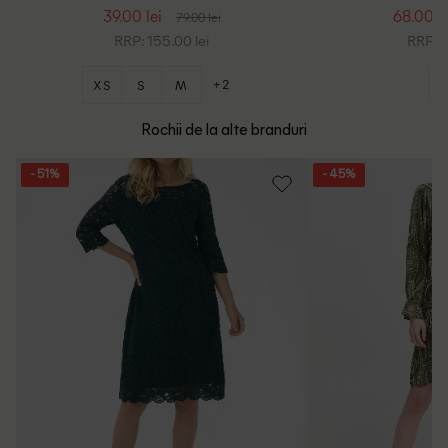
39.00 lei
68.00 le
79.00 lei
RRP: 155.00 lei
RRP: 1
+2
XS
S
M
Rochii de la alte branduri
- 51%
- 45%