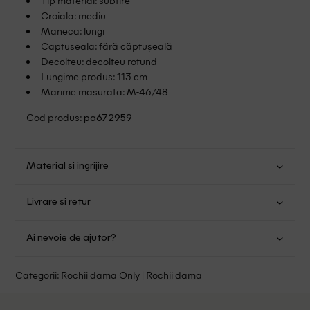
Tip material: subtire
Croiala: mediu
Maneca: lungi
Captuseala: fără căptușeală
Decolteu: decolteu rotund
Lungime produs: 113 cm
Marime masurata: M-46/48
Cod produs:
pa672959
Material si ingrijire
Poliester: 100%
Livrare si retur
Spalare usoara la 30
Transport Gratuit pentru orice comanda cu o valoare mai
Nu folositi inalbitor
Ai nevoie de ajutor?
mare de 149.00 lei.
Nu uscati in uscator
Se pot calca
Suntem aici pentru a te ajuta:
Politica livrare
Categorii:
Rochii dama Only
|
Rochii dama
Curatati delicat cu percloretilena
Program: Luni-Vineri intre 9:00 - 15:00
Retur Gratuit in 14 zile pentru comenzile cu valoare mai
mare de 199 de lei.