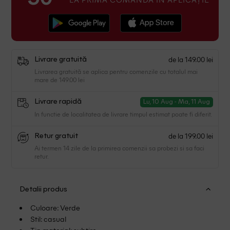
de la 149.00 lei
Livrare gratuită
Livrarea gratuită se aplica pentru comenzile cu totalul mai
mare de 149.00 lei
Livrare rapidă
Lu, 10 Aug - Ma, 11 Aug
In functie de localitatea de livrare timpul estimat poate fi diferit.
de la 199.00 lei
Retur gratuit
Ai termen 14 zile de la primirea comenzii sa probezi si sa faci
retur.
Detalii produs
Culoare: Verde
Stil: casual