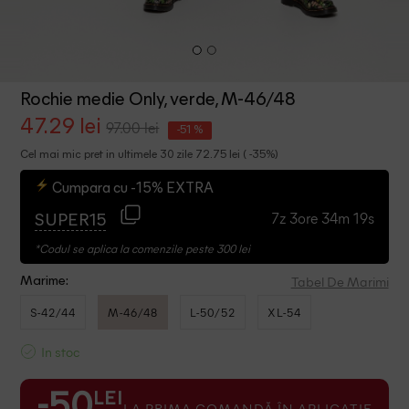
Rochie medie Only, verde, M-46/48
47.29 lei
97.00 lei
-51 %
Cel mai mic pret in ultimele 30 zile 72.75 lei ( -35%)
Cumpara cu -15% EXTRA
7z 3ore 34m 19s
SUPER15
*Codul se aplica la comenzile peste 300 lei
Tabel De Marimi
Marime:
S-42/44
M-46/48
L-50/52
XL-54
In stoc
LEI
-50
LA PRIMA COMANDĂ ÎN APLICAȚIE