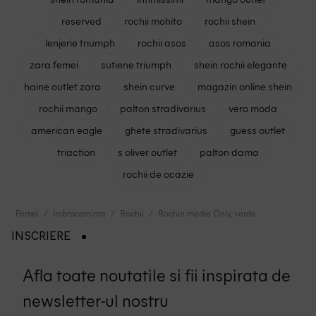
reserved
rochii mohito
rochii shein
lenjerie triumph
rochii asos
asos romania
zara femei
sutiene triumph
shein rochii elegante
haine outlet zara
shein curve
magazin online shein
rochii mango
palton stradivarius
vero moda
american eagle
ghete stradivarius
guess outlet
triaction
s oliver outlet
palton dama
rochii de ocazie
Femei
Imbracaminte
Rochii
Rochie medie Only, verde
INSCRIERE
Afla toate noutatile si fii inspirata de
newsletter-ul nostru