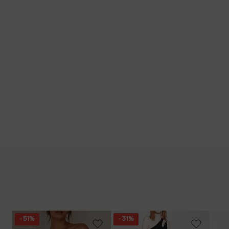
- 51%
- 31%