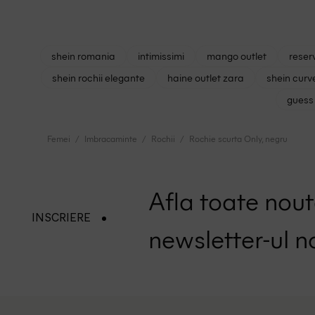
shein romania
intimissimi
mango outlet
reser
shein rochii elegante
haine outlet zara
shein curv
guess 
Femei
Imbracaminte
Rochii
Rochie scurta Only, negru
Afla toate nouta
INSCRIERE
newsletter-ul n