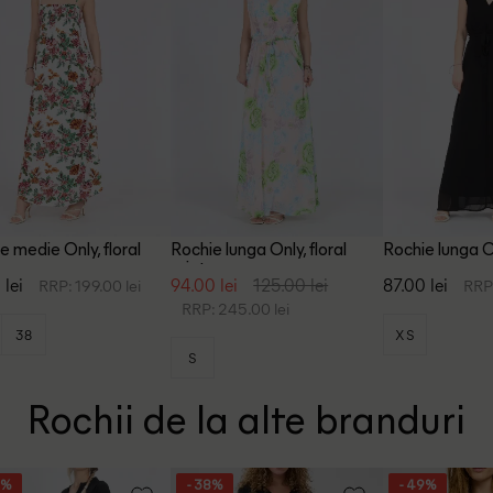
e medie Only, floral
Rochie lunga Only, floral
Rochie lunga O
print
 lei
94.00 lei
125.00 lei
87.00 lei
RRP: 199.00 lei
RRP:
RRP: 245.00 lei
38
XS
S
Rochii de la alte branduri
4%
- 38%
- 49%