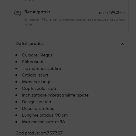
de la 199.00 lei
Retur gratuit
Ai termen 14 zile de la primirea comenzii sa probezi si sa faci
retur.
Detalii produs
Culoare: Negru
Stil: casual
Tip material: subtire
Croiala: scurt
Maneca: lungi
Captuseala: jupă
Inchizatoare imbracaminte: spate
Design: nasturi
Decolteu: rotund
Lungime produs: 90 cm
Marime masurata: 36
Cod produs:
om737307