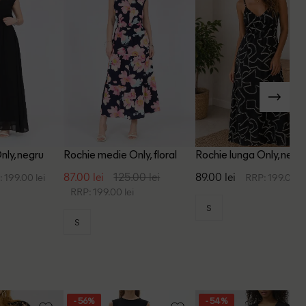
nly, negru
Rochie medie Only, floral
Rochie lunga Only, negr
87.00 lei
125.00 lei
89.00 lei
 199.00 lei
RRP: 199.00 le
RRP: 199.00 lei
S
S
- 56%
- 54%