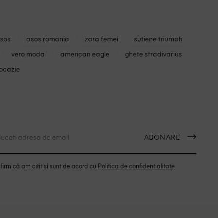
asos
asos romania
zara femei
sutiene triumph
vero moda
american eagle
ghete stradivarius
 ocazie
ABONARE
irm că am citit și sunt de acord cu
Politica de confidentialitate