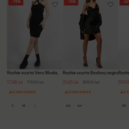
- 78%
- 76%
- 6
Rochie scurta Vero Moda,
Rochie scurta Boohoo, negru
Roch
negru
17.48 lei
79.00 lei
21.65 lei
89.00 lei
39.00
ULTIMA ȘANSĂ
ULTIMA ȘANSĂ
ULT
S
M
L
44
46
38