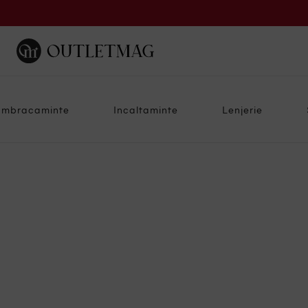
Imbracaminte
Incaltaminte
Lenjerie