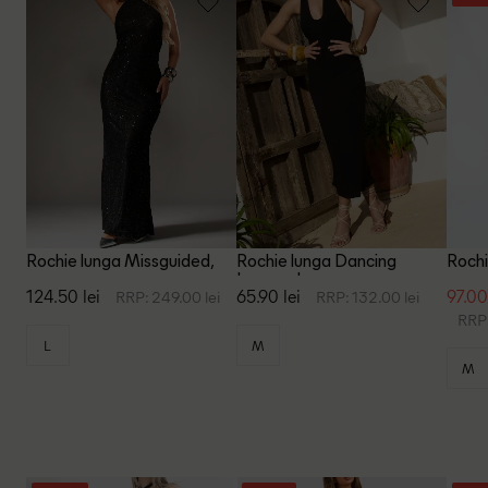
Rochie lunga Missguided,
Rochie lunga Dancing
Rochi
negru
Leopard, negru
124.50 lei
65.90 lei
97.00
RRP: 249.00 lei
RRP: 132.00 lei
RRP:
L
M
M