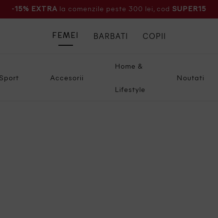
la comenzile peste 300 lei, cod
-15% EXTRA
SUPER15
BARBATI
COPII
FEMEI
Home &
Sport
Accesorii
Noutati
Lifestyle