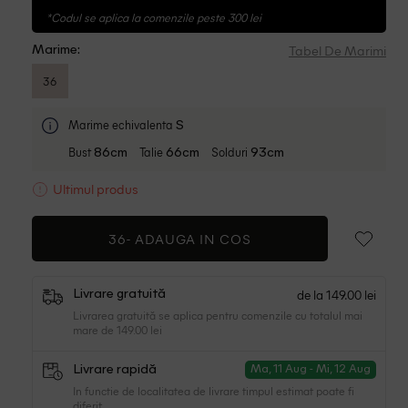
*Codul se aplica la comenzile peste 300 lei
Tabel De Marimi
Marime:
36
Marime echivalenta
S
Bust
Talie
Solduri
86cm
66cm
93cm
Ultimul produs
36-
ADAUGA IN COS
de la 149.00 lei
Livrare gratuită
Livrarea gratuită se aplica pentru comenzile cu totalul mai
mare de 149.00 lei
Livrare rapidă
Ma, 11 Aug - Mi, 12 Aug
In functie de localitatea de livrare timpul estimat poate fi
diferit.