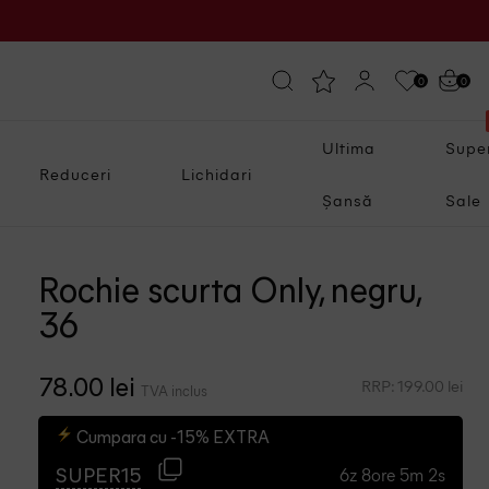
0
0
Ultima
Supe
Reduceri
Lichidari
Șansă
Sale
Rochie scurta Only, negru,
36
RRP: 199.00 lei
78.00 lei
TVA inclus
Cumpara cu -15% EXTRA
6z 8ore 5m 2s
SUPER15