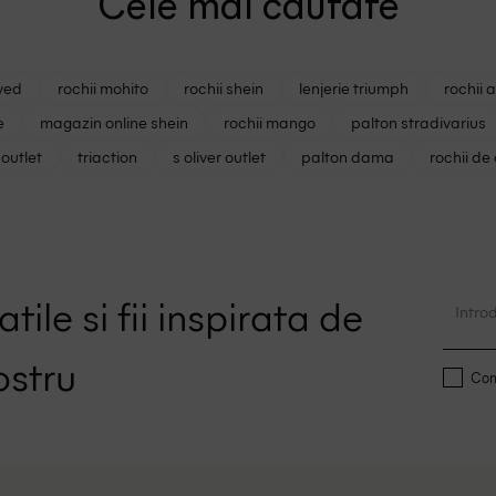
Cele mai cautate
ved
rochii mohito
rochii shein
lenjerie triumph
rochii 
e
magazin online shein
rochii mango
palton stradivarius
outlet
triaction
s oliver outlet
palton dama
rochii de
tile si fii inspirata de
ostru
Conf