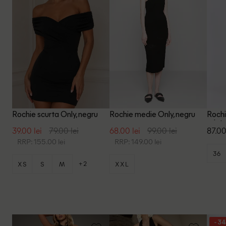
Rochie scurta Only, negru
Rochie medie Only, negru
Rochi
print
39.00 lei
79.00 lei
68.00 lei
99.00 lei
87.00
RRP: 155.00 lei
RRP: 149.00 lei
36
+2
XS
S
M
XXL
- 3