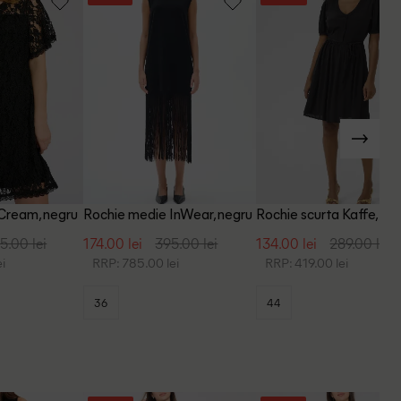
 Cream, negru
Rochie medie InWear, negru
Rochie scurta Kaffe, ne
5.00 lei
174.00 lei
395.00 lei
134.00 lei
289.00 lei
i
RRP: 785.00 lei
RRP: 419.00 lei
36
44