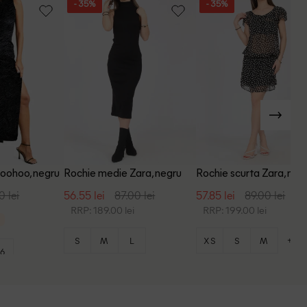
- 35%
- 35%
Boohoo, negru
Rochie medie Zara, negru
Rochie scurta Zara, neg
0 lei
56.55 lei
87.00 lei
57.85 lei
89.00 lei
RRP: 189.00 lei
RRP: 199.00 lei
+1
S
M
L
XS
S
M
6