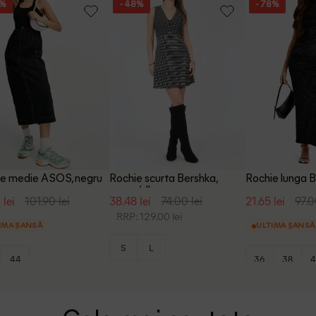
2%
- 48%
- 78%
ie medie ASOS, negru
Rochie scurta Bershka,
Rochie lunga 
negru/alb
 lei
101.90 lei
38.48 lei
74.00 lei
21.65 lei
97.0
RRP: 129.00 lei
IMA ȘANSĂ
ULTIMA ȘANSĂ
S
L
44
36
38
4