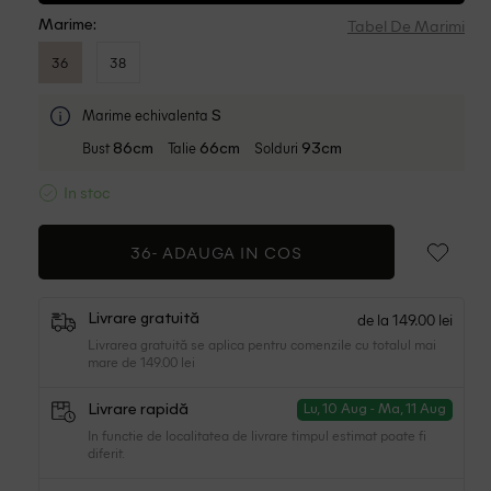
Tabel De Marimi
Marime:
36
38
Marime echivalenta
S
Bust
Talie
Solduri
86cm
66cm
93cm
In stoc
36-
ADAUGA IN COS
de la 149.00 lei
Livrare gratuită
Livrarea gratuită se aplica pentru comenzile cu totalul mai
mare de 149.00 lei
Livrare rapidă
Lu, 10 Aug - Ma, 11 Aug
In functie de localitatea de livrare timpul estimat poate fi
diferit.