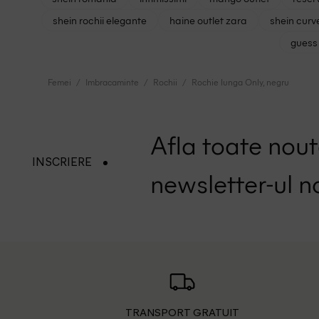
shein rochii elegante
haine outlet zara
shein curv
guess 
Femei
Imbracaminte
Rochii
Rochie lunga Only, negru
Afla toate nouta
INSCRIERE
newsletter-ul n
TRANSPORT GRATUIT