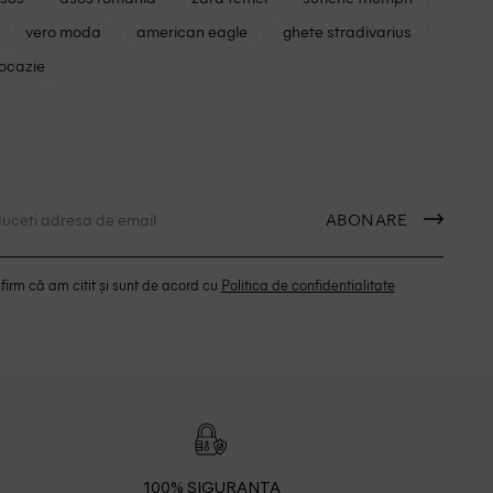
vero moda
american eagle
ghete stradivarius
 ocazie
ABONARE
irm că am citit și sunt de acord cu
Politica de confidentialitate
100% SIGURANTA