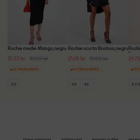
Rochie medie Mango, negru
Rochie scurta Boohoo, negru
Rochi
Yong,
31.23 lei
89.00 lei
21.65 lei
89.00 lei
29.75
ULTIMA ȘANSĂ
ULTIMA ȘANSĂ
ULT
XS
44
46
XX
shein romania
intimissimi
mango outlet
reser