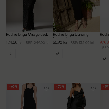
Rochie lunga Missguided,
Rochie lunga Dancing
Rochi
negru
Leopard, negru
124.50 lei
65.90 lei
97.00
RRP: 249.00 lei
RRP: 132.00 lei
RRP:
L
M
M
- 65%
- 76%
- 5