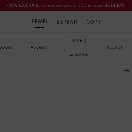
la comenzile peste 300 lei, cod
-15% EXTRA
SUPER15
BARBATI
COPII
FEMEI
Home &
Sport
Accesorii
Noutati
Lifestyle