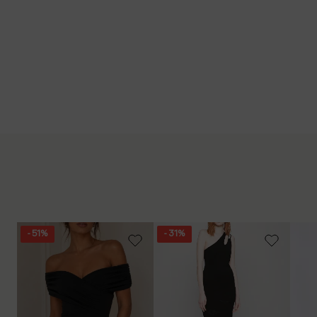
- 51%
- 31%