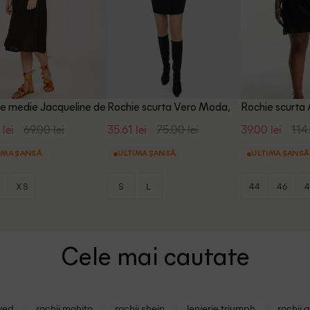
e medie Jacqueline de
Rochie scurta Vero Moda,
Rochie scurta
 negru
negru
negru
 lei
69.00 lei
35.61 lei
75.00 lei
39.00 lei
114.
IMA ȘANSĂ
ULTIMA ȘANSĂ
ULTIMA ȘANSĂ
S
XS
S
L
44
46
4
Cele mai cautate
ved
rochii mohito
rochii shein
lenjerie triumph
rochii 