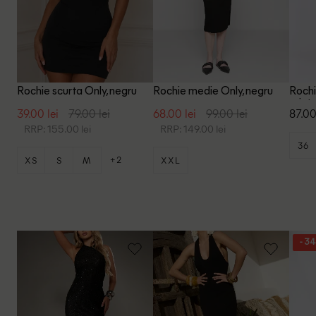
Rochie scurta Only, negru
Rochie medie Only, negru
Rochi
print
39.00 lei
79.00 lei
68.00 lei
99.00 lei
87.00
RRP: 155.00 lei
RRP: 149.00 lei
36
+2
XS
S
M
XXL
- 3