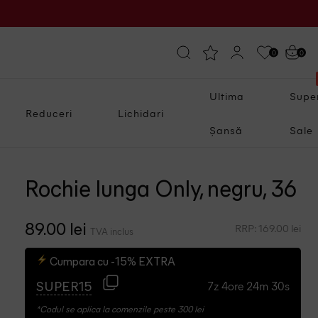
0
0
Ultima
Supe
Reduceri
Lichidari
Șansă
Sale
Rochie lunga Only, negru, 36
RRP: 169.00 lei
89.00 lei
TVA inclus
Cumpara cu -15% EXTRA
7z 4ore 24m 29s
SUPER15
*Codul se aplica la comenzile peste 300 lei