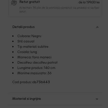
de la 199.00 lei
Retur gratuit
Ai termen 14 zile de la primirea comenzii sa probezi si sa faci
retur.
Detalii produs
Culoare: Negru
Stil: casual
Tip material: subtire
Croiala: lung
Maneca: fara maneci
Decolteu: decolteu patrat
Lungime produs: 140 cm
Marime masurata: 36
Cod produs:
cb736443
Material si ingrijire
Poliester: 97%; Elastan: 3%