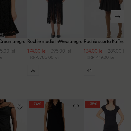
 Cream, negru
Rochie medie InWear, negru
Rochie scurta Kaffe, ne
5.00 lei
174.00 lei
395.00 lei
134.00 lei
289.00 lei
i
RRP: 785.00 lei
RRP: 419.00 lei
36
44
- 74%
- 35%