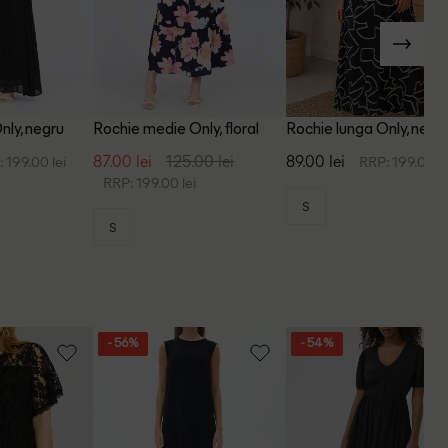
nly, negru
Rochie medie Only, floral
Rochie lunga Only, negr
87.00 lei
125.00 lei
89.00 lei
 199.00 lei
RRP: 199.00 le
RRP: 199.00 lei
S
S
- 56%
- 54%