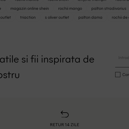
e
magazin online shein
rochii mango
palton stradivarius
outlet
triaction
s oliver outlet
palton dama
rochii de
tile si fii inspirata de
ostru
Conf
RETUR 14 ZILE