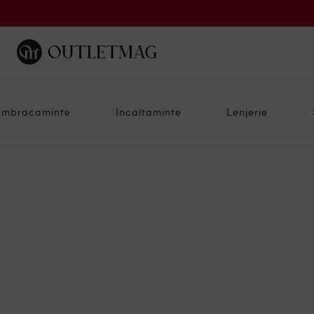
Imbracaminte
Incaltaminte
Lenjerie