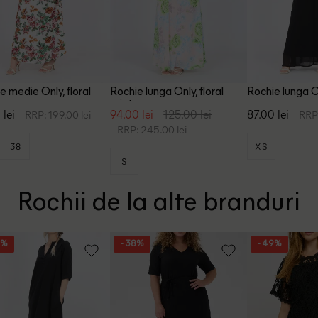
e medie Only, floral
Rochie lunga Only, floral
Rochie lunga O
print
 lei
94.00 lei
125.00 lei
87.00 lei
RRP: 199.00 lei
RRP:
RRP: 245.00 lei
38
XS
S
Rochii de la alte branduri
4%
- 38%
- 49%