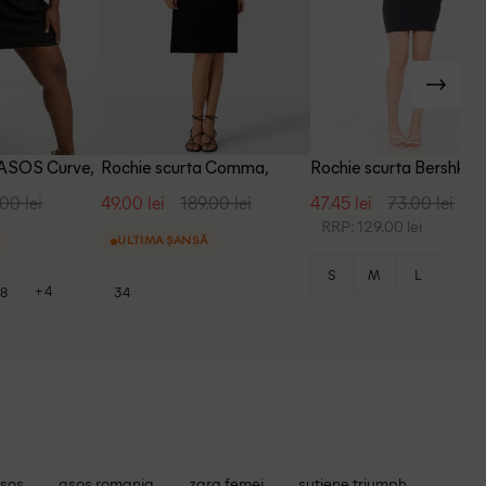
 ASOS Curve,
Rochie scurta Comma,
Rochie scurta Bershka,
negru
negru
00 lei
49.00 lei
189.00 lei
47.45 lei
73.00 lei
RRP: 129.00 lei
ULTIMA ȘANSĂ
S
M
L
+4
8
34
asos
asos romania
zara femei
sutiene triumph