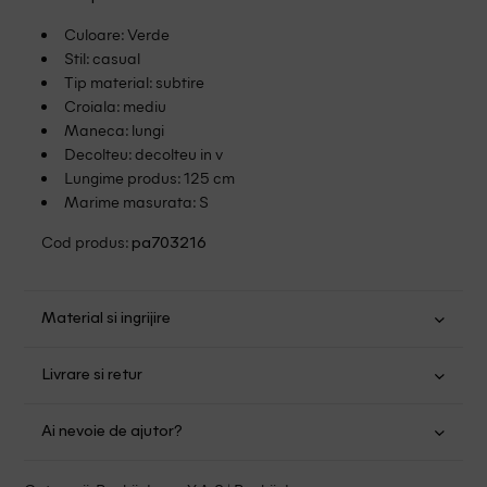
Culoare: Verde
Stil: casual
Tip material: subtire
Croiala: mediu
Maneca: lungi
Decolteu: decolteu in v
Lungime produs: 125 cm
Marime masurata: S
Cod produs:
pa703216
Material si ingrijire
Viscoza: 100%
Livrare si retur
Spalare usoara la 30
Transport Gratuit pentru orice comanda cu o valoare mai
Nu folositi inalbitor
Ai nevoie de ajutor?
mare de 149.00 lei.
Uscare normala, prin centrifugare
Se pot calca la temperaturi inalte
Suntem aici pentru a te ajuta:
Politica livrare