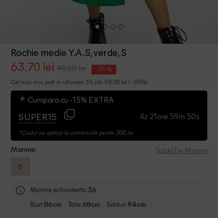
Rochie medie Y.A.S, verde, S
63.70 lei
98.00 lei
-35 %
Cel mai mic pret in ultimele 30 zile 98.00 lei ( -35%)
Cumpara cu -15% EXTRA
4z 21ore 59m 50s
SUPER15
*Codul se aplica la comenzile peste 300 lei
Tabel De Marimi
Marime:
S
Marime echivalenta
36
Bust
Talie
Solduri
86cm
68cm
94cm