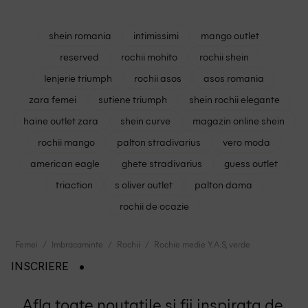
shein romania
intimissimi
mango outlet
reserved
rochii mohito
rochii shein
lenjerie triumph
rochii asos
asos romania
zara femei
sutiene triumph
shein rochii elegante
haine outlet zara
shein curve
magazin online shein
rochii mango
palton stradivarius
vero moda
american eagle
ghete stradivarius
guess outlet
triaction
s oliver outlet
palton dama
rochii de ocazie
Femei
Imbracaminte
Rochii
Rochie medie Y.A.S, verde
INSCRIERE
Afla toate noutatile si fii inspirata de