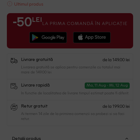
Ultimul produs
LEI
-50
LA PRIMA COMANDĂ ÎN APLICAȚIE
de la 149.00 lei
Livrare gratuită
Livrarea gratuită se aplica pentru comenzile cu totalul mai
mare de 149.00 lei
Livrare rapidă
Ma, 11 Aug - Mi, 12 Aug
In functie de localitatea de livrare timpul estimat poate fi diferit.
de la 199.00 lei
Retur gratuit
Ai termen 14 zile de la primirea comenzii sa probezi si sa faci
retur.
Detalii produs