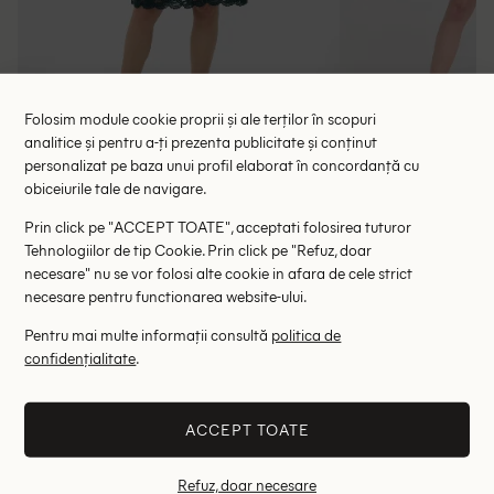
Folosim module cookie proprii și ale terților în scopuri
analitice și pentru a-ți prezenta publicitate și conținut
personalizat pe baza unui profil elaborat în concordanță cu
Rochie medie Cream, verde
Rochie scurt
obiceiurile tale de navigare.
134.00 lei
98.00 le
275.00 lei
Prin click pe "ACCEPT TOATE", acceptati folosirea tuturor
RRP: 399.00 lei
RRP: 3
Tehnologiilor de tip Cookie. Prin click pe "Refuz, doar
necesare" nu se vor folosi alte cookie in afara de cele strict
XXL
necesare pentru functionarea website-ului.
Altii au fost interesati de
Pentru mai multe informații consultă
politica de
confidențialitate
.
- 51%
- 88%
ACCEPT TOATE
Refuz, doar necesare