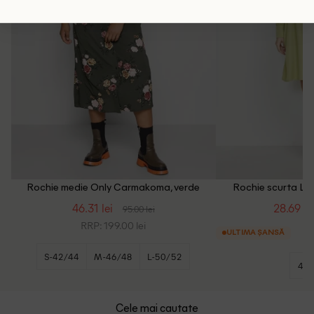
Rochie medie Only Carmakoma, verde
Rochie scurta Lou
46.31 lei
28.69 le
95.00 lei
RRP: 199.00 lei
ULTIMA ȘANSĂ
S-42/44
M-46/48
L-50/52
42
Cele mai cautate