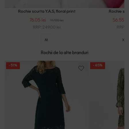
Rochie scurta Y.A.S, floral print
Rochie scur
76.05 lei
56.55 le
117.00 lei
RRP: 249.00 lei
RRP: 2
M
XS
Rochii de la alte branduri
- 51%
- 45%