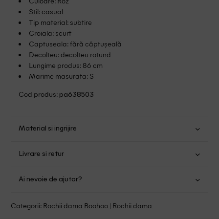
Culoare: Roz
Stil: casual
Tip material: subtire
Croiala: scurt
Captuseala: fără căptușeală
Decolteu: decolteu rotund
Lungime produs: 86 cm
Marime masurata: S
Cod produs:
pa638503
Material si ingrijire
Poliester: 88%; Elastan: 6%; Nailon: 6%
Livrare si retur
Spalare usoara la 30
Transport Gratuit pentru orice comanda cu o valoare mai
Nu folositi inalbitor
Ai nevoie de ajutor?
mare de 149.00 lei.
Nu uscati in uscator
Fara curatare chimica
Suntem aici pentru a te ajuta:
Politica livrare
Categorii:
Rochii dama Boohoo
|
Rochii dama
Program: Luni-Vineri intre 9:00 - 15:00
Retur Gratuit in 14 zile pentru comenzile cu valoare mai