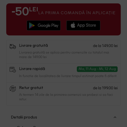
LEI
-50
LA PRIMA COMANDĂ ÎN APLICAȚIE
de la 149.00 lei
Livrare gratuită
Livrarea gratuită se aplica pentru comenzile cu totalul mai
mare de 149.00 lei
Livrare rapidă
Ma, 11 Aug - Mi, 12 Aug
In functie de localitatea de livrare timpul estimat poate fi diferit.
de la 199.00 lei
Retur gratuit
Ai termen 14 zile de la primirea comenzii sa probezi si sa faci
retur.
Detalii produs