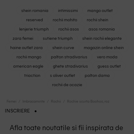
shein romania
intimissimi
mango outlet
reserved
rochii mohito
rochii shein
lenjerie triumph
rochii asos
asos romania
zara femei
sutiene triumph
shein rochii elegante
haine outlet zara
shein curve
magazin online shein
rochii mango
palton stradivarius
vero moda
american eagle
ghete stradivarius
guess outlet
triaction
s oliver outlet
palton dama
rochii de ocazie
Femei
Imbracaminte
Rochii
Rochie scurta Boohoo, roz
INSCRIERE
Afla toate noutatile si fii inspirata de