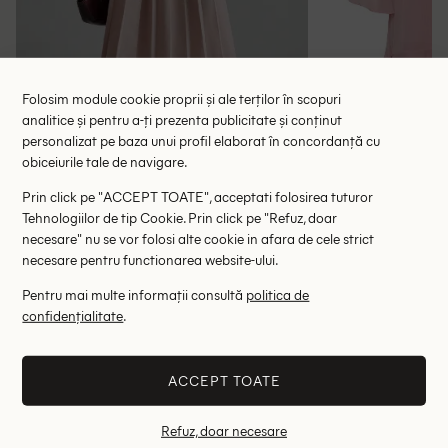
Folosim module cookie proprii și ale terților în scopuri
analitice și pentru a-ți prezenta publicitate și conținut
Rochie medie Ontre, roz
Rochie scurta 
personalizat pe baza unui profil elaborat în concordanță cu
obiceiurile tale de navigare.
106.90 lei
134.00 le
RRP: 214.00 lei
RRP: 4
Prin click pe "ACCEPT TOATE", acceptati folosirea tuturor
Tehnologiilor de tip Cookie. Prin click pe "Refuz, doar
S
necesare" nu se vor folosi alte cookie in afara de cele strict
necesare pentru functionarea website-ului.
Altii au fost interesati de
Pentru mai multe informații consultă
politica de
confidențialitate
.
- 76%
- 59%
ACCEPT TOATE
Refuz, doar necesare