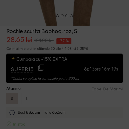
Rochie scurta Boohoo, roz, S
28.65 lei
124.00 lei
-77 %
Cel mai mic pret in ultimele 30 zile 44.08 lei ( -35%)
Cumpara cu -15% EXTRA
6z 13ore 16m 18s
SUPER15
*Codul se aplica la comenzile peste 300 lei
Tabel De Marimi
Marime:
S
L
Bust
Talie
83.6cm
65.5cm
In stoc