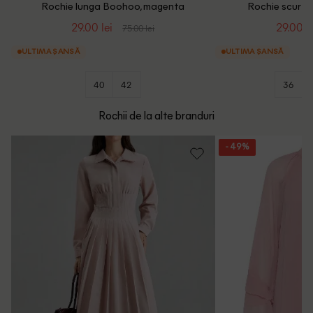
Rochie lunga Boohoo, magenta
Rochie scurta
29.00 lei
29.00 le
75.00 lei
ULTIMA ȘANSĂ
ULTIMA ȘANSĂ
40
42
36
Rochii de la alte branduri
- 49%