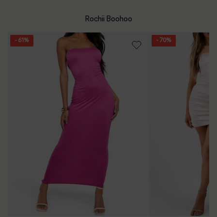
mare de 199 de lei.
Whatsapp/Telefon: +40 (771) 404 643
Rochii Boohoo
Politica de Retur
Email: [
contact@outletmag.ro
]
- 61%
- 70%
Intrebari frecvente