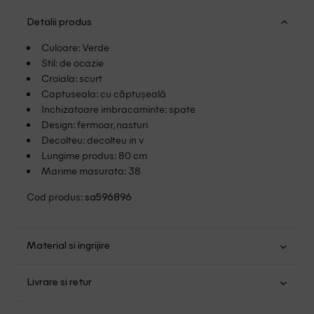
Detalii produs
Culoare: Verde
Stil: de ocazie
Croiala: scurt
Captuseala: cu căptușeală
Inchizatoare imbracaminte: spate
Design: fermoar, nasturi
Decolteu: decolteu in v
Lungime produs: 80 cm
Marime masurata: 38
Cod produs:
sa596896
Material si ingrijire
Poliester: 95%; Elastan: 5%
Livrare si retur
Spalare manuala
Transport Gratuit pentru orice comanda cu o valoare mai
Nu folositi inalbitor