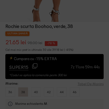
Rochie scurta Boohoo, verde, 38
ULTIMA ȘANSĂ
21.65 lei
98.00 lei
-78 %
Cel mai mic pret in ultimele 30 zile 39.18 lei ( -45%)
Cumpara cu -15% EXTRA
7z 11ore 59m 43s
SUPER15
*Codul se aplica la comenzile peste 300 lei
Tabel De Marimi
Marime:
36
38
40
42
44
46
Marime echivalenta
M