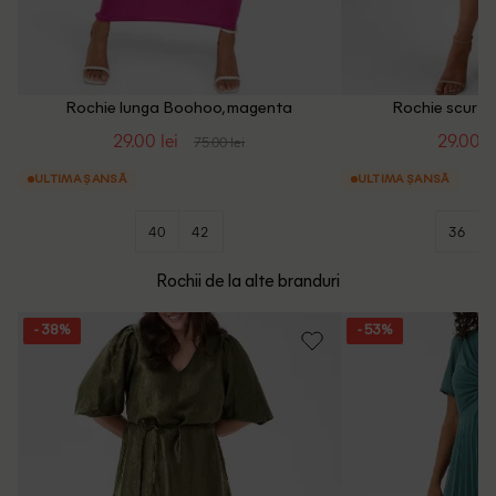
Rochie lunga Boohoo, magenta
Rochie scurta
29.00 lei
29.00 le
75.00 lei
ULTIMA ȘANSĂ
ULTIMA ȘANSĂ
40
42
36
Rochii de la alte branduri
- 38%
- 53%