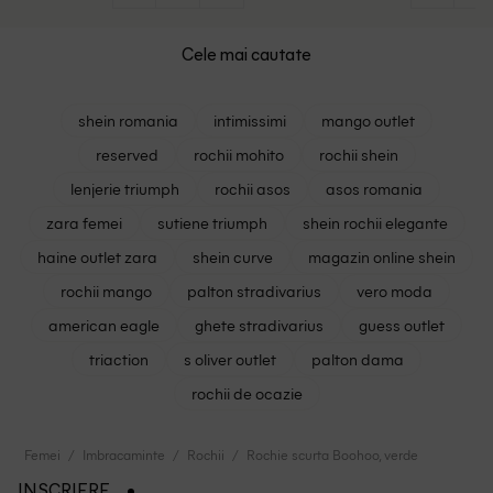
Cele mai cautate
shein romania
intimissimi
mango outlet
reserved
rochii mohito
rochii shein
lenjerie triumph
rochii asos
asos romania
zara femei
sutiene triumph
shein rochii elegante
haine outlet zara
shein curve
magazin online shein
rochii mango
palton stradivarius
vero moda
american eagle
ghete stradivarius
guess outlet
triaction
s oliver outlet
palton dama
rochii de ocazie
Femei
Imbracaminte
Rochii
Rochie scurta Boohoo, verde
INSCRIERE