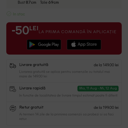
Bust
Talie
87cm
69cm
In stoc
LEI
-50
LA PRIMA COMANDĂ ÎN APLICAȚIE
de la 149.00 lei
Livrare gratuită
Livrarea gratuită se aplica pentru comenzile cu totalul mai
mare de 149.00 lei
Livrare rapidă
Ma, 11 Aug - Mi, 12 Aug
In functie de localitatea de livrare timpul estimat poate fi diferit.
de la 199.00 lei
Retur gratuit
Ai termen 14 zile de la primirea comenzii sa probezi si sa faci
retur.