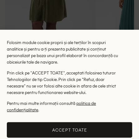
Folosim module cookie proprii și ale terților în scopuri
analitice și pentru a-ți prezenta publicitate și conținut
personalizat pe baza unui profil elaborat în concordanță cu
obiceiurile tale de navigare.
Rochie scurta Kaffe Curve, verde
Rochie lung
Prin click pe "ACCEPT TOATE", acceptati folosirea tuturor
118.00 lei
137.00 le
Tehnologiilor de tip Cookie. Prin click pe "Refuz, doar
189.00 lei
necesare" nu se vor folosi alte cookie in afara de cele strict
RRP: 369.00 lei
RRP: 4
necesare pentru functionarea website-ului.
50
Pentru mai multe informații consultă
politica de
confidențialitate
.
Altii au fost interesati de
- 46%
- 52%
ACCEPT TOATE