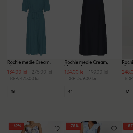
Rochie medie Cream,
Rochie medie Cream,
Rochi
albastru
bleumarin
albas
134.00 lei
275.00 lei
134.00 lei
199.00 lei
248.0
RRP: 475.00 lei
RRP: 369.00 lei
RRP:
36
44
M
- 69%
- 78%
- 8