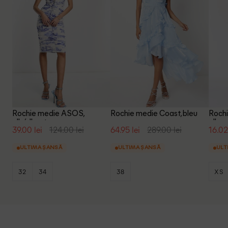
Rochie medie ASOS,
Rochie medie Coast, bleu
Rochi
alb/albastru
albas
39.00 lei
124.00 lei
64.95 lei
289.00 lei
16.02
ULTIMA ȘANSĂ
ULTIMA ȘANSĂ
ULT
32
34
38
XS