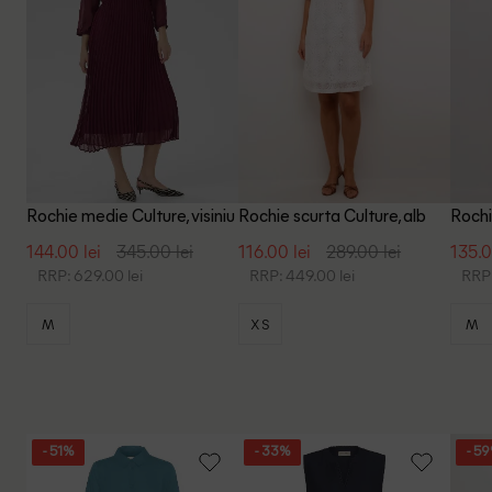
Rochie medie Culture, visiniu
Rochie scurta Culture, alb
Rochi
144.00 lei
345.00 lei
116.00 lei
289.00 lei
135.0
RRP: 629.00 lei
RRP: 449.00 lei
RRP:
M
XS
M
- 51%
- 33%
- 5