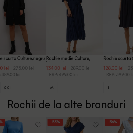
e scurta Culture, negru
Rochie medie Culture,
Rochie scurta 
bleumarin
0 lei
275.00 lei
134.00 lei
289.00 lei
128.00 lei
25
 489.00 lei
RRP: 499.00 lei
RRP: 399.00 le
XXL
M
L
Rochii de la alte branduri
9%
- 53%
- 56%