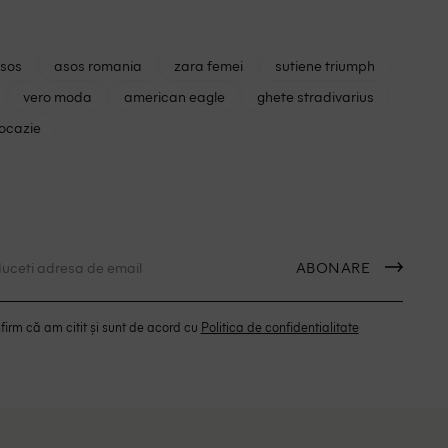
asos
asos romania
zara femei
sutiene triumph
vero moda
american eagle
ghete stradivarius
 ocazie
ABONARE
irm că am citit și sunt de acord cu
Politica de confidentialitate