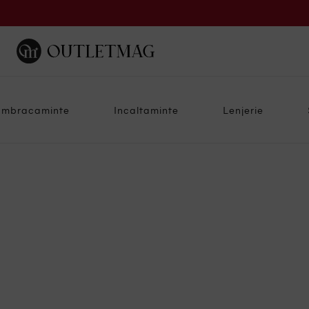
Imbracaminte
Incaltaminte
Lenjerie