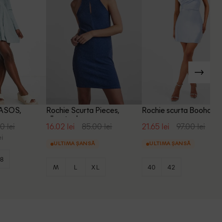
 ASOS,
Rochie Scurta Pieces,
Rochie scurta Boohoo, 
albastru, L
0 lei
16.02 lei
85.00 lei
21.65 lei
97.00 lei
i
ULTIMA ȘANSĂ
ULTIMA ȘANSĂ
8
M
L
XL
40
42