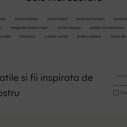
ved
rochii mohito
rochii shein
lenjerie triumph
rochii 
e
magazin online shein
rochii mango
palton stradivarius
outlet
triaction
s oliver outlet
palton dama
rochii de
tile si fii inspirata de
ostru
Conf