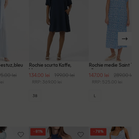
estuz, bleu
Rochie scurta Kaffe,
Rochie medie Saint Tro
bleumarin
albastru
5.00 lei
134.00 lei
199.00 lei
147.00 lei
289.00 lei
ei
RRP: 369.00 lei
RRP: 525.00 lei
38
L
- 81%
- 78%