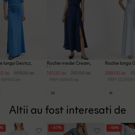
e lunga Gestuz,
Rochie medie Cream,
Rochie lunga G
tru
bleumarin
0 lei
599.00 lei
141.00 lei
297.00 lei
348.00 lei
79
 889.00 lei
RRP: 649.00 lei
RRP: 1329.00 l
38
M
Altii au fost interesati de
7%
- 47%
- 56%