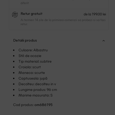
diferit.
de la 199.00 lei
Retur gratuit
Ai termen 14 zile de la primirea comenzii sa probezi si sa faci
retur.
Detalii produs
Culoare: Albastru
Stil: de ocazie
Tip material: subtire
Croiala: scurt
Maneca: scurte
Captuseala: jupă
Decolteu: decolteu in v
Lungime produs: 96 cm
Marime masurata: S
Cod produs:
om686195