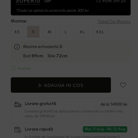
7z 9ore 5m 1s
SUPER15
*Codul se aplica la comenzile peste 300 lei
Tabel De Marimi
Marime:
XS
S
M
L
XL
XXL
Marime echivalenta
S
Bust
Talie
89cm
72cm
In stoc
S-
ADAUGA IN COS
de la 149.00 lei
Livrare gratuită
Livrarea gratuită se aplica pentru comenzile cu totalul mai
mare de 149.00 lei
Livrare rapidă
Ma, 11 Aug - Mi, 12 Aug
In functie de localitatea de livrare timpul estimat poate fi