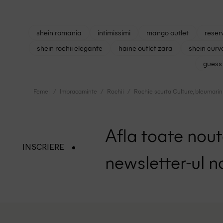
shein romania
intimissimi
mango outlet
reser
shein rochii elegante
haine outlet zara
shein curv
guess 
Femei
Imbracaminte
Rochii
Rochie scurta Culture, bleumarin
Afla toate nouta
INSCRIERE
newsletter-ul n