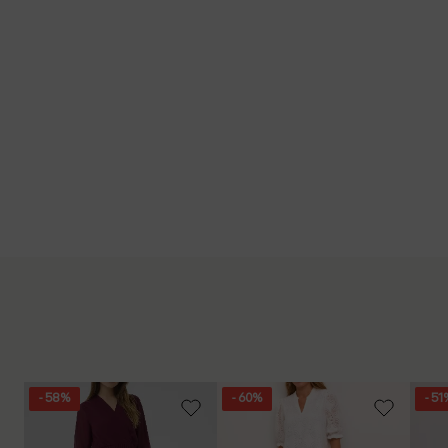
- 58%
- 60%
- 51