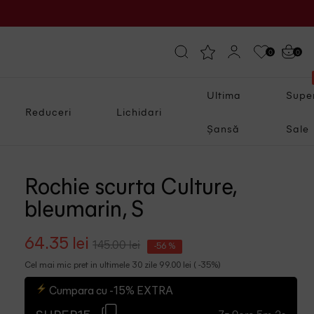
0
0
Ultima
Supe
Reduceri
Lichidari
Șansă
Sale
Rochie scurta Culture,
bleumarin, S
64.35 lei
145.00 lei
-56 %
Cel mai mic pret in ultimele 30 zile 99.00 lei ( -35%)
Cumpara cu -15% EXTRA