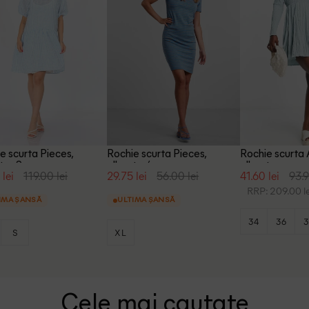
e scurta Pieces,
Rochie scurta Pieces,
Rochie scurta
tru, S
albastru/maro
albastru
 lei
119.00 lei
29.75 lei
56.00 lei
41.60 lei
93.9
RRP: 209.00 le
IMA ȘANSĂ
ULTIMA ȘANSĂ
34
36
3
S
XL
Cele mai cautate