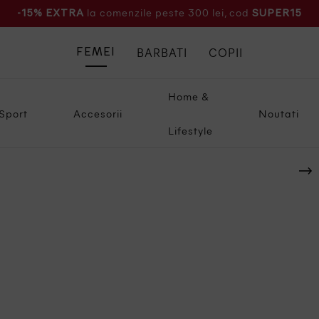
la comenzile peste 300 lei, cod
-15% EXTRA
SUPER15
BARBATI
COPII
FEMEI
Home &
Sport
Accesorii
Noutati
Lifestyle