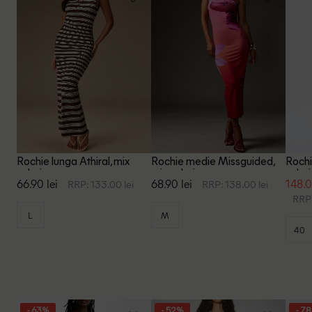
Rochie lunga Athiral, mix
Rochie medie Missguided,
Rochi
culori
mix culori
culori
66.90 lei
68.90 lei
148.0
RRP: 133.00 lei
RRP: 138.00 lei
RRP:
L
M
40
- 63%
- 52%
- 7