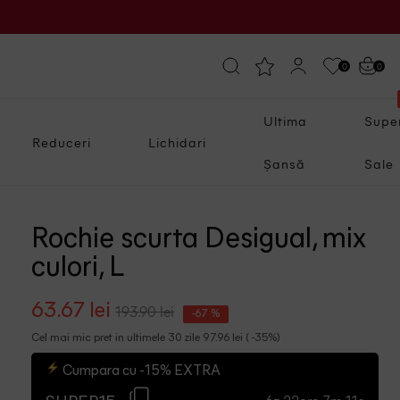
0
0
Ultima
Supe
Reduceri
Lichidari
Șansă
Sale
Rochie scurta Desigual, mix
culori, L
63.67 lei
193.90 lei
-67 %
Cel mai mic pret in ultimele 30 zile 97.96 lei ( -35%)
Cumpara cu -15% EXTRA