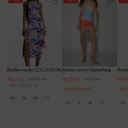
Rochie medie COLLUSION,
Rochie scurta Something
Rochi
mix culori
New, mix culori
culori
38.21 lei
102.90 lei
38.25 lei
79.00 lei
64.95
RRP: 245.00 lei
ULTIMA ȘANSĂ
ULT
+1
34
36
40
+1
XS
S
M
32