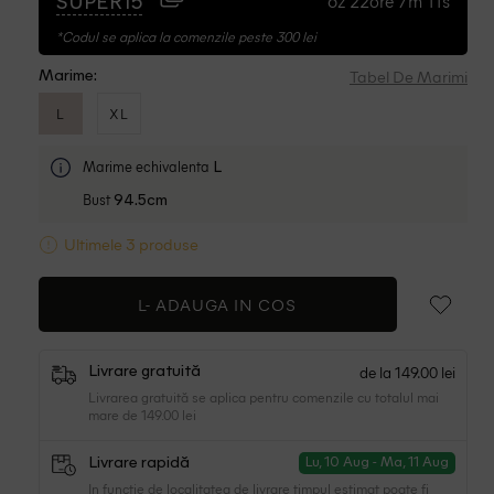
6z 22ore 7m 10s
SUPER15
*Codul se aplica la comenzile peste 300 lei
Tabel De Marimi
Marime:
L
XL
Marime echivalenta
L
Bust
94.5cm
Ultimele 3 produse
L-
ADAUGA IN COS
de la 149.00 lei
Livrare gratuită
Livrarea gratuită se aplica pentru comenzile cu totalul mai
mare de 149.00 lei
Livrare rapidă
Lu, 10 Aug - Ma, 11 Aug
In functie de localitatea de livrare timpul estimat poate fi