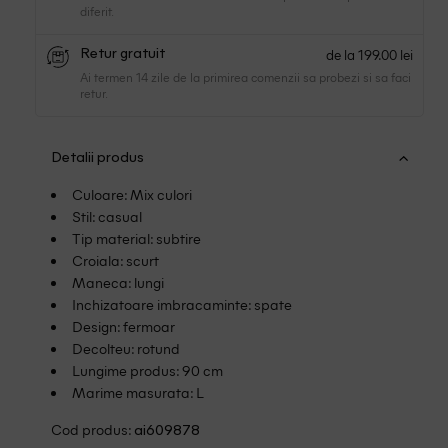
diferit.
de la 199.00 lei
Retur gratuit
Ai termen 14 zile de la primirea comenzii sa probezi si sa faci
retur.
Detalii produs
Culoare: Mix culori
Stil: casual
Tip material: subtire
Croiala: scurt
Maneca: lungi
Inchizatoare imbracaminte: spate
Design: fermoar
Decolteu: rotund
Lungime produs: 90 cm
Marime masurata: L
Cod produs:
ai609878