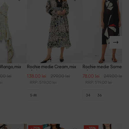
 Mango, mix
Rochie medie Cream, mix
Rochie medie Someday,
culori
culori
00 lei
138.00 lei
299.00 lei
78.00 lei
249.00 lei
ei
RRP: 519.00 lei
RRP: 519.00 lei
S-M
34
36
- 75%
- 35%