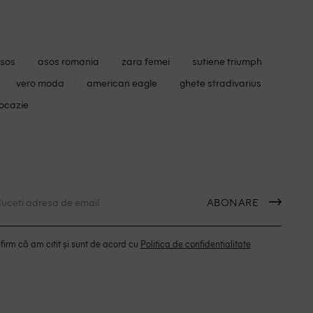
asos
asos romania
zara femei
sutiene triumph
vero moda
american eagle
ghete stradivarius
 ocazie
ABONARE
irm că am citit și sunt de acord cu
Politica de confidentialitate