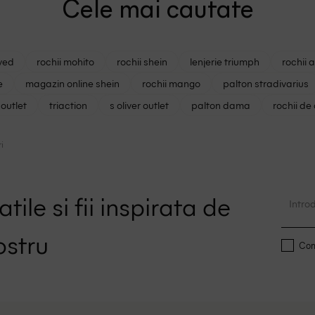
Cele mai cautate
ved
rochii mohito
rochii shein
lenjerie triumph
rochii 
e
magazin online shein
rochii mango
palton stradivarius
outlet
triaction
s oliver outlet
palton dama
rochii de
i
tile si fii inspirata de
ostru
Conf