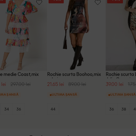
e medie Coast, mix
Rochie scurta Boohoo, mix
Rochie scurta L
culori
Julia Cumming,
 lei
297.00 lei
21.65 lei
89.00 lei
39.00 lei
175
IMA ȘANSĂ
ULTIMA ȘANSĂ
ULTIMA ȘANSĂ
34
36
44
36
38
4