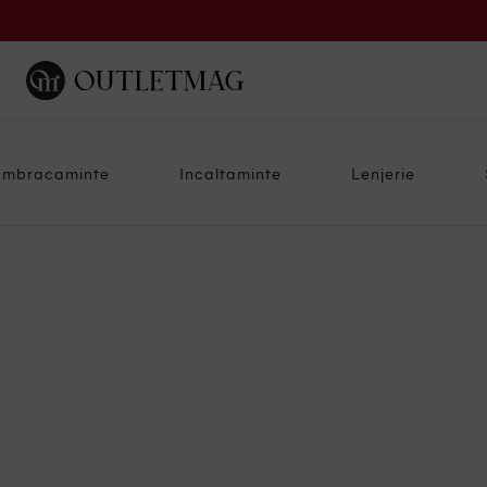
Imbracaminte
Incaltaminte
Lenjerie