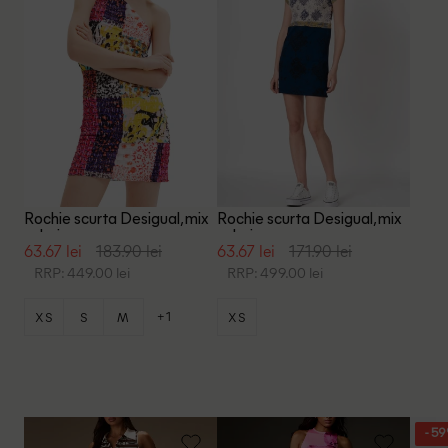
Rochie scurta Desigual, mix
Rochie scurta Desigual, mix
culori
culori
63.67 lei
183.90 lei
63.67 lei
171.90 lei
RRP: 449.00 lei
RRP: 499.00 lei
+1
XS
S
M
XS
- 5