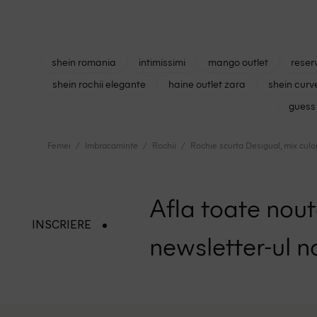
shein romania
intimissimi
mango outlet
reser
shein rochii elegante
haine outlet zara
shein curv
guess 
Femei
Imbracaminte
Rochii
Rochie scurta Desigual, mix culor
Afla toate nouta
INSCRIERE
newsletter-ul n