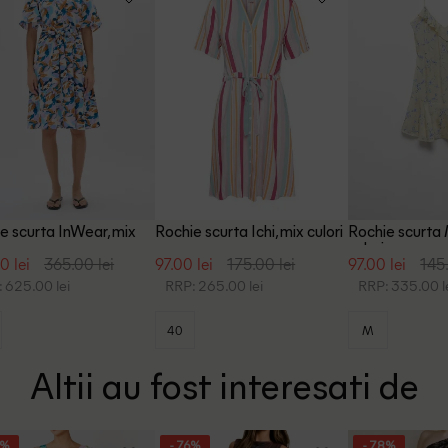
e scurta InWear, mix
Rochie scurta Ichi, mix culori
Rochie scurta
culori
0 lei
365.00 lei
97.00 lei
175.00 lei
97.00 lei
145.
 625.00 lei
RRP: 265.00 lei
RRP: 335.00 l
40
M
Altii au fost interesati de
8%
- 76%
- 78%