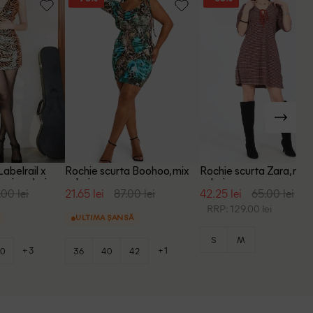
abelrail x
Rochie scurta Boohoo, mix
Rochie scurta Zara, mix
 mix culori
culori
culori
.00 lei
21.65 lei
87.00 lei
42.25 lei
65.00 lei
RRP: 129.00 lei
ULTIMA ȘANSĂ
S
M
+3
+1
0
36
40
42