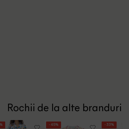
Rochii de la alte branduri
9%
- 45%
- 33%