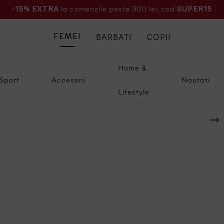
la comenzile peste 300 lei, cod
-15% EXTRA
SUPER15
BARBATI
COPII
FEMEI
Home &
Sport
Accesorii
Noutati
Lifestyle