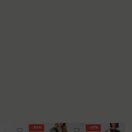
- 54%
- 69%