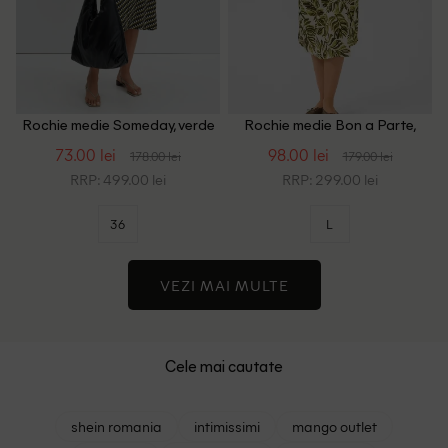
Rochie medie Someday, verde
Rochie medie Bon a Parte,
verde
73.00 lei
98.00 lei
178.00 lei
179.00 lei
RRP: 499.00 lei
RRP: 299.00 lei
36
L
VEZI MAI MULTE
Cele mai cautate
shein romania
intimissimi
mango outlet