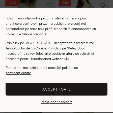
- 48%
- 51%
Folosim module cookie proprii și ale terților în scopuri
analitice și pentru a-ți prezenta publicitate și conținut
personalizat pe baza unui profil elaborat în concordanță cu
obiceiurile tale de navigare.
Prin click pe "ACCEPT TOATE", acceptati folosirea tuturor
Tehnologiilor de tip Cookie. Prin click pe "Refuz, doar
necesare" nu se vor folosi alte cookie in afara de cele strict
necesare pentru functionarea website-ului.
Pentru mai multe informații consultă
politica de
Rochie scurta Cream, verde
Rochie medie Sorbet, verde
confidențialitate
.
127.00 lei
97.00 lei
245.00 lei
199.00 lei
RRP: 499.00 lei
RRP: 349.00 lei
ACCEPT TOATE
40
M
Refuz, doar necesare
- 42%
- 56%