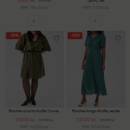
74.00 lei
58.90 lei
97.90 lei
RRP: 196.00 lei
RRP: 117.00 lei
L
L
- 38%
- 53%
Rochie scurta Kaffe Curve,
Rochie lunga Kaffe, verde
verde
118.00 lei
137.00 lei
189.00 lei
289.00 lei
RRP: 369.00 lei
RRP: 479.00 lei