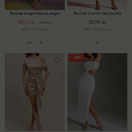
Rochie lunga Haute, negru
Rochie scurta Haute, mix
culori
49.00 lei
52.90 lei
64.90 lei
RRP: 129.00 lei
RRP: 105.00 lei
XS
S
S
- 25%