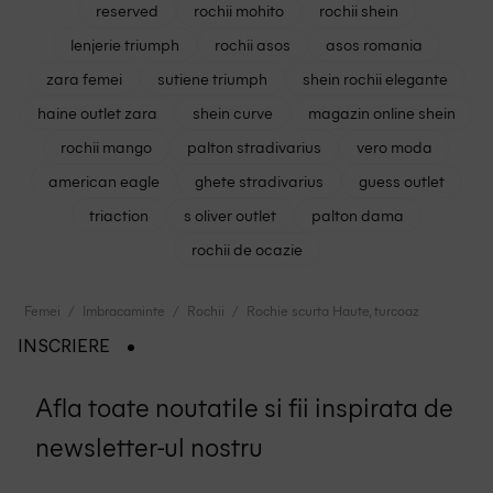
reserved
rochii mohito
rochii shein
lenjerie triumph
rochii asos
asos romania
zara femei
sutiene triumph
shein rochii elegante
haine outlet zara
shein curve
magazin online shein
rochii mango
palton stradivarius
vero moda
american eagle
ghete stradivarius
guess outlet
triaction
s oliver outlet
palton dama
rochii de ocazie
Femei
Imbracaminte
Rochii
Rochie scurta Haute, turcoaz
INSCRIERE
Afla toate noutatile si fii inspirata de
newsletter-ul nostru