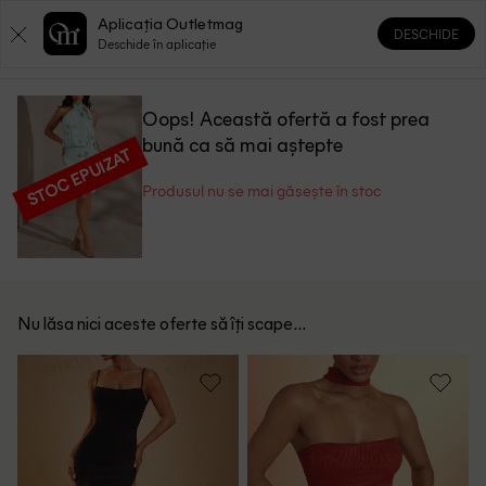
Aplicația Outletmag
DESCHIDE
0
0
Deschide în aplicație
Oops! Această ofertă a fost prea
bună ca să mai aștepte
STOC EPUIZAT
Produsul nu se mai găsește în stoc
Nu lăsa nici aceste oferte să îți scape...