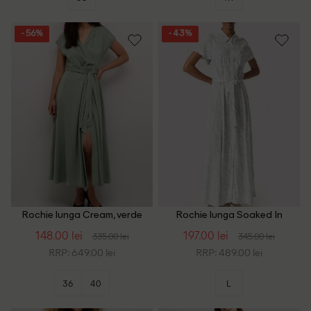
- 56%
- 43%
Rochie lunga Cream, verde
Rochie lunga Soaked In
Luxury, verde/alb
148.00 lei
197.00 lei
335.00 lei
345.00 lei
RRP: 649.00 lei
RRP: 489.00 lei
36
40
L