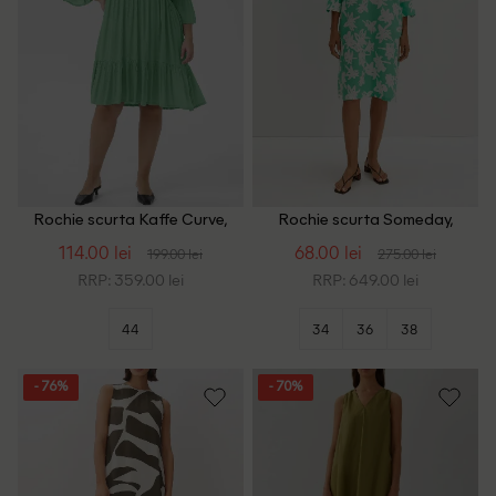
Rochie scurta Kaffe Curve,
Rochie scurta Someday,
verde
verde
114.00 lei
68.00 lei
199.00 lei
275.00 lei
RRP: 359.00 lei
RRP: 649.00 lei
44
34
36
38
- 76%
- 70%