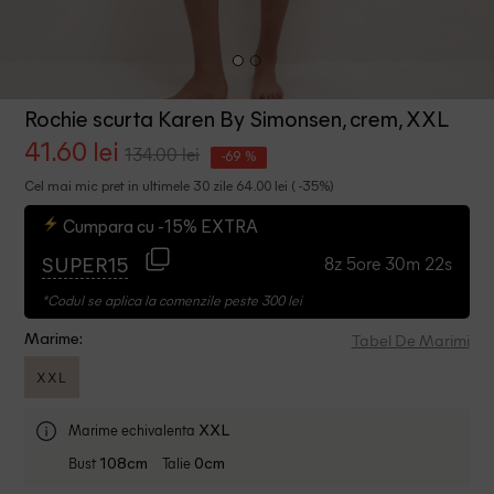
Rochie scurta Karen By Simonsen, crem, XXL
41.60 lei
134.00 lei
-69 %
Cel mai mic pret in ultimele 30 zile 64.00 lei ( -35%)
Cumpara cu -15% EXTRA
8z 5ore 30m 21s
SUPER15
*Codul se aplica la comenzile peste 300 lei
Tabel De Marimi
Marime:
XXL
Marime echivalenta
XXL
Bust
Talie
108cm
0cm