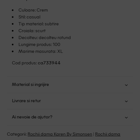
Culoare: Crem
Stil: casual
Tip material: subtire
Croiala: scurt
Decolteu: decolteu rotund
Lungime produs: 100
Marime masurata: XL
Cod produs:
ca733944
Material si ingrijire
Poliester: 100%
Livrare si retur
Spalare usoara la 30
Transport Gratuit pentru orice comanda cu o valoare mai
Nu folositi inalbitor
Ai nevoie de ajutor?
mare de 149.00 lei.
Nu uscati in uscator
Se pot calca
Suntem aici pentru a te ajuta:
Politica livrare
Categorii:
Rochii dama Karen By Simonsen
|
Rochii dama
Spalare cu percloretilena, solventi clorurati si benzina
Program: Luni-Vineri intre 9:00 - 15:00