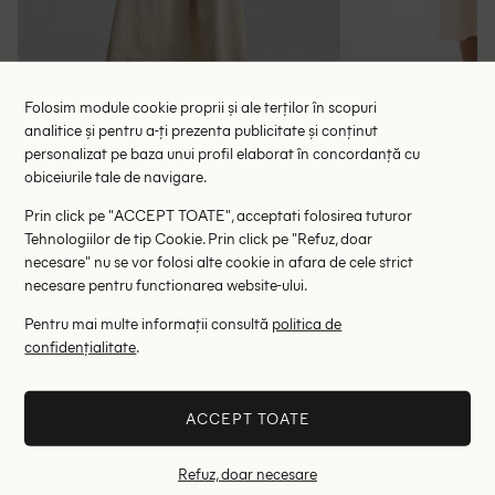
Folosim module cookie proprii și ale terților în scopuri
analitice și pentru a-ți prezenta publicitate și conținut
Rochie medie Ontre, bej
Rochie medi
personalizat pe baza unui profil elaborat în concordanță cu
obiceiurile tale de navigare.
100.90 lei
148.00 le
RRP: 202.00 lei
RRP: 5
Prin click pe "ACCEPT TOATE", acceptati folosirea tuturor
Tehnologiilor de tip Cookie. Prin click pe "Refuz, doar
M
necesare" nu se vor folosi alte cookie in afara de cele strict
necesare pentru functionarea website-ului.
Altii au fost interesati de
Pentru mai multe informații consultă
politica de
confidențialitate
.
- 73%
- 78%
ACCEPT TOATE
Refuz, doar necesare