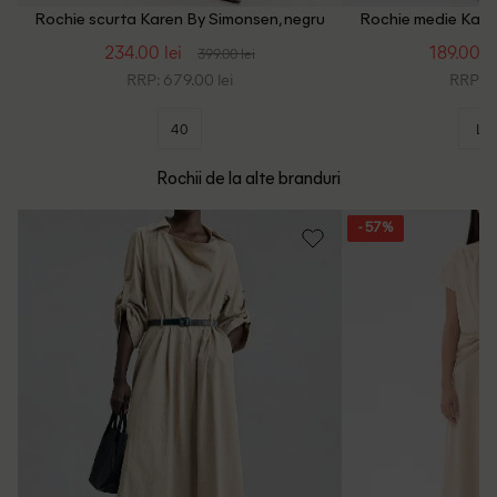
Rochie scurta Karen By Simonsen, negru
Rochie medie Kare
234.00 lei
189.00 le
399.00 lei
RRP: 679.00 lei
RRP: 6
40
L
Rochii de la alte branduri
- 57%