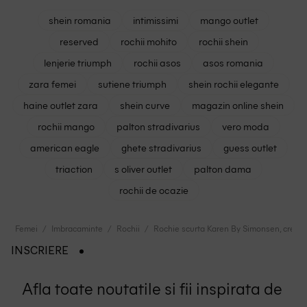
shein romania
intimissimi
mango outlet
reserved
rochii mohito
rochii shein
lenjerie triumph
rochii asos
asos romania
zara femei
sutiene triumph
shein rochii elegante
haine outlet zara
shein curve
magazin online shein
rochii mango
palton stradivarius
vero moda
american eagle
ghete stradivarius
guess outlet
triaction
s oliver outlet
palton dama
rochii de ocazie
Femei
Imbracaminte
Rochii
Rochie scurta Karen By Simonsen, crem
INSCRIERE
Afla toate noutatile si fii inspirata de