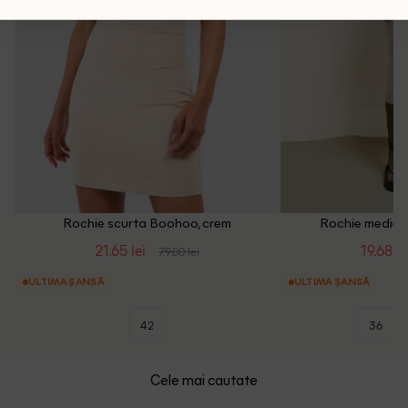
Rochie scurta Boohoo, crem
Rochie medie R
21.65 lei
19.68 le
79.00 lei
ULTIMA ȘANSĂ
ULTIMA ȘANSĂ
42
36
Cele mai cautate