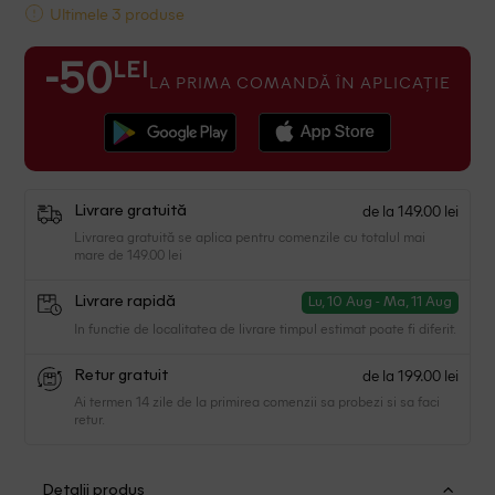
Ultimele 3 produse
LEI
-50
LA PRIMA COMANDĂ ÎN APLICAȚIE
de la 149.00 lei
Livrare gratuită
Livrarea gratuită se aplica pentru comenzile cu totalul mai
mare de 149.00 lei
Livrare rapidă
Lu, 10 Aug - Ma, 11 Aug
In functie de localitatea de livrare timpul estimat poate fi diferit.
de la 199.00 lei
Retur gratuit
Ai termen 14 zile de la primirea comenzii sa probezi si sa faci
retur.
Detalii produs