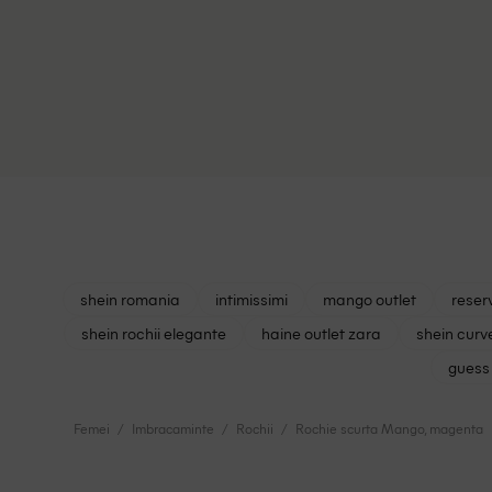
shein romania
intimissimi
mango outlet
reser
shein rochii elegante
haine outlet zara
shein curv
guess 
Femei
Imbracaminte
Rochii
Rochie scurta Mango, magenta