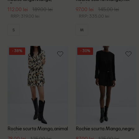
albastru
culori
112.00 lei
189.00 lei
97.00 lei
145.00 lei
RRP: 319.00 lei
RRP: 335.00 lei
S
M
- 38%
- 30%
Rochie scurta Mango, animal
Rochie scurta Mango, negru
print
78.00 lei
125.00 lei
87.00 lei
125.00 lei