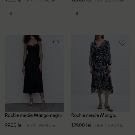
S
S
Rochie medie Mango, negru
Rochie medie Mango,
albastru
99.00 lei
129.00 lei
RRP: 199.00 lei
RRP: 249.00 lei