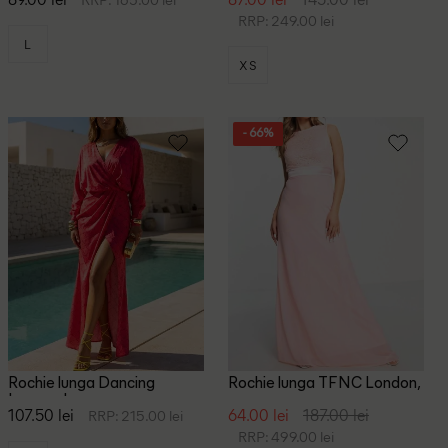
RRP: 249.00 lei
L
XS
- 66%
Rochie lunga Dancing
Rochie lunga TFNC London,
Leopard, roz
roz
107.50 lei
64.00 lei
187.00 lei
RRP: 215.00 lei
RRP: 499.00 lei