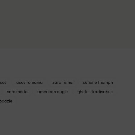
asos
asos romania
zara femei
sutiene triumph
vero moda
american eagle
ghete stradivarius
 ocazie