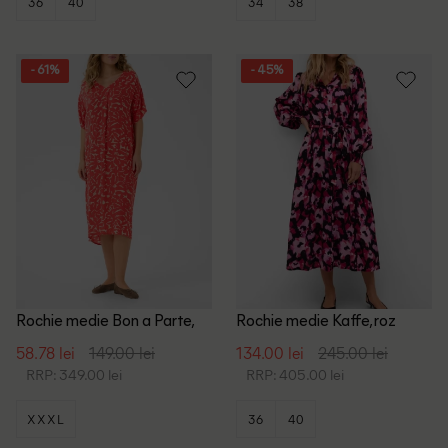
36
40
34
38
- 61%
- 45%
Rochie medie Bon a Parte,
Rochie medie Kaffe, roz
roz
58.78 lei
149.00 lei
134.00 lei
245.00 lei
RRP: 349.00 lei
RRP: 405.00 lei
XXXL
36
40