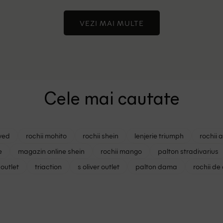
VEZI MAI MULTE
Cele mai cautate
ved
rochii mohito
rochii shein
lenjerie triumph
rochii 
e
magazin online shein
rochii mango
palton stradivarius
outlet
triaction
s oliver outlet
palton dama
rochii de