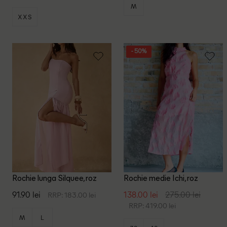
M
XXS
- 50%
Rochie lunga Silquee, roz
Rochie medie Ichi, roz
91.90 lei
138.00 lei
275.00 lei
RRP: 183.00 lei
RRP: 419.00 lei
M
L