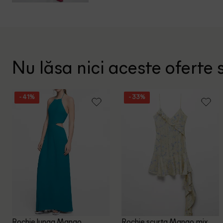
Nu lăsa nici aceste oferte s
- 41%
- 33%
Rochie lunga Mango,
Rochie scurta Mango, mix