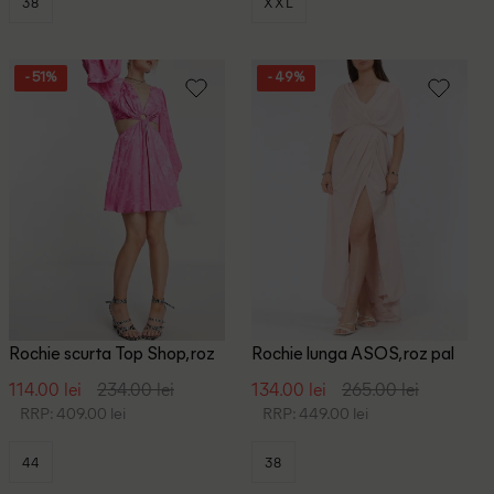
38
XXL
- 51%
- 49%
Rochie scurta Top Shop, roz
Rochie lunga ASOS, roz pal
114.00 lei
234.00 lei
134.00 lei
265.00 lei
RRP: 409.00 lei
RRP: 449.00 lei
44
38