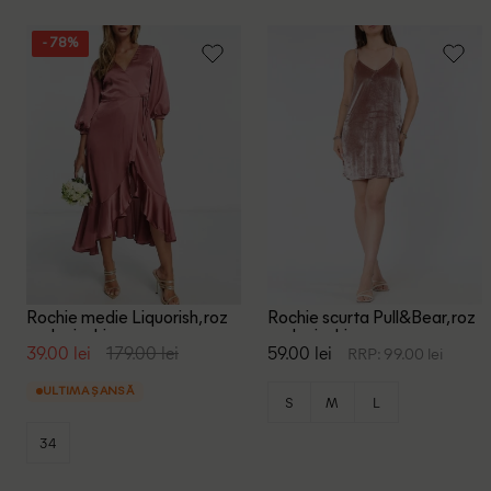
- 78%
Rochie medie Liquorish, roz
Rochie scurta Pull&Bear, roz
pudra inchis
pudra inchis
39.00 lei
179.00 lei
59.00 lei
RRP: 99.00 lei
ULTIMA ȘANSĂ
S
M
L
34