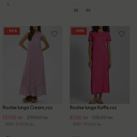
L
38
40
- 54%
- 36%
Rochie lunga Cream, roz
Rochie lunga Kaffe, roz
137.00 lei
299.00 lei
87.00 lei
135.00 lei
RRP: 519.00 lei
RRP: 199.00 lei