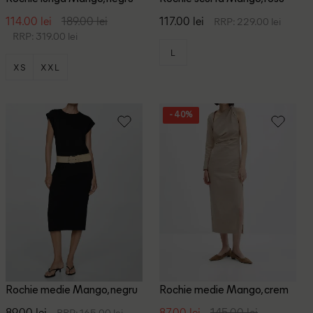
114.00 lei
189.00 lei
117.00 lei
RRP: 229.00 lei
RRP: 319.00 lei
L
XS
XXL
- 40%
Rochie medie Mango, negru
Rochie medie Mango, crem
89.00 lei
87.00 lei
145.00 lei
RRP: 165.00 lei