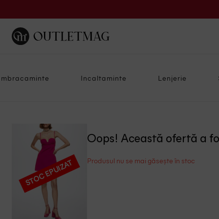
Imbracaminte
Incaltaminte
Lenjerie
Oops! Această ofertă a f
Produsul nu se mai găsește în stoc
STOC EPUIZAT