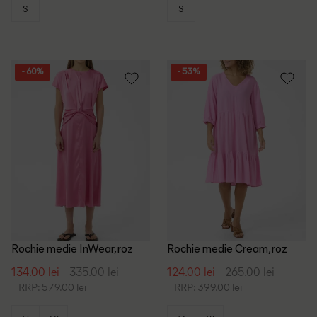
S
S
- 60%
- 53%
Rochie medie InWear, roz
Rochie medie Cream, roz
134.00 lei
335.00 lei
124.00 lei
265.00 lei
RRP: 579.00 lei
RRP: 399.00 lei