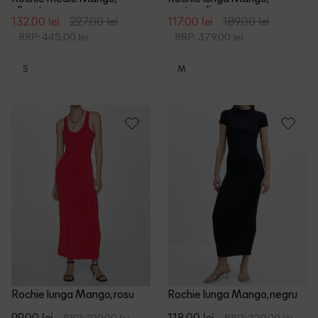
albastru
portocaliu
132.00 lei
227.00 lei
117.00 lei
189.00 lei
RRP: 445.00 lei
RRP: 379.00 lei
S
M
Rochie lunga Mango, rosu
Rochie lunga Mango, negru
99.00 lei
118.00 lei
RRP: 199.00 lei
RRP: 229.00 lei