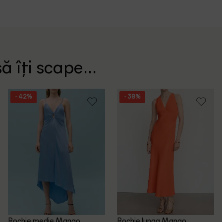
ă îți scape...
- 42%
- 38%
Rochie medie Mango,
Rochie lunga Mango,