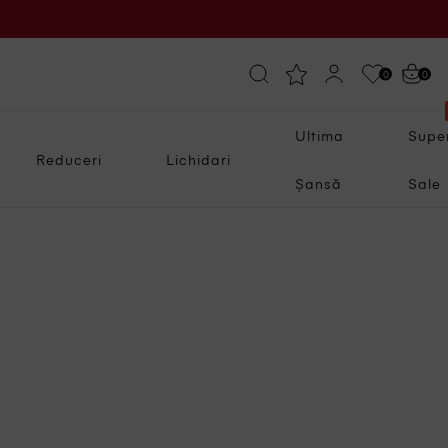
0
0
Ultima
Supe
Reduceri
Lichidari
Șansă
Sale