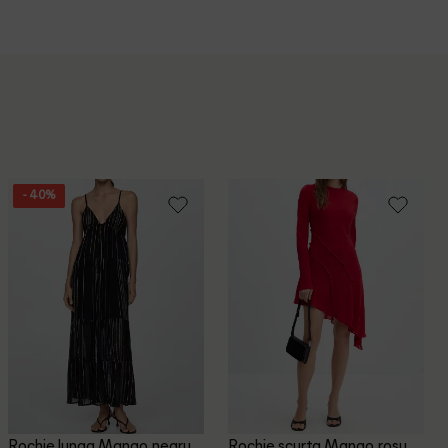
- 40%
Rochie lunga Mango, negru
Rochie scurta Mango, rosu