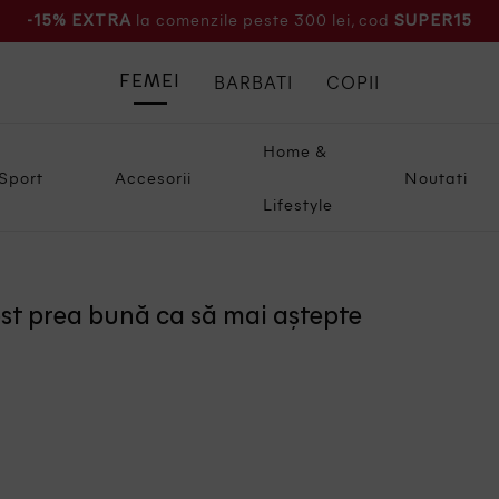
la comenzile peste 300 lei, cod
-15% EXTRA
SUPER15
BARBATI
COPII
FEMEI
Home &
Sport
Accesorii
Noutati
Lifestyle
ost prea bună ca să mai aștepte