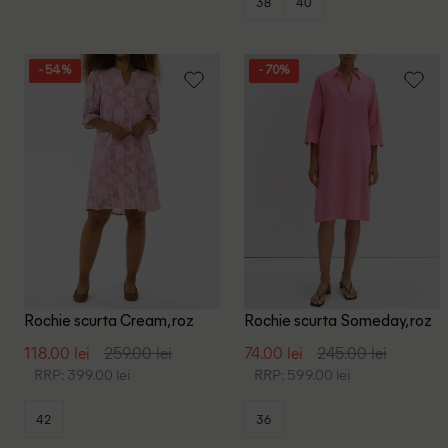
38
40
- 54%
- 70%
Rochie scurta Cream, roz
Rochie scurta Someday, roz
118.00 lei
259.00 lei
74.00 lei
245.00 lei
RRP: 399.00 lei
RRP: 599.00 lei
42
36