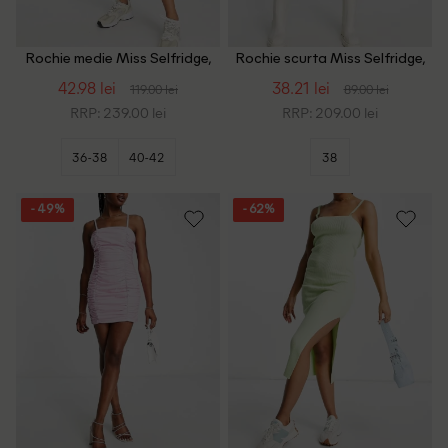
Rochie medie Miss Selfridge,
Rochie scurta Miss Selfridge,
ecru
negru
42.98 lei
38.21 lei
119.00 lei
89.00 lei
RRP: 239.00 lei
RRP: 209.00 lei
36-38
40-42
38
- 49%
- 62%