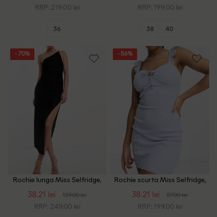
RRP: 219.00 lei
RRP: 199.00 lei
36
38
40
- 70%
- 56%
Rochie lunga Miss Selfridge,
Rochie scurta Miss Selfridge,
negru
albastru
38.21 lei
38.21 lei
129.00 lei
87.00 lei
RRP: 249.00 lei
RRP: 199.00 lei