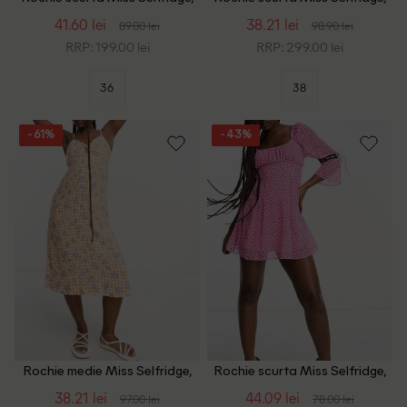
negru
roz
41.60 lei
38.21 lei
89.00 lei
98.90 lei
RRP: 199.00 lei
RRP: 299.00 lei
36
38
- 61%
- 43%
Rochie medie Miss Selfridge,
Rochie scurta Miss Selfridge,
portocaliu
roz
38.21 lei
44.09 lei
97.00 lei
78.00 lei