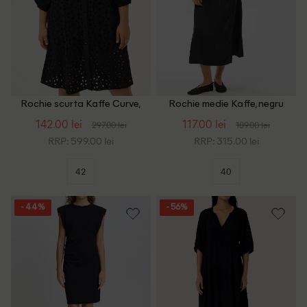
Rochie scurta Kaffe Curve,
Rochie medie Kaffe, negru
negru
142.00 lei
117.00 lei
297.00 lei
189.00 lei
RRP: 599.00 lei
RRP: 315.00 lei
42
40
- 44%
- 56%