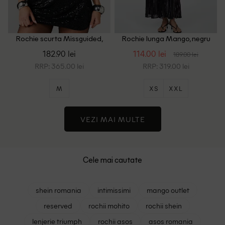
Rochie scurta Missguided,
Rochie lunga Mango, negru
negru
182.90 lei
114.00 lei
189.00 lei
RRP: 365.00 lei
RRP: 319.00 lei
M
XS
XXL
VEZI MAI MULTE
Cele mai cautate
shein romania
intimissimi
mango outlet
reserved
rochii mohito
rochii shein
lenjerie triumph
rochii asos
asos romania