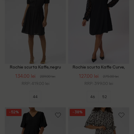
Rochie scurta Kaffe, negru
Rochie scurta Kaffe Curve,
negru
134.00 lei
127.00 lei
289.00 lei
275.00 lei
RRP: 419.00 lei
RRP: 399.00 lei
44
46
52
- 52%
- 38%