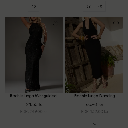
40
38
40
Rochie lunga Missguided,
Rochie lunga Dancing
negru
Leopard, negru
124.50 lei
65.90 lei
RRP: 249.00 lei
RRP: 132.00 lei
L
M