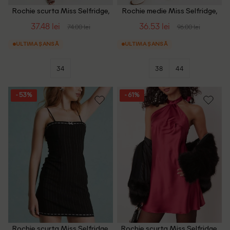
Rochie scurta Miss Selfridge,
Rochie medie Miss Selfridge,
roz
verde
37.48 lei
36.53 lei
74.00 lei
96.00 lei
ULTIMA ȘANSĂ
ULTIMA ȘANSĂ
34
38
44
- 53%
- 61%
Rochie scurta Miss Selfridge,
Rochie scurta Miss Selfridge,