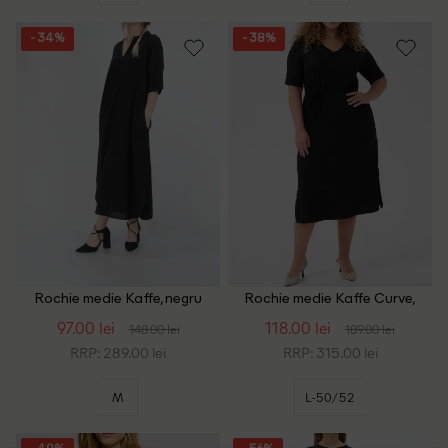
- 34%
- 38%
Rochie medie Kaffe, negru
Rochie medie Kaffe Curve,
negru
97.00 lei
118.00 lei
148.00 lei
189.00 lei
RRP: 289.00 lei
RRP: 315.00 lei
M
L-50/52