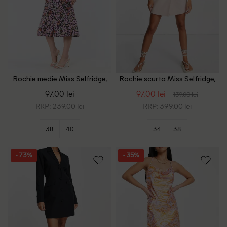
Rochie medie Miss Selfridge,
Rochie scurta Miss Selfridge,
floral
roz pal
97.00 lei
97.00 lei
139.00 lei
RRP: 239.00 lei
RRP: 399.00 lei
38
40
34
38
- 73%
- 35%