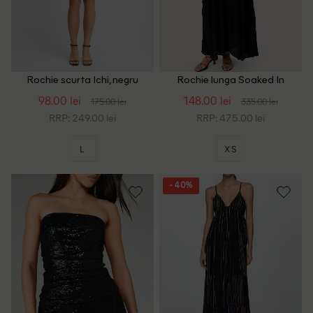
Rochie scurta Ichi, negru
Rochie lunga Soaked In
Luxury, negru
98.00 lei
148.00 lei
175.00 lei
335.00 lei
RRP: 249.00 lei
RRP: 475.00 lei
L
XS
- 40%