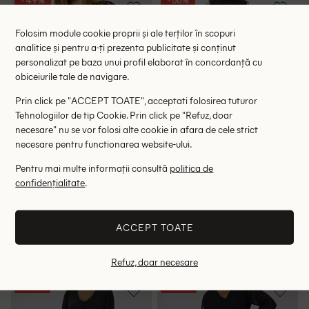
- 49%
- 56%
Folosim module cookie proprii și ale terților în scopuri
analitice și pentru a-ți prezenta publicitate și conținut
personalizat pe baza unui profil elaborat în concordanță cu
obiceiurile tale de navigare.
Prin click pe "ACCEPT TOATE", acceptati folosirea tuturor
Tehnologiilor de tip Cookie. Prin click pe "Refuz, doar
necesare" nu se vor folosi alte cookie in afara de cele strict
necesare pentru functionarea website-ului.
Pentru mai multe informații consultă
politica de
confidențialitate
.
Rochie scurta Cream, negru
Rochie medie InWear, negru
134.00 lei
174.00 lei
265.00 lei
395.00 lei
RRP: 429.00 lei
RRP: 785.00 lei
ACCEPT TOATE
S
36
Refuz, doar necesare
- 54%
- 54%