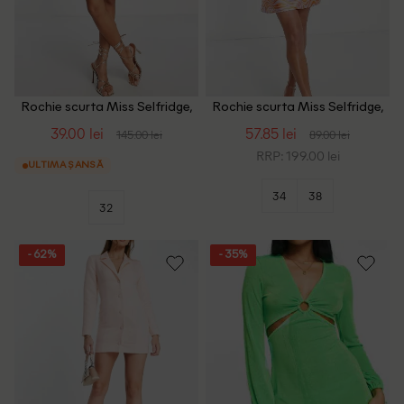
Rochie scurta Miss Selfridge,
Rochie scurta Miss Selfridge,
negru
roz/portocaliu
39.00 lei
57.85 lei
145.00 lei
89.00 lei
RRP: 199.00 lei
ULTIMA ȘANSĂ
34
38
32
- 62%
- 35%