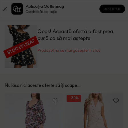
Aplicația Outletmag
DESCHIDE
0
0
Deschide în aplicație
Oops! Această ofertă a fost prea
bună ca să mai aștepte
STOC EPUIZAT
Produsul nu se mai găsește în stoc
Nu lăsa nici aceste oferte să îți scape...
- 30%