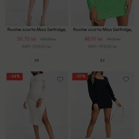
Rochie scurta Miss Selfridge,
Rochie scurta Miss Selfridge,
roz pal
verde
50.70 lei
48.10 lei
135.00 lei
74.00 lei
RRP: 309.00 lei
RRP: 199.00 lei
38
42
- 64%
- 57%