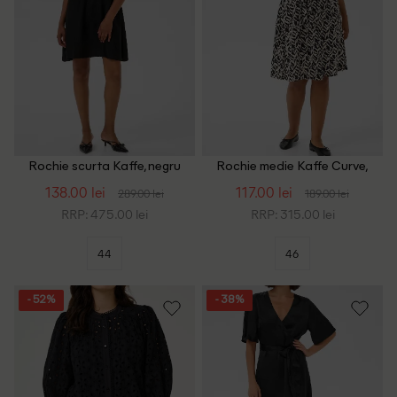
Rochie scurta Kaffe, negru
Rochie medie Kaffe Curve,
negru/bej
138.00 lei
117.00 lei
289.00 lei
189.00 lei
RRP: 475.00 lei
RRP: 315.00 lei
44
46
- 52%
- 38%