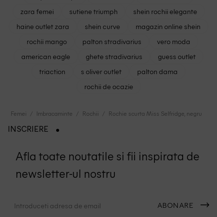
zara femei
sutiene triumph
shein rochii elegante
haine outlet zara
shein curve
magazin online shein
rochii mango
palton stradivarius
vero moda
american eagle
ghete stradivarius
guess outlet
triaction
s oliver outlet
palton dama
rochii de ocazie
Femei
Imbracaminte
Rochii
Rochie scurta Miss Selfridge, negru
INSCRIERE
Afla toate noutatile si fii inspirata de
newsletter-ul nostru
ABONARE