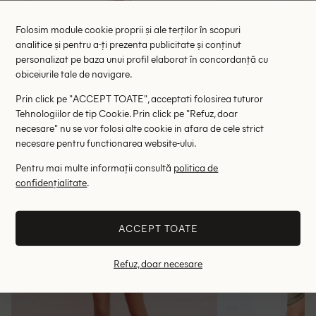
Rochie medie Bershka, galben
Rochie medie Pub
Folosim module cookie proprii și ale terților în scopuri
58.00 lei
39.00 le
analitice și pentru a-ți prezenta publicitate și conținut
RRP: 109.00 lei
personalizat pe baza unui profil elaborat în concordanță cu
ULTIMA ȘANSĂ
obiceiurile tale de navigare.
S
Prin click pe "ACCEPT TOATE", acceptati folosirea tuturor
Tehnologiilor de tip Cookie. Prin click pe "Refuz, doar
Altii au fost interesati de
necesare" nu se vor folosi alte cookie in afara de cele strict
necesare pentru functionarea website-ului.
- 71%
- 63%
Pentru mai multe informații consultă
politica de
confidențialitate
.
ACCEPT TOATE
Refuz, doar necesare