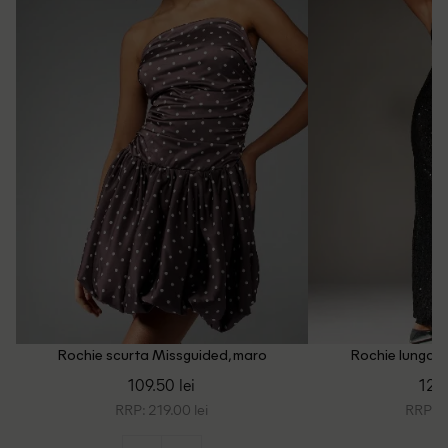
Rochie scurta Missguided, maro
Rochie lunga M
109.50 lei
124.
RRP: 219.00 lei
RRP: 2