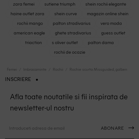
zara femei
sutiene triumph
shein rochii elegante
haine outlet zara
shein curve
magazin online shein
rochii mango
palton stradivarius
vero moda
american eagle
ghete stradivarius
guess outlet
triaction
s oliver outlet
palton dama
rochii de ocazie
Femei
Imbracaminte
Rochii
Rochie scurta Missguided, galben
INSCRIERE
Afla toate noutatile si fii inspirata de
newsletter-ul nostru
ABONARE