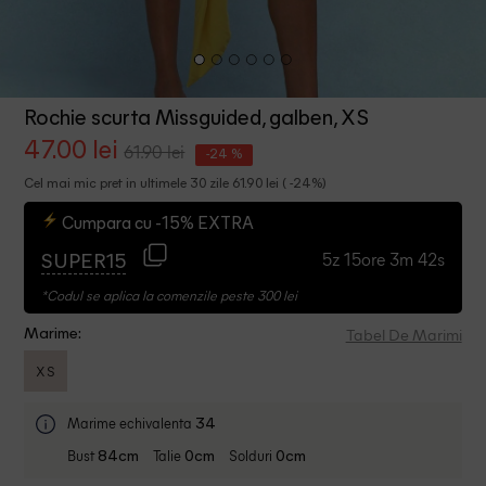
Rochie scurta Missguided, galben, XS
47.00 lei
61.90 lei
-24 %
Cel mai mic pret in ultimele 30 zile 61.90 lei ( -24%)
Cumpara cu -15% EXTRA
5z 15ore 3m 42s
SUPER15
*Codul se aplica la comenzile peste 300 lei
Tabel De Marimi
Marime:
XS
Marime echivalenta
34
Bust
Talie
Solduri
84cm
0cm
0cm