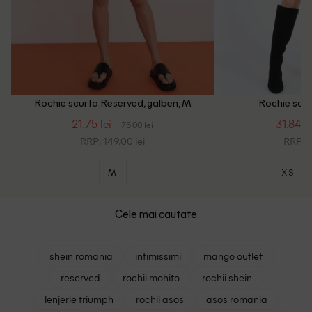
Rochie scurta Reserved, galben, M
Rochie scur
21.75 lei
31.84 le
75.00 lei
RRP: 149.00 lei
RRP: 1
M
XS
Cele mai cautate
shein romania
intimissimi
mango outlet
reserved
rochii mohito
rochii shein
lenjerie triumph
rochii asos
asos romania