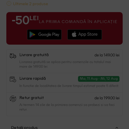
Ultimele 2 produse
LEI
-50
LA PRIMA COMANDĂ ÎN APLICAȚIE
de la 149.00 lei
Livrare gratuită
Livrarea gratuită se aplica pentru comenzile cu totalul mai
mare de 149.00 lei
Livrare rapidă
Ma, 11 Aug - Mi, 12 Aug
In functie de localitatea de livrare timpul estimat poate fi diferit.
de la 199.00 lei
Retur gratuit
Ai termen 14 zile de la primirea comenzii sa probezi si sa faci
retur.
Detalii produs