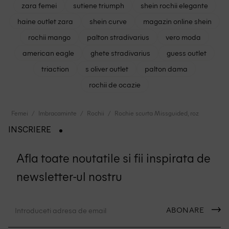
zara femei
sutiene triumph
shein rochii elegante
haine outlet zara
shein curve
magazin online shein
rochii mango
palton stradivarius
vero moda
american eagle
ghete stradivarius
guess outlet
triaction
s oliver outlet
palton dama
rochii de ocazie
Femei
Imbracaminte
Rochii
Rochie scurta Missguided, roz
INSCRIERE
Afla toate noutatile si fii inspirata de
newsletter-ul nostru
ABONARE