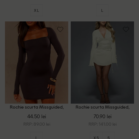
XL
L
Rochie scurta Missguided,
Rochie scurta Missguided,
maro
ecru
44.50 lei
70.90 lei
RRP: 89.00 lei
RRP: 141.00 lei
L
XS
S