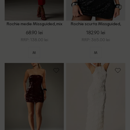
Rochie medie Missguided, mix
Rochie scurta Missguided,
culori
negru
68.90 lei
182.90 lei
RRP: 138.00 lei
RRP: 365.00 lei
M
M