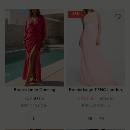
- 66%
Rochie lunga Dancing
Rochie lunga TFNC London,
Leopard, roz
roz
107.50 lei
64.00 lei
187.00 lei
RRP: 215.00 lei
RRP: 499.00 lei
L
38
40