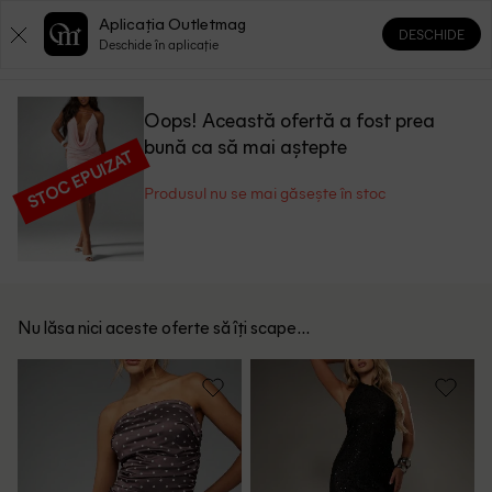
Aplicația Outletmag
DESCHIDE
0
0
Deschide în aplicație
Oops! Această ofertă a fost prea
bună ca să mai aștepte
STOC EPUIZAT
Produsul nu se mai găsește în stoc
Nu lăsa nici aceste oferte să îți scape...