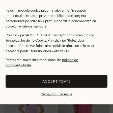
Folosim module cookie proprii și ale terților în scopuri
analitice și pentru a-ți prezenta publicitate și conținut
personalizat pe baza unui profil elaborat în concordanță cu
obiceiurile tale de navigare.
Prin click pe "ACCEPT TOATE", acceptati folosirea tuturor
Tehnologiilor de tip Cookie. Prin click pe "Refuz, doar
necesare" nu se vor folosi alte cookie in afara de cele strict
necesare pentru functionarea website-ului.
Pentru mai multe informații consultă
politica de
Rochie medie InWear, roz
Rochie medie Cream, roz
confidențialitate
.
134.00 lei
124.00 lei
335.00 lei
265.00 lei
RRP: 579.00 lei
RRP: 399.00 lei
ACCEPT TOATE
36
40
34
38
Refuz, doar necesare
- 54%
- 36%