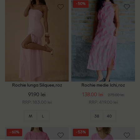
- 50%
Rochie lunga Silquee, roz
Rochie medie Ichi, roz
91.90 lei
138.00 lei
275.00 lei
RRP: 183.00 lei
RRP: 419.00 lei
M
L
38
40
- 60%
- 53%