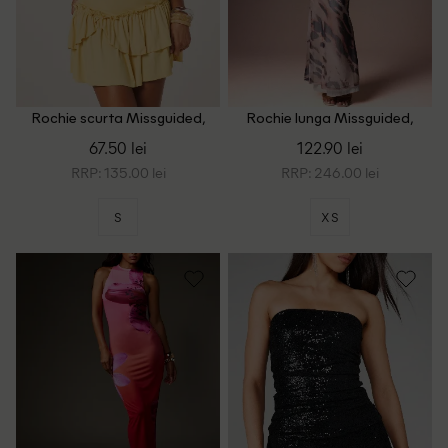
Rochie scurta Missguided,
Rochie lunga Missguided,
galben
maro
67.50 lei
122.90 lei
RRP: 135.00 lei
RRP: 246.00 lei
S
XS