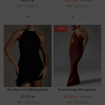
49.90 lei
55.00 lei
72.50 lei
RRP: 100.00 lei
RRP: 145.00 lei
M
S
L
- 24%
Rochie scurta Missguided,
Rochie lunga Missguided,
negru
visiniu
60.00 lei
48.00 lei
62.90 lei
RRP: 120.00 lei
RRP: 126.00 lei