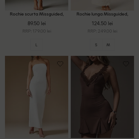
Rochie scurta Missguided,
Rochie lunga Missguided,
burgundy
ecru
89.50 lei
124.50 lei
RRP: 179.00 lei
RRP: 249.00 lei
L
S
M