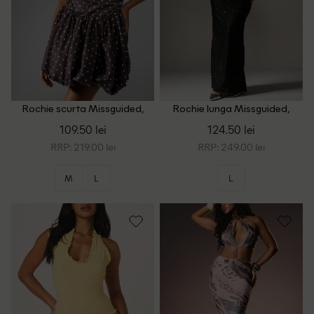
Rochie scurta Missguided,
Rochie lunga Missguided,
maro
negru
109.50 lei
124.50 lei
RRP: 219.00 lei
RRP: 249.00 lei
M
L
L