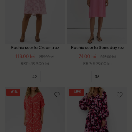
Rochie scurta Cream, roz
Rochie scurta Someday, roz
118.00 lei
74.00 lei
259.00 lei
245.00 lei
RRP: 399.00 lei
RRP: 599.00 lei
42
36
- 61%
- 45%