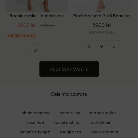
Rochie medie Liquorish, roz
Rochie scurta Pull&Bear, roz
pudra inchis
pudra inchis
39.00 lei
59.00 lei
179.00 lei
RRP: 99.00 lei
ULTIMA ȘANSĂ
S
M
L
34
VEZI MAI MULTE
Cele mai cautate
shein romania
intimissimi
mango outlet
reserved
rochii mohito
rochii shein
lenjerie triumph
rochii asos
asos romania