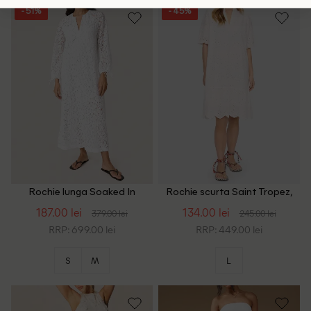
- 51%
- 45%
Rochie lunga Soaked In
Rochie scurta Saint Tropez,
Luxury, alb
alb
187.00 lei
134.00 lei
379.00 lei
245.00 lei
RRP: 699.00 lei
RRP: 449.00 lei
S
M
L