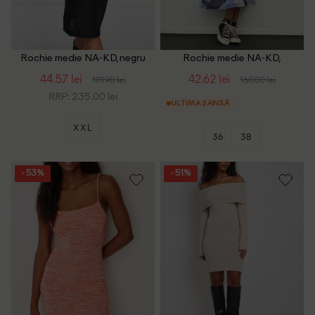
Rochie medie NA-KD, negru
Rochie medie NA-KD,
albastru
44.57 lei
42.62 lei
101.90 lei
160.00 lei
RRP: 235.00 lei
ULTIMA ȘANSĂ
XXL
36
38
- 53%
- 51%