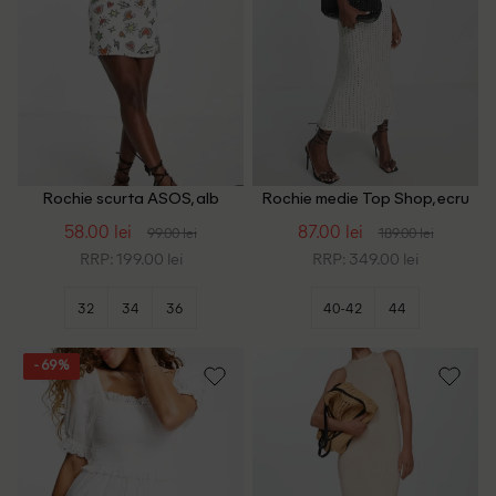
Rochie scurta ASOS, alb
Rochie medie Top Shop, ecru
58.00 lei
87.00 lei
99.00 lei
189.00 lei
RRP: 199.00 lei
RRP: 349.00 lei
32
34
36
40-42
44
- 69%