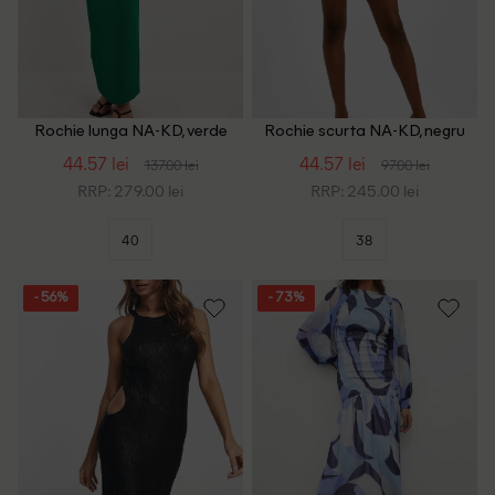
Rochie lunga NA-KD, verde
Rochie scurta NA-KD, negru
44.57 lei
44.57 lei
137.00 lei
97.00 lei
RRP: 279.00 lei
RRP: 245.00 lei
40
38
- 56%
- 73%