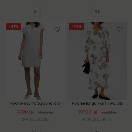
S
XS
- 41%
- 49%
Rochie scurta b.young, alb
Rochie lunga Part Two, alb
97.00 lei
197.00 lei
165.00 lei
389.00 lei
RRP: 265.00 lei
RRP: 685.00 lei