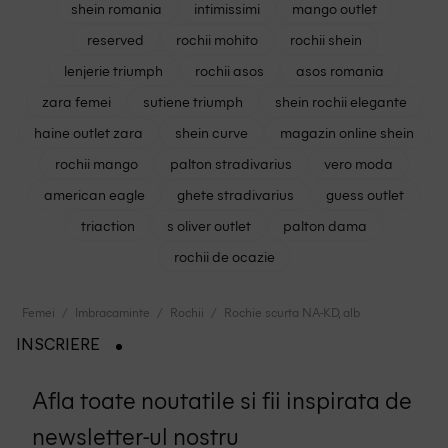
shein romania
intimissimi
mango outlet
reserved
rochii mohito
rochii shein
lenjerie triumph
rochii asos
asos romania
zara femei
sutiene triumph
shein rochii elegante
haine outlet zara
shein curve
magazin online shein
rochii mango
palton stradivarius
vero moda
american eagle
ghete stradivarius
guess outlet
triaction
s oliver outlet
palton dama
rochii de ocazie
Femei
Imbracaminte
Rochii
Rochie scurta NA-KD, alb
INSCRIERE
Afla toate noutatile si fii inspirata de
newsletter-ul nostru