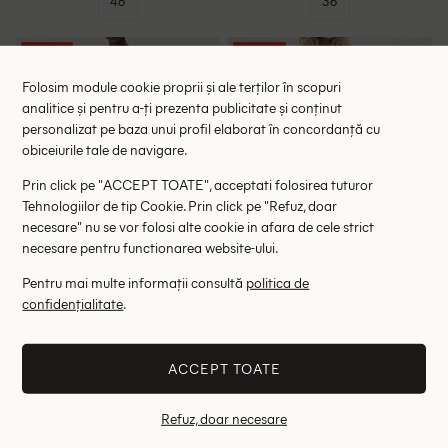
46
36
- 54%
- 49%
Folosim module cookie proprii și ale terților în scopuri
analitice și pentru a-ți prezenta publicitate și conținut
personalizat pe baza unui profil elaborat în concordanță cu
obiceiurile tale de navigare.
Prin click pe "ACCEPT TOATE", acceptati folosirea tuturor
Tehnologiilor de tip Cookie. Prin click pe "Refuz, doar
necesare" nu se vor folosi alte cookie in afara de cele strict
necesare pentru functionarea website-ului.
Pentru mai multe informații consultă
politica de
confidențialitate
.
Rochie medie Part Two, alb
Rochie scurta Cream, alb
134.00 lei
134.00 lei
289.00 lei
265.00 lei
RRP: 525.00 lei
RRP: 449.00 lei
ACCEPT TOATE
44
XL
Refuz, doar necesare