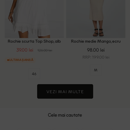
Rochie scurta Top Shop, alb
Rochie medie Mango, ecru
39.00 lei
98.00 lei
126.00 lei
RRP: 199.00 lei
ULTIMA ȘANSĂ
M
46
VEZI MAI MULTE
Cele mai cautate