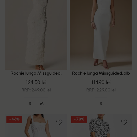
Rochie lunga Missguided,
Rochie lunga Missguided, alb
ecru
124.50 lei
114.90 lei
RRP: 249.00 lei
RRP: 229.00 lei
S
M
S
- 46%
- 78%