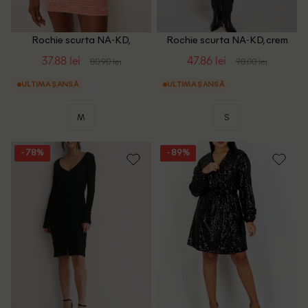
Rochie scurta NA-KD,
Rochie scurta NA-KD, crem
portocaliu
37.88 lei
47.86 lei
80.90 lei
98.00 lei
ULTIMA ȘANSĂ
ULTIMA ȘANSĂ
M
S
- 78%
- 89%