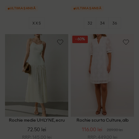
ULTIMA ȘANSĂ
ULTIMA ȘANSĂ
XXS
32
34
36
- 60%
Rochie medie UHLYNE, ecru
Rochie scurta Culture, alb
72.50 lei
116.00 lei
289.00 lei
RRP: 145.00 lei
RRP: 449.00 lei