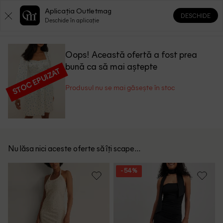
Aplicația Outletmag
DESCHIDE
0
0
Deschide în aplicație
Oops! Această ofertă a fost prea
bună ca să mai aștepte
STOC EPUIZAT
Produsul nu se mai găsește în stoc
Nu lăsa nici aceste oferte să îți scape...
- 54%