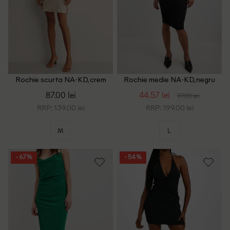
Rochie scurta NA-KD, crem
Rochie medie NA-KD, negru
87.00 lei
44.57 lei
97.00 lei
RRP: 139.00 lei
RRP: 199.00 lei
M
L
- 67%
- 54%