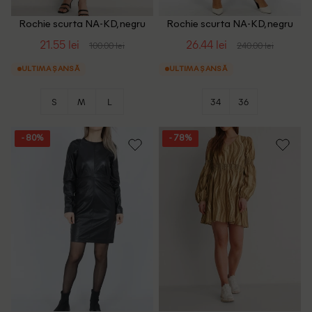
Rochie scurta NA-KD, negru
Rochie scurta NA-KD, negru
21.55 lei
26.44 lei
100.00 lei
240.00 lei
ULTIMA ȘANSĂ
ULTIMA ȘANSĂ
S
M
L
34
36
- 80%
- 78%