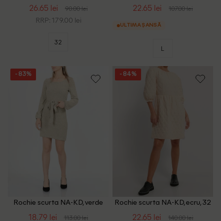
32
26.65 lei
22.65 lei
90.00 lei
107.00 lei
RRP: 179.00 lei
ULTIMA ȘANSĂ
32
L
- 83%
- 84%
Rochie scurta NA-KD, verde
Rochie scurta NA-KD, ecru, 32
olive, XXS
18.79 lei
22.65 lei
113.00 lei
140.00 lei