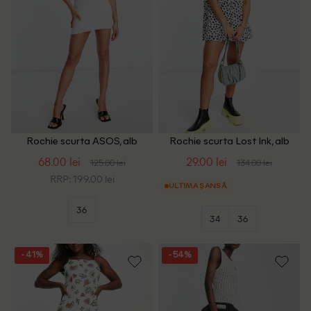
Rochie scurta ASOS, alb
Rochie scurta Lost Ink, alb
68.00 lei
29.00 lei
125.00 lei
134.00 lei
RRP: 199.00 lei
ULTIMA ȘANSĂ
36
34
36
- 41%
- 54%