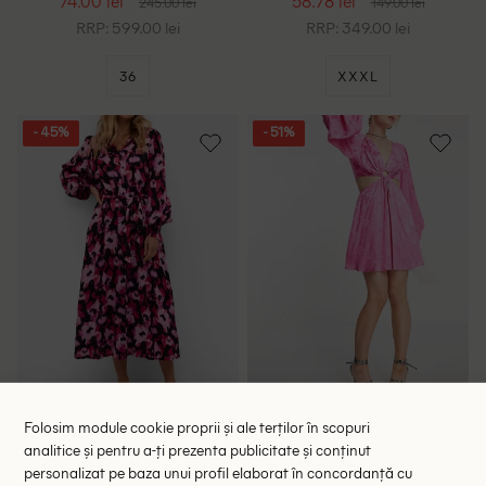
74.00 lei
58.78 lei
245.00 lei
149.00 lei
RRP: 599.00 lei
RRP: 349.00 lei
36
XXXL
- 45%
- 51%
Rochie medie Kaffe, roz
Rochie scurta Top Shop, roz
Folosim module cookie proprii și ale terților în scopuri
134.00 lei
114.00 lei
245.00 lei
234.00 lei
analitice și pentru a-ți prezenta publicitate și conținut
personalizat pe baza unui profil elaborat în concordanță cu
RRP: 405.00 lei
RRP: 409.00 lei