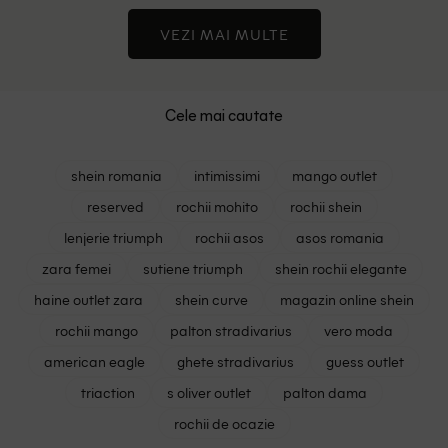
VEZI MAI MULTE
Cele mai cautate
shein romania
intimissimi
mango outlet
reserved
rochii mohito
rochii shein
lenjerie triumph
rochii asos
asos romania
zara femei
sutiene triumph
shein rochii elegante
haine outlet zara
shein curve
magazin online shein
rochii mango
palton stradivarius
vero moda
american eagle
ghete stradivarius
guess outlet
triaction
s oliver outlet
palton dama
rochii de ocazie