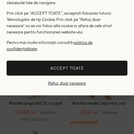
obiceiurile tale de navigare.
40
44
Prin click pe "ACCEPT TOATE", acceptati folosirea tuturor
Tehnologiilor de tip Cookie. Prin click pe "Refuz, doar
necesare" nu se vor folosi alte cookie in afara de cele strict
- 49%
- 78%
necesare pentru functionarea website-ului.
Pentru mai multe informații consultă
politica de
confidențialitate
.
ACCEPT TOATE
Refuz, doar necesare
Rochie lunga ASOS, roz pal
Rochie medie Liquorish, roz
pudra inchis
134.00 lei
39.00 lei
265.00 lei
179.00 lei
RRP: 449.00 lei
ULTIMA ȘANSĂ
38