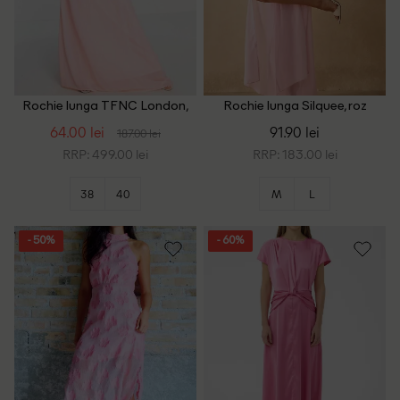
Rochie lunga TFNC London,
Rochie lunga Silquee, roz
roz
64.00 lei
91.90 lei
187.00 lei
RRP: 499.00 lei
RRP: 183.00 lei
38
40
M
L
- 50%
- 60%