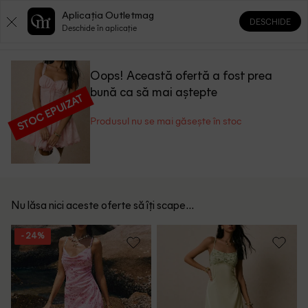
Aplicația Outletmag
DESCHIDE
0
0
Deschide în aplicație
Oops! Această ofertă a fost prea
bună ca să mai aștepte
STOC EPUIZAT
Produsul nu se mai găsește în stoc
Nu lăsa nici aceste oferte să îți scape...
- 24%