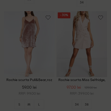
34
- 30%
Rochie scurta Pull&Bear, roz
Rochie scurta Miss Selfridge,
pudra inchis
roz pal
59.00 lei
97.00 lei
139.00 lei
RRP: 99.00 lei
RRP: 399.00 lei
S
M
L
34
38