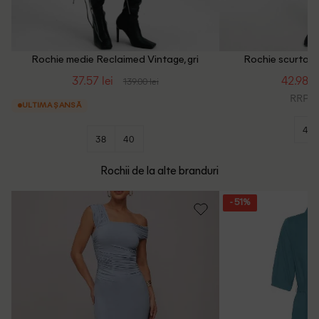
Rochie medie Reclaimed Vintage, gri
Rochie scurta R
roz
37.57 lei
42.98 le
139.00 lei
RRP: 1
ULTIMA ȘANSĂ
40
38
40
Rochii de la alte branduri
- 51%