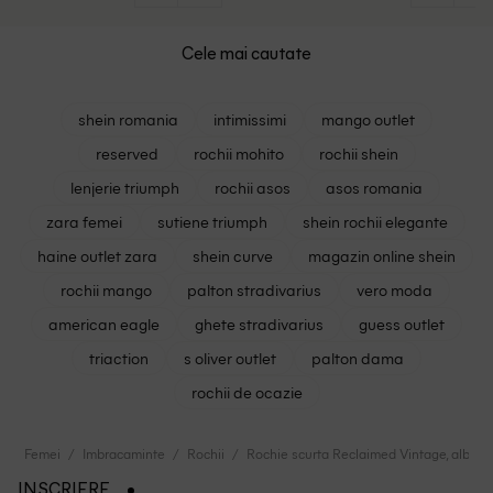
Cele mai cautate
shein romania
intimissimi
mango outlet
reserved
rochii mohito
rochii shein
lenjerie triumph
rochii asos
asos romania
zara femei
sutiene triumph
shein rochii elegante
haine outlet zara
shein curve
magazin online shein
rochii mango
palton stradivarius
vero moda
american eagle
ghete stradivarius
guess outlet
triaction
s oliver outlet
palton dama
rochii de ocazie
Femei
Imbracaminte
Rochii
Rochie scurta Reclaimed Vintage, albast
INSCRIERE