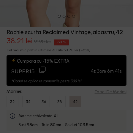
Rochie scurta Reclaimed Vintage, albastru, 42
38.21 lei
91.90 lei
-58 %
Cel mai mic pret in ultimele 30 zile 58.78 lei ( -35%)
Cumpara cu -15% EXTRA
4z 3ore 6m 40s
SUPER15
*Codul se aplica la comenzile peste 300 lei
Tabel De Marimi
Marime:
32
34
36
38
42
Marime echivalenta
XL
Bust
Talie
Solduri
98cm
80cm
103.5cm