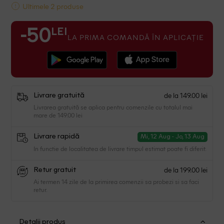
Ultimele 2 produse
LEI
-50
LA PRIMA COMANDĂ ÎN APLICAȚIE
de la 149.00 lei
Livrare gratuită
Livrarea gratuită se aplica pentru comenzile cu totalul mai
mare de 149.00 lei
Livrare rapidă
Mi, 12 Aug - Jo, 13 Aug
In functie de localitatea de livrare timpul estimat poate fi diferit.
de la 199.00 lei
Retur gratuit
Ai termen 14 zile de la primirea comenzii sa probezi si sa faci
retur.
Detalii produs