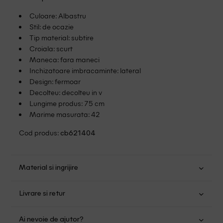
Culoare: Albastru
Stil: de ocazie
Tip material: subtire
Croiala: scurt
Maneca: fara maneci
Inchizatoare imbracaminte: lateral
Design: fermoar
Decolteu: decolteu in v
Lungime produs: 75 cm
Marime masurata: 42
Cod produs:
cb621404
Material si ingrijire
Poliester: 100%
Livrare si retur
Spalare usoara la 40
Transport Gratuit pentru orice comanda cu o valoare mai
Nu folositi inalbitor
Ai nevoie de ajutor?
mare de 149.00 lei.