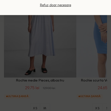
Refuz, doar necesare
Rochie medie Pieces, albastru
Rochie scurta Ver
29.75 lei
24.65 le
129.00 lei
ULTIMA ȘANSĂ
ULTIMA ȘANSĂ
XS
M
XS
S