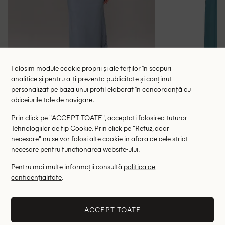
Folosim module cookie proprii și ale terților în scopuri
analitice și pentru a-ți prezenta publicitate și conținut
personalizat pe baza unui profil elaborat în concordanță cu
obiceiurile tale de navigare.
Rochie lunga Silquee, albastru
Rochie medie 
Prin click pe "ACCEPT TOATE", acceptati folosirea tuturor
55.00 lei
134.00 le
Tehnologiilor de tip Cookie. Prin click pe "Refuz, doar
RRP: 110.00 lei
RRP: 4
necesare" nu se vor folosi alte cookie in afara de cele strict
necesare pentru functionarea website-ului.
L
Pentru mai multe informații consultă
politica de
confidențialitate
.
Altii au fost interesati de
- 77%
- 58%
ACCEPT TOATE