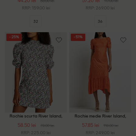
44.20 lei
57.20 lei
68.00 lei
117.00 lei
RRP: 159.00 lei
RRP: 269.00 lei
32
36
- 25%
- 51%
Rochie scurta River Island,
Rochie medie River Island,
floral print
portocaliu
58.50 lei
57.85 lei
78.00 lei
118.00 lei
RRP: 225.00 lei
RRP: 249.00 lei