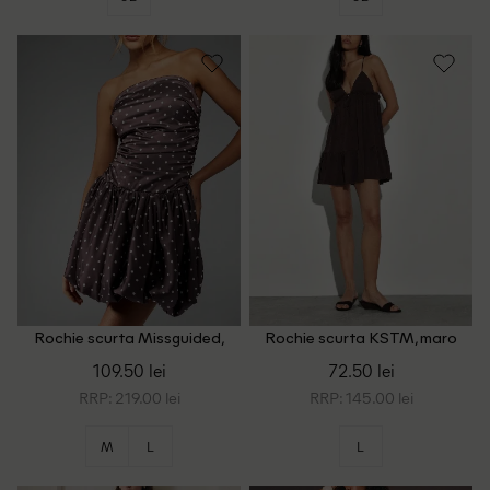
Rochie scurta Missguided,
Rochie scurta KSTM, maro
maro
109.50 lei
72.50 lei
RRP: 219.00 lei
RRP: 145.00 lei
M
L
L