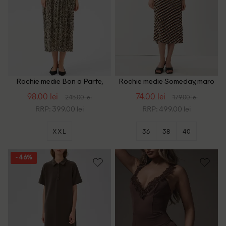
Rochie medie Bon a Parte,
Rochie medie Someday, maro
crem/maro
98.00 lei
74.00 lei
245.00 lei
179.00 lei
RRP: 399.00 lei
RRP: 499.00 lei
XXL
36
38
40
- 46%