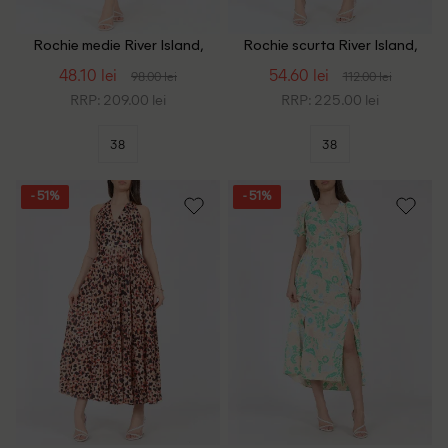
Rochie medie River Island,
Rochie scurta River Island,
negru
negru/alb
48.10 lei
54.60 lei
98.00 lei
112.00 lei
RRP: 209.00 lei
RRP: 225.00 lei
38
38
- 51%
- 51%