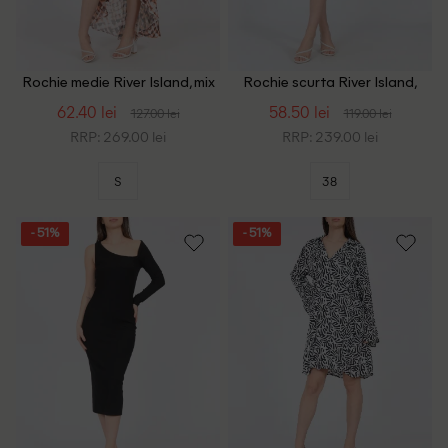
Rochie medie River Island, mix
Rochie scurta River Island,
culori
mov
62.40 lei
58.50 lei
127.00 lei
119.00 lei
RRP: 269.00 lei
RRP: 239.00 lei
S
38
- 51%
- 51%