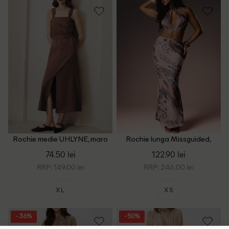
Rochie medie UHLYNE, maro
Rochie lunga Missguided,
maro
74.50 lei
122.90 lei
RRP: 149.00 lei
RRP: 246.00 lei
XL
XS
- 36%
- 50%