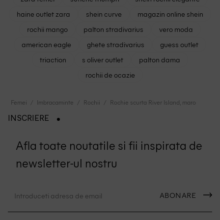
haine outlet zara
shein curve
magazin online shein
rochii mango
palton stradivarius
vero moda
american eagle
ghete stradivarius
guess outlet
triaction
s oliver outlet
palton dama
rochii de ocazie
Femei
Imbracaminte
Rochii
Rochie scurta River Island, maro
INSCRIERE
Afla toate noutatile si fii inspirata de
newsletter-ul nostru
ABONARE