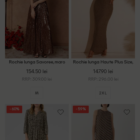
Rochie lunga Savoree, maro
Rochie lunga Haute Plus Size,
maro
154.50 lei
147.90 lei
RRP: 309.00 lei
RRP: 296.00 lei
M
2XL
- 60%
- 59%