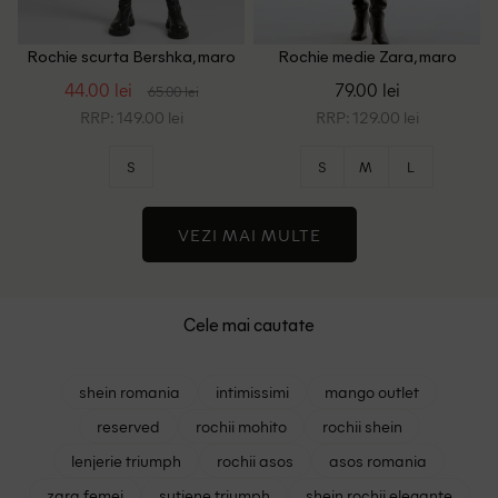
Rochie scurta Bershka, maro
Rochie medie Zara, maro
44.00 lei
79.00 lei
65.00 lei
RRP: 149.00 lei
RRP: 129.00 lei
S
S
M
L
VEZI MAI MULTE
Cele mai cautate
shein romania
intimissimi
mango outlet
reserved
rochii mohito
rochii shein
lenjerie triumph
rochii asos
asos romania
zara femei
sutiene triumph
shein rochii elegante