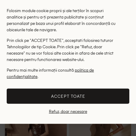
Folosim module cookie proprii și ale terților în scopuri
analitice și pentru a-ți prezenta publicitate și conținut
personalizat pe baza unui profil elaborat în concordanță cu
obiceiurile tale de navigare.
Prin click pe "ACCEPT TOATE", acceptati folosirea tuturor
Tehnologiilor de tip Cookie. Prin click pe "Refuz, doar
necesare" nu se vor folosi alte cookie in afara de cele strict
necesare pentru functionarea website-ului.
Pentru mai multe informații consultă
politica de
Rochie scurta Kaffe, maro
Rochie lunga Gestuz, maro
confidențialitate
.
127.00 lei
338.00 lei
199.00 lei
675.00 lei
RRP: 369.00 lei
RRP: 1065.00 lei
ACCEPT TOATE
38
XS
Refuz, doar necesare