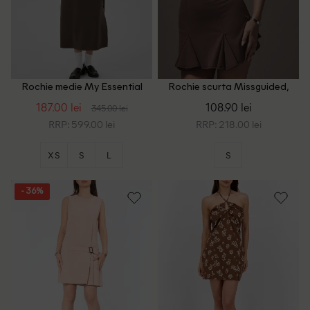
Rochie medie My Essential
Rochie scurta Missguided,
Wardrobe, maro
maro
187.00 lei
108.90 lei
345.00 lei
RRP: 599.00 lei
RRP: 218.00 lei
XS
S
L
S
- 36%