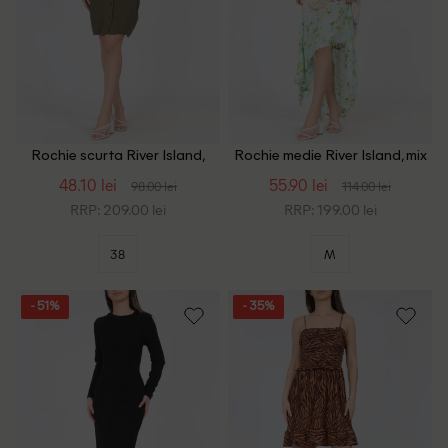
Rochie scurta River Island,
Rochie medie River Island, mix
verde
culori
48.10 lei
55.90 lei
98.00 lei
114.00 lei
RRP: 209.00 lei
RRP: 199.00 lei
38
M
- 51%
- 35%