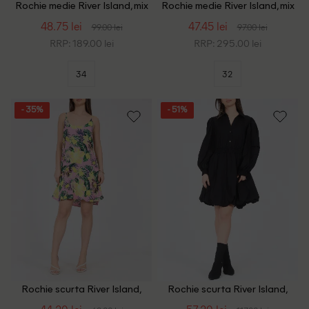
Rochie medie River Island, mix
Rochie medie River Island, mix
culori
culori
48.75 lei
47.45 lei
99.00 lei
97.00 lei
RRP: 189.00 lei
RRP: 295.00 lei
34
32
- 35%
- 51%
Rochie scurta River Island,
Rochie scurta River Island,
roz
negru