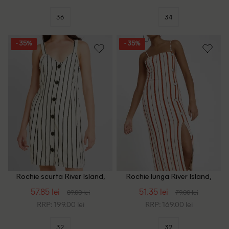
36
34
- 35%
- 35%
Rochie scurta River Island,
Rochie lunga River Island,
alb
crem
57.85 lei
51.35 lei
89.00 lei
79.00 lei
RRP: 199.00 lei
RRP: 169.00 lei
32
32