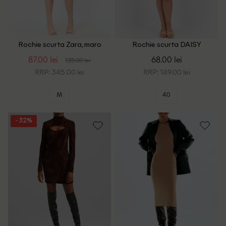
Rochie scurta Zara, maro
Rochie scurta DAISY
STREET, maro
87.00 lei
68.00 lei
135.00 lei
RRP: 345.00 lei
RRP: 149.00 lei
M
40
- 32%