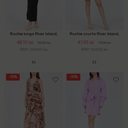
Rochie lunga River Island,
Rochie scurta River Island,
negru
maro
48.10 lei
47.45 lei
98.00 lei
73.00 lei
RRP: 249.00 lei
RRP: 169.00 lei
36
32
- 51%
- 51%