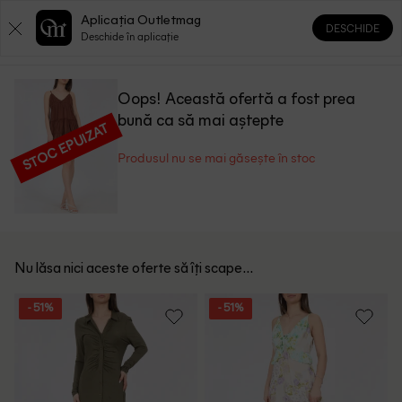
Aplicația Outletmag
DESCHIDE
0
0
Deschide în aplicație
Oops! Această ofertă a fost prea
bună ca să mai aștepte
STOC EPUIZAT
Produsul nu se mai găsește în stoc
Nu lăsa nici aceste oferte să îți scape...
- 51%
- 51%