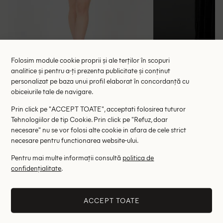
Folosim module cookie proprii și ale terților în scopuri
analitice și pentru a-ți prezenta publicitate și conținut
personalizat pe baza unui profil elaborat în concordanță cu
Rochie scurta Intimissimi, negru
Rochie lunga 
obiceiurile tale de navigare.
68.00 lei
147.00 le
97.00 lei
Prin click pe "ACCEPT TOATE", acceptati folosirea tuturor
RRP: 199.00 lei
RRP: 4
Tehnologiilor de tip Cookie. Prin click pe "Refuz, doar
necesare" nu se vor folosi alte cookie in afara de cele strict
S
34
36
necesare pentru functionarea website-ului.
Pentru mai multe informații consultă
politica de
Altii au fost interesati de
confidențialitate
.
- 86%
ACCEPT TOATE