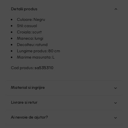
Detalii produs
Culoare: Negru
Stil: casual
Croiala: scurt
Maneca: lungi
Decolteu: rotund
Lungime produs: 80 cm
Marime masurata: L
Cod produs:
sa535310
Material si ingrijire
Poliester: 100%
Livrare si retur
Spalare usoara la 30
Transport Gratuit pentru orice comanda cu o valoare mai
Nu folositi inalbitor
Ai nevoie de ajutor?
mare de 149.00 lei.
Uscare normala, prin centrifugare
Se pot calca
Suntem aici pentru a te ajuta: