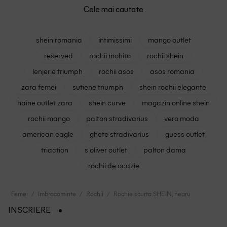
Cele mai cautate
shein romania
intimissimi
mango outlet
reserved
rochii mohito
rochii shein
lenjerie triumph
rochii asos
asos romania
zara femei
sutiene triumph
shein rochii elegante
haine outlet zara
shein curve
magazin online shein
rochii mango
palton stradivarius
vero moda
american eagle
ghete stradivarius
guess outlet
triaction
s oliver outlet
palton dama
rochii de ocazie
Femei
Imbracaminte
Rochii
Rochie scurta SHEIN, negru
INSCRIERE