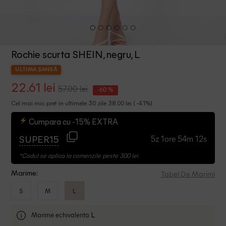
Rochie scurta SHEIN, negru, L
ULTIMA ȘANSĂ
22.61 lei
57.00 lei
-60 %
Cel mai mic pret in ultimele 30 zile 38.00 lei ( -41%)
Cumpara cu -15% EXTRA
5z 1ore 54m 12s
SUPER15
*Codul se aplica la comenzile peste 300 lei
Tabel De Marimi
Marime:
S
M
L
Marime echivalenta
L