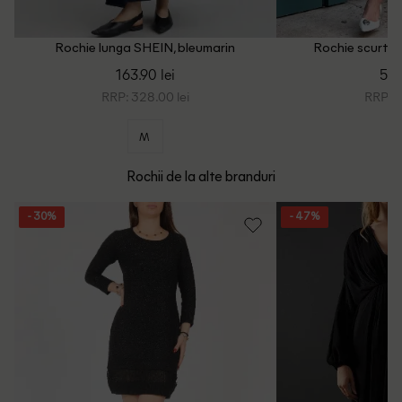
Rochie lunga SHEIN, bleumarin
Rochie scurta 
163.90 lei
54.
RRP: 328.00 lei
RRP: 1
M
Rochii de la alte branduri
- 30%
- 47%