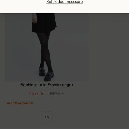
Refuz, doar necesare
Rochie scurta Fransa, negru
26.61 lei
185.00 lei
ULTIMA ȘANSĂ
XS