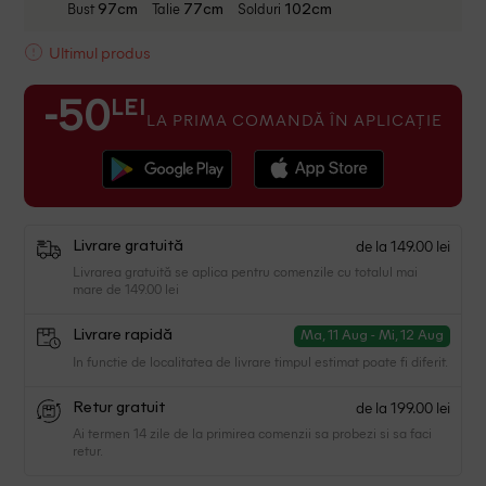
Bust
Talie
Solduri
97cm
77cm
102cm
Ultimul produs
LEI
-50
LA PRIMA COMANDĂ ÎN APLICAȚIE
de la 149.00 lei
Livrare gratuită
Livrarea gratuită se aplica pentru comenzile cu totalul mai
mare de 149.00 lei
Livrare rapidă
Ma, 11 Aug - Mi, 12 Aug
In functie de localitatea de livrare timpul estimat poate fi diferit.
de la 199.00 lei
Retur gratuit
Ai termen 14 zile de la primirea comenzii sa probezi si sa faci
retur.