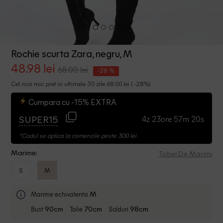
Rochie scurta Zara, negru, M
48.98 lei
68.00 lei
-28 %
Cel mai mic pret in ultimele 30 zile 68.00 lei ( -28%)
Cumpara cu -15% EXTRA
4z 23ore 57m 19s
SUPER15
*Codul se aplica la comenzile peste 300 lei
Tabel De Marimi
Marime:
S
M
Marime echivalenta
M
Bust
Talie
Solduri
90cm
70cm
98cm