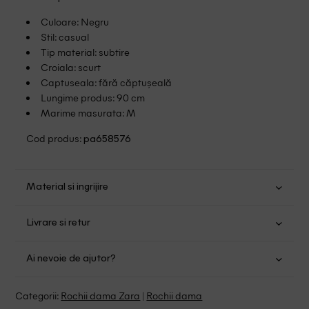
Culoare: Negru
Stil: casual
Tip material: subtire
Croiala: scurt
Captuseala: fără căptușeală
Lungime produs: 90 cm
Marime masurata: M
Cod produs:
pa658576
Material si ingrijire
Viscoza: 50%; Poliester: 50%
Livrare si retur
Spalare usoara la 30
Transport Gratuit pentru orice comanda cu o valoare mai
Nu folositi inalbitor
Ai nevoie de ajutor?
mare de 149.00 lei.
Nu uscati in uscator
Se pot calca
Suntem aici pentru a te ajuta:
Politica livrare
Categorii:
Rochii dama Zara
|
Rochii dama
Curatati delicat cu percloretilena
Program: Luni-Vineri intre 9:00 - 15:00