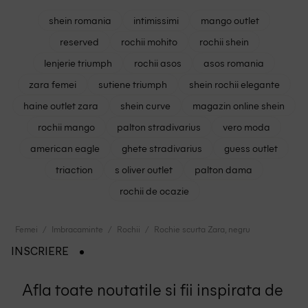
shein romania
intimissimi
mango outlet
reserved
rochii mohito
rochii shein
lenjerie triumph
rochii asos
asos romania
zara femei
sutiene triumph
shein rochii elegante
haine outlet zara
shein curve
magazin online shein
rochii mango
palton stradivarius
vero moda
american eagle
ghete stradivarius
guess outlet
triaction
s oliver outlet
palton dama
rochii de ocazie
Femei
Imbracaminte
Rochii
Rochie scurta Zara, negru
INSCRIERE
Afla toate noutatile si fii inspirata de