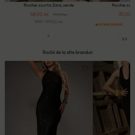
Rochie scurta Zara, verde
Rochie scur
68.00 lei
35.00 le
119.00 lei
RRP: 199.00 lei
ULTIMA ȘANSĂ
L
XS
Rochii de la alte branduri