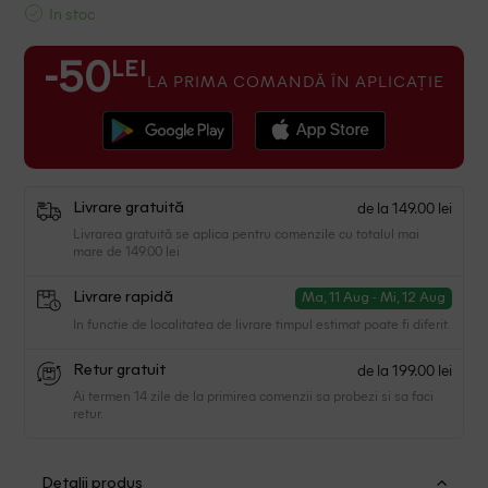
In stoc
LEI
-50
LA PRIMA COMANDĂ ÎN APLICAȚIE
de la 149.00 lei
Livrare gratuită
Livrarea gratuită se aplica pentru comenzile cu totalul mai
mare de 149.00 lei
Livrare rapidă
Ma, 11 Aug - Mi, 12 Aug
In functie de localitatea de livrare timpul estimat poate fi diferit.
de la 199.00 lei
Retur gratuit
Ai termen 14 zile de la primirea comenzii sa probezi si sa faci
retur.
Detalii produs