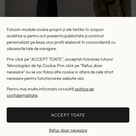
Folosim module cookie proprii și ale terților în scopuri
analitice și pentru a-ți prezenta publicitate și conținut
personalizat pe baza unui profil elaborat în concordanță cu
Rochie lunga Missguided, negru
Rochie lunga Dan
obiceiurile tale de navigare.
124.50 lei
65.
Prin click pe "ACCEPT TOATE", acceptati folosirea tuturor
RRP: 249.00 lei
RRP: 1
Tehnologiilor de tip Cookie. Prin click pe "Refuz, doar
necesare" nu se vor folosi alte cookie in afara de cele strict
L
necesare pentru functionarea website-ului.
Altii au fost interesati de
Pentru mai multe informații consultă
politica de
confidențialitate
.
- 51%
- 68%
ACCEPT TOATE
Refuz, doar necesare