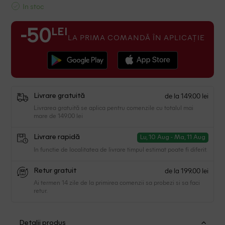
In stoc
LEI
-50
LA PRIMA COMANDĂ ÎN APLICAȚIE
de la 149.00 lei
Livrare gratuită
Livrarea gratuită se aplica pentru comenzile cu totalul mai
mare de 149.00 lei
Livrare rapidă
Lu, 10 Aug - Ma, 11 Aug
In functie de localitatea de livrare timpul estimat poate fi diferit.
de la 199.00 lei
Retur gratuit
Ai termen 14 zile de la primirea comenzii sa probezi si sa faci
retur.
Detalii produs