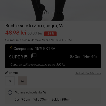
Rochie scurta Zara, negru, M
48.98 lei
68.00 lei
-28 %
Cel mai mic pret in ultimele 30 zile 68.00 lei ( -28%)
Cumpara cu -15% EXTRA
8z 0ore 14m 44s
SUPER15
*Codul se aplica la comenzile peste 300 lei
Tabel De Marimi
Marime:
S
M
Marime echivalenta
M
Bust
Talie
Solduri
90cm
70cm
98cm