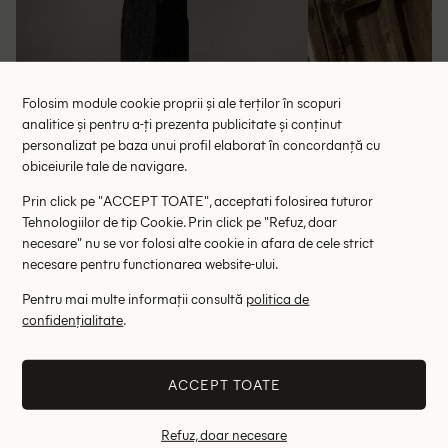
Folosim module cookie proprii și ale terților în scopuri
analitice și pentru a-ți prezenta publicitate și conținut
personalizat pe baza unui profil elaborat în concordanță cu
Rochie lunga Missguided, negru
Rochie lunga Dan
obiceiurile tale de navigare.
124.50 lei
65.
RRP: 249.00 lei
RRP: 1
Prin click pe "ACCEPT TOATE", acceptati folosirea tuturor
Tehnologiilor de tip Cookie. Prin click pe "Refuz, doar
necesare" nu se vor folosi alte cookie in afara de cele strict
L
necesare pentru functionarea website-ului.
Altii au fost interesati de
Pentru mai multe informații consultă
politica de
confidențialitate
.
- 70%
- 36%
ACCEPT TOATE
Refuz, doar necesare