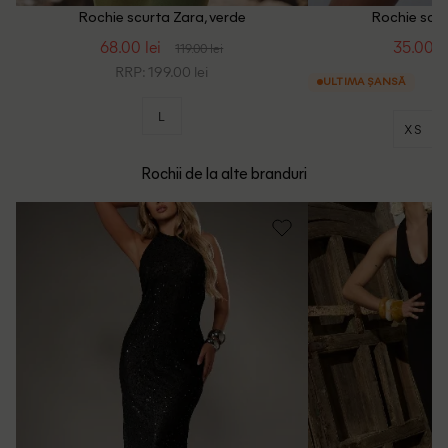
Rochie scurta Zara, verde
Rochie scur
68.00 lei
35.00 le
119.00 lei
RRP: 199.00 lei
ULTIMA ȘANSĂ
L
XS
Rochii de la alte branduri