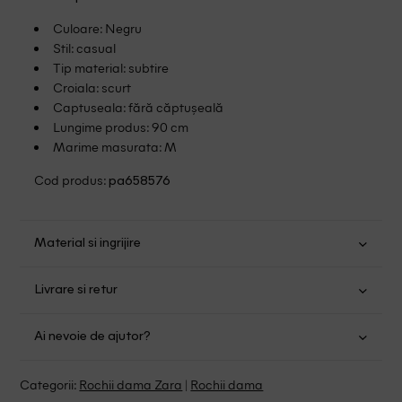
Culoare: Negru
Stil: casual
Tip material: subtire
Croiala: scurt
Captuseala: fără căptușeală
Lungime produs: 90 cm
Marime masurata: M
Cod produs:
pa658576
Material si ingrijire
Viscoza: 50%; Poliester: 50%
Livrare si retur
Spalare usoara la 30
Transport Gratuit pentru orice comanda cu o valoare mai
Nu folositi inalbitor
Ai nevoie de ajutor?
mare de 149.00 lei.
Nu uscati in uscator
Se pot calca
Suntem aici pentru a te ajuta:
Politica livrare
Categorii:
Rochii dama Zara
|
Rochii dama
Curatati delicat cu percloretilena
Program: Luni-Vineri intre 9:00 - 15:00