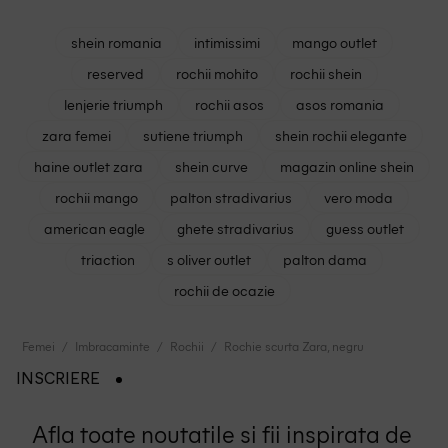
shein romania
intimissimi
mango outlet
reserved
rochii mohito
rochii shein
lenjerie triumph
rochii asos
asos romania
zara femei
sutiene triumph
shein rochii elegante
haine outlet zara
shein curve
magazin online shein
rochii mango
palton stradivarius
vero moda
american eagle
ghete stradivarius
guess outlet
triaction
s oliver outlet
palton dama
rochii de ocazie
Femei
Imbracaminte
Rochii
Rochie scurta Zara, negru
INSCRIERE
Afla toate noutatile si fii inspirata de