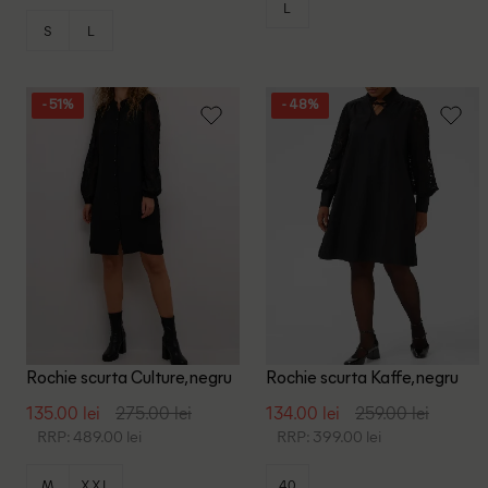
L
S
L
- 51%
- 48%
Rochie scurta Culture, negru
Rochie scurta Kaffe, negru
135.00 lei
275.00 lei
134.00 lei
259.00 lei
RRP: 489.00 lei
RRP: 399.00 lei
M
XXL
40