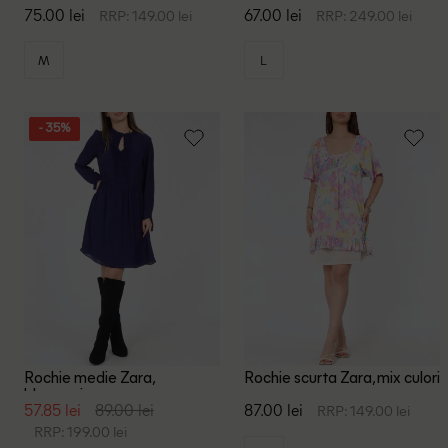
negru/crem
print
75.00 lei
67.00 lei
RRP: 149.00 lei
RRP: 249.00 lei
M
L
- 35%
Rochie medie Zara,
Rochie scurta Zara, mix culori
bleumarin
57.85 lei
89.00 lei
87.00 lei
RRP: 149.00 lei
RRP: 199.00 lei