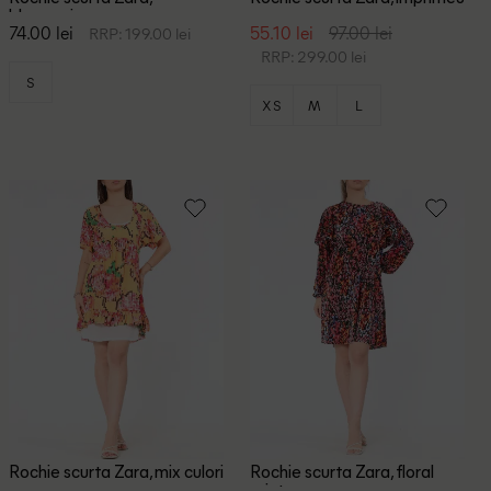
bleumarin
sarpe
74.00 lei
55.10 lei
97.00 lei
RRP: 199.00 lei
RRP: 299.00 lei
S
XS
M
L
Rochie scurta Zara, mix culori
Rochie scurta Zara, floral