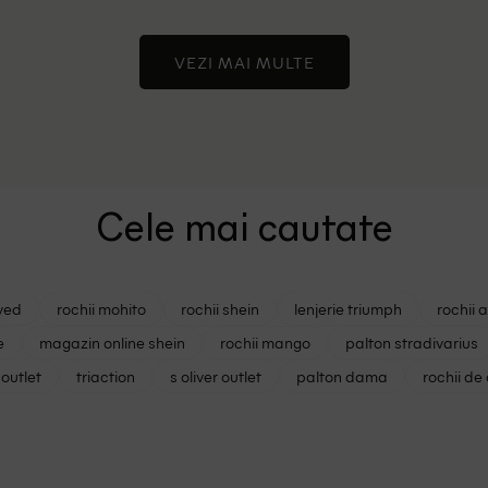
VEZI MAI MULTE
Cele mai cautate
ved
rochii mohito
rochii shein
lenjerie triumph
rochii 
e
magazin online shein
rochii mango
palton stradivarius
outlet
triaction
s oliver outlet
palton dama
rochii de