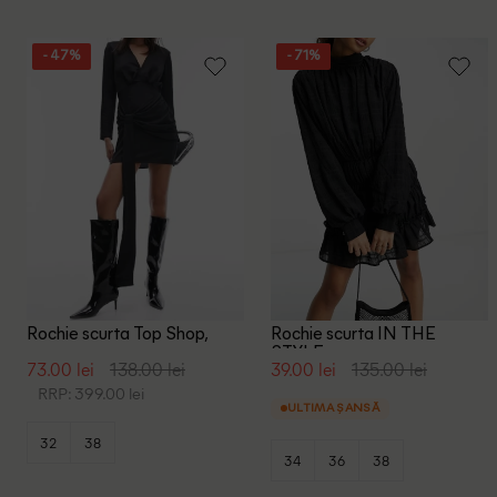
- 47%
- 71%
Rochie scurta Top Shop,
Rochie scurta IN THE
negru
STYLE, negru
73.00 lei
138.00 lei
39.00 lei
135.00 lei
RRP: 399.00 lei
ULTIMA ȘANSĂ
32
38
34
36
38