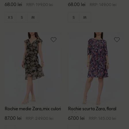
print
68.00 lei
68.00 lei
RRP: 199.00 lei
RRP: 149.00 lei
XS
S
M
S
M
Rochie medie Zara, mix culori
Rochie scurta Zara, floral
print
87.00 lei
67.00 lei
RRP: 249.00 lei
RRP: 145.00 lei