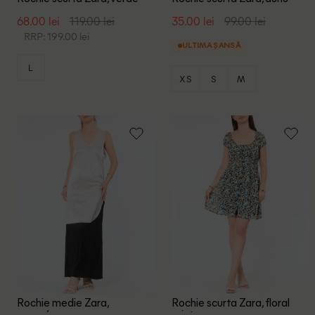
68.00 lei
119.00 lei
35.00 lei
99.00 lei
RRP: 199.00 lei
ULTIMA ȘANSĂ
L
XS
S
M
Rochie medie Zara,
Rochie scurta Zara, floral