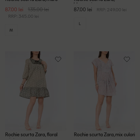
bleumarin
87.00 lei
135.00 lei
87.00 lei
RRP: 249.00 lei
RRP: 345.00 lei
L
M
Rochie scurta Zara, floral
Rochie scurta Zara, mix culori