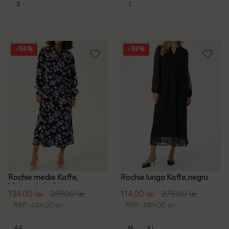
S
L
- 54%
- 59%
Rochie medie Kaffe,
Rochie lunga Kaffe, negru
bleumarin inchis
134.00 lei
289.00 lei
114.00 lei
275.00 lei
RRP: 449.00 lei
RRP: 489.00 lei
44
M
XL