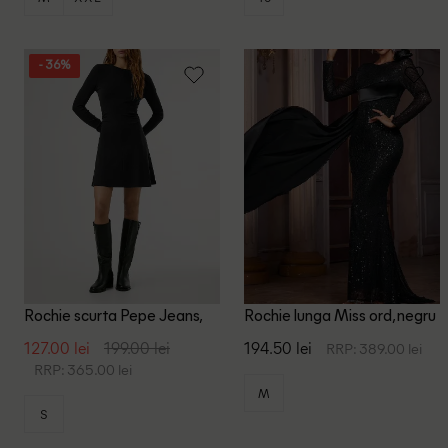
- 36%
Rochie scurta Pepe Jeans,
Rochie lunga Miss ord, negru
negru
127.00 lei
199.00 lei
194.50 lei
RRP: 389.00 lei
RRP: 365.00 lei
M
S