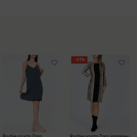
- 43%
Rochie scurta Zara,
Rochie scurta Zara, imprimeu