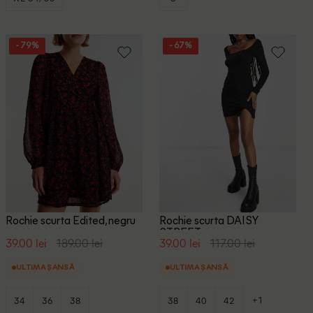
- 79%
- 67%
Rochie scurta Edited, negru
Rochie scurta DAISY
STREET, negru
39.00 lei
189.00 lei
39.00 lei
117.00 lei
ULTIMA ȘANSĂ
ULTIMA ȘANSĂ
+1
34
36
38
38
40
42