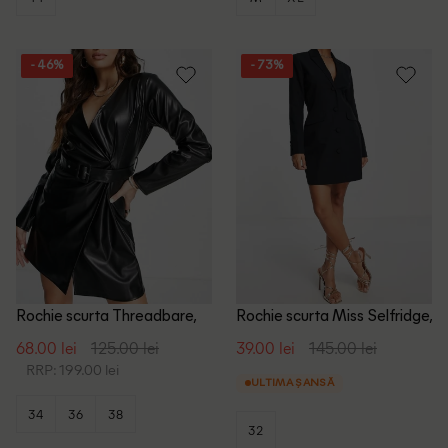
- 46%
- 73%
Rochie scurta Threadbare,
Rochie scurta Miss Selfridge,
negru
negru
68.00 lei
125.00 lei
39.00 lei
145.00 lei
RRP: 199.00 lei
ULTIMA ȘANSĂ
34
36
38
32