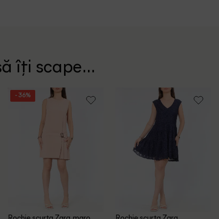
ă îți scape...
- 36%
Rochie scurta Zara, maro
Rochie scurta Zara,