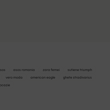
asos
asos romania
zara femei
sutiene triumph
vero moda
american eagle
ghete stradivarius
 ocazie