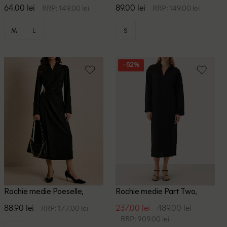
print
64.00 lei
89.00 lei
RRP: 149.00 lei
RRP: 149.00 lei
M
L
S
- 52%
Rochie medie Poeselle,
Rochie medie Part Two,
negru
negru
88.90 lei
237.00 lei
489.00 lei
RRP: 177.00 lei
RRP: 909.00 lei