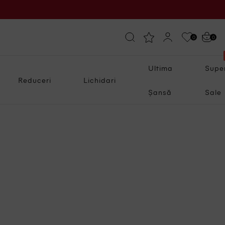
0
0
Ultima
Supe
Reduceri
Lichidari
Șansă
Sale