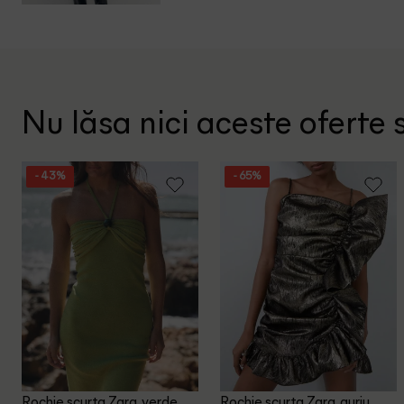
Nu lăsa nici aceste oferte s
- 43%
- 65%
Rochie scurta Zara, verde
Rochie scurta Zara, auriu