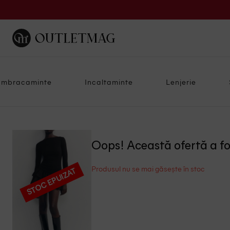
Imbracaminte
Incaltaminte
Lenjerie
Oops! Această ofertă a f
Produsul nu se mai găsește în stoc
STOC EPUIZAT