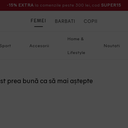
la comenzile peste 300 lei, cod
-15% EXTRA
SUPER15
BARBATI
COPII
FEMEI
Home &
Sport
Accesorii
Noutati
Lifestyle
ost prea bună ca să mai aștepte