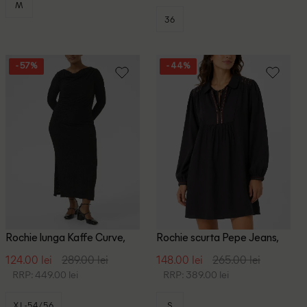
M
36
- 57%
- 44%
Rochie lunga Kaffe Curve,
Rochie scurta Pepe Jeans,
negru
negru
124.00 lei
289.00 lei
148.00 lei
265.00 lei
RRP: 449.00 lei
RRP: 389.00 lei
XL-54/56
S