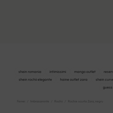
shein romania
intimissimi
mango outlet
reser
shein rochii elegante
haine outlet zara
shein curv
guess 
Femei
Imbracaminte
Rochii
Rochie scurta Zara, negru