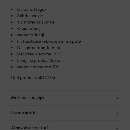
Culoare: Negru
Stil: de ocazie
Tip material: subtire
Croiala: lung
Maneca: lungi
Inchizatoare imbracaminte: spate
Design: cordon, fermoar
Decolteu: decolteu in v
Lungime produs: 125 cm
Marime masurata: 36
Cod produs:
cb514403
Material si ingrijire
Poliester: 100%
Livrare si retur
Spalare usoara la 30
Transport Gratuit pentru orice comanda cu o valoare mai
Nu folositi inalbitor
Ai nevoie de ajutor?
mare de 149.00 lei.