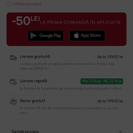
Ultimul produs
LEI
-50
LA PRIMA COMANDĂ ÎN APLICAȚIE
de la 149.00 lei
Livrare gratuită
Livrarea gratuită se aplica pentru comenzile cu totalul mai
mare de 149.00 lei
Livrare rapidă
Ma, 11 Aug - Mi, 12 Aug
In functie de localitatea de livrare timpul estimat poate fi diferit.
de la 199.00 lei
Retur gratuit
Ai termen 14 zile de la primirea comenzii sa probezi si sa faci
retur.
Detalii produs