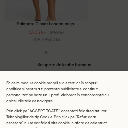
Salopeta Closet London, negru
63.05 lei
187.00 lei
RRP: 499.00 lei
38
Salopete de la alte branduri
- 47%
- 45%
Folosim module cookie proprii și ale terților în scopuri
analitice și pentru a-ți prezenta publicitate și conținut
personalizat pe baza unui profil elaborat în concordanță cu
obiceiurile tale de navigare.
Prin click pe "ACCEPT TOATE", acceptati folosirea tuturor
Tehnologiilor de tip Cookie. Prin click pe "Refuz, doar
necesare" nu se vor folosi alte cookie in afara de cele strict