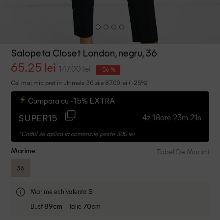
Salopeta Closet London, negru, 36
65.25 lei
147.00 lei
-56 %
Cel mai mic pret in ultimele 30 zile 87.00 lei ( -25%)
Cumpara cu -15% EXTRA
4z 18ore 23m 21s
SUPER15
*Codul se aplica la comenzile peste 300 lei
Tabel De Marimi
Marime:
36
Marime echivalenta
S
Bust
Talie
89cm
70cm