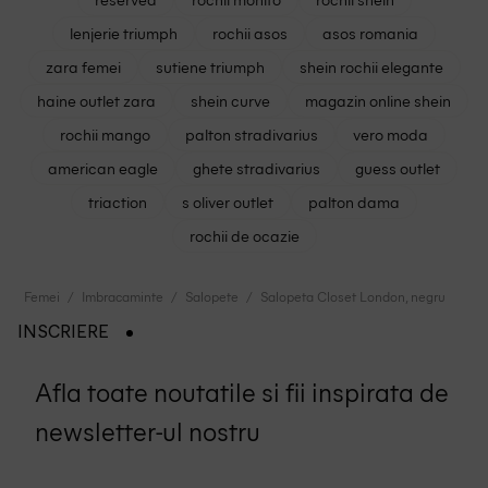
lenjerie triumph
rochii asos
asos romania
zara femei
sutiene triumph
shein rochii elegante
haine outlet zara
shein curve
magazin online shein
rochii mango
palton stradivarius
vero moda
american eagle
ghete stradivarius
guess outlet
triaction
s oliver outlet
palton dama
rochii de ocazie
Femei
Imbracaminte
Salopete
Salopeta Closet London, negru
INSCRIERE
Afla toate noutatile si fii inspirata de
newsletter-ul nostru