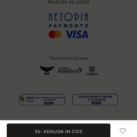
Metode de plata
Parteneri livrare
36-
ADAUGA IN COS
Toate drepturile rezervate © 2026 OutletMag