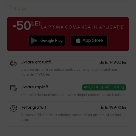
In stoc
LEI
-50
LA PRIMA COMANDĂ ÎN APLICAȚIE
de la 149.00 lei
Livrare gratuită
Livrarea gratuită se aplica pentru comenzile cu totalul mai
mare de 149.00 lei
Livrare rapidă
Ma, 11 Aug - Mi, 12 Aug
In functie de localitatea de livrare timpul estimat poate fi diferit.
de la 199.00 lei
Retur gratuit
Ai termen 14 zile de la primirea comenzii sa probezi si sa faci
retur.