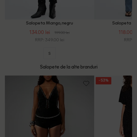
Salopeta Mango, negru
Salopeta Ma
134.00 lei
118.00 le
199.00 lei
RRP: 349.00 lei
RRP: 2
S
Salopete de la alte branduri
- 53%