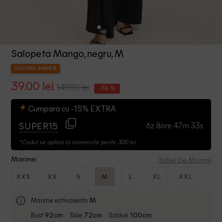
Salopeta Mango, negru, M
ULTIMA ȘANSĂ
39.00 lei
149.00 lei
-74 %
Cumpara cu -15% EXTRA
6z 8ore 47m 32s
SUPER15
*Codul se aplica la comenzile peste 300 lei
Tabel De Marimi
Marime:
XXS
XS
S
M
L
XL
XXL
Marime echivalenta
M
Bust
Talie
Solduri
92cm
72cm
100cm