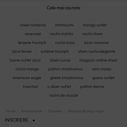
Cele mai cautate
shein romania
intimissimi
mango outlet
reserved
rochii mohito
rochii shein
lenjerie triumph
rochii asos
asos romania
zara femei
sutiene triumph
shein rochii elegante
haine outlet zara
shein curve
magazin online shein
rochii mango
palton stradivarius
vero moda
american eagle
ghete stradivarius
guess outlet
triaction
s oliver outlet
palton dama
rochii de ocazie
Femei
Imbracaminte
Salopete
Salopeta Mango, negru
INSCRIERE