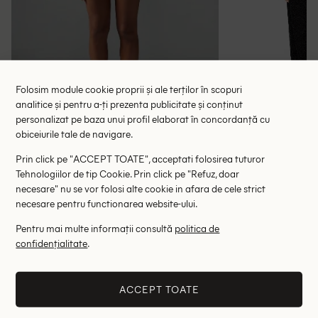
Folosim module cookie proprii și ale terților în scopuri
analitice și pentru a-ți prezenta publicitate și conținut
personalizat pe baza unui profil elaborat în concordanță cu
obiceiurile tale de navigare.
Salopeta Missguided, negru
Salopeta Sain
104.50 lei
137.00 le
Prin click pe "ACCEPT TOATE", acceptati folosirea tuturor
RRP: 209.00 lei
RRP: 5
Tehnologiilor de tip Cookie. Prin click pe "Refuz, doar
necesare" nu se vor folosi alte cookie in afara de cele strict
necesare pentru functionarea website-ului.
L
Pentru mai multe informații consultă
politica de
Altii au fost interesati de
confidențialitate
.
- 72%
- 65%
ACCEPT TOATE