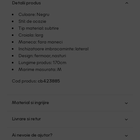
Detalii produs
Culoare: Negru
Stil: de ocazie
Tip material: subtire
Croiala: larg
Maneca: fara maneci
Inchizatoare imbracaminte: lateral
Design: fermoar, nasturi
Lungime produs: 170cm
Marime masurata: M
Cod produs:
cb423885
Material si ingrijire
Poliester: 100%
Livrare si retur
Spalare usoara la 30
Transport Gratuit pentru orice comanda cu o valoare mai
Nu folositi inalbitor
Ai nevoie de ajutor?
mare de 149.00 lei.
Nu uscati in uscator