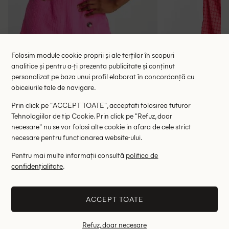
Folosim module cookie proprii și ale terților în scopuri
analitice și pentru a-ți prezenta publicitate și conținut
personalizat pe baza unui profil elaborat în concordanță cu
Salopeta ASOS, roz
Salopeta T
obiceiurile tale de navigare.
87.00 lei
78.
135.00 lei
Prin click pe "ACCEPT TOATE", acceptati folosirea tuturor
RRP: 299.00 lei
RRP: 1
Tehnologiilor de tip Cookie. Prin click pe "Refuz, doar
necesare" nu se vor folosi alte cookie in afara de cele strict
46
necesare pentru functionarea website-ului.
Altii au fost interesati de
Pentru mai multe informații consultă
politica de
confidențialitate
.
- 43%
- 73%
ACCEPT TOATE
Refuz, doar necesare