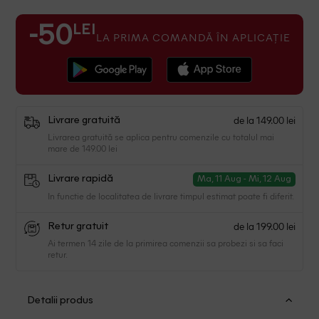
LEI
-50
LA PRIMA COMANDĂ ÎN APLICAȚIE
de la 149.00 lei
Livrare gratuită
Livrarea gratuită se aplica pentru comenzile cu totalul mai
mare de 149.00 lei
Livrare rapidă
Ma, 11 Aug - Mi, 12 Aug
In functie de localitatea de livrare timpul estimat poate fi diferit.
de la 199.00 lei
Retur gratuit
Ai termen 14 zile de la primirea comenzii sa probezi si sa faci
retur.
Detalii produs