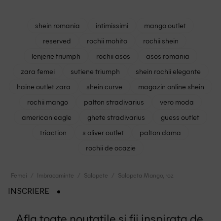
shein romania
intimissimi
mango outlet
reserved
rochii mohito
rochii shein
lenjerie triumph
rochii asos
asos romania
zara femei
sutiene triumph
shein rochii elegante
haine outlet zara
shein curve
magazin online shein
rochii mango
palton stradivarius
vero moda
american eagle
ghete stradivarius
guess outlet
triaction
s oliver outlet
palton dama
rochii de ocazie
Femei
Imbracaminte
Salopete
Salopeta Mango, roz
INSCRIERE
Afla toate noutatile si fii inspirata de