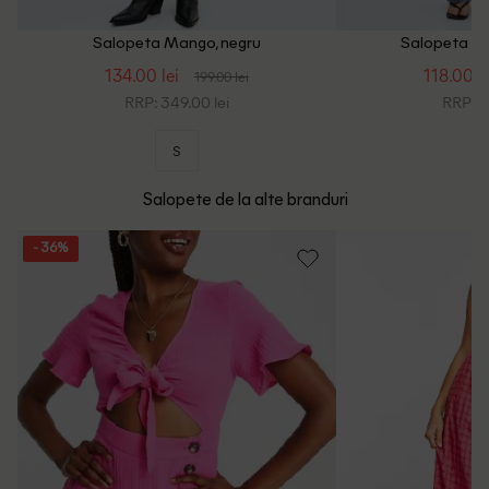
Salopeta Mango, negru
Salopeta Ma
134.00 lei
118.00 le
199.00 lei
RRP: 349.00 lei
RRP: 2
S
Salopete de la alte branduri
- 36%