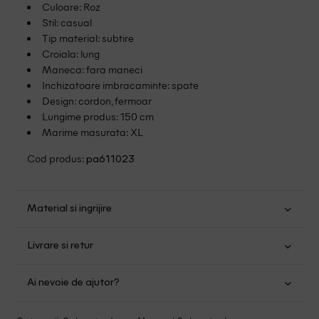
Culoare: Roz
Stil: casual
Tip material: subtire
Croiala: lung
Maneca: fara maneci
Inchizatoare imbracaminte: spate
Design: cordon, fermoar
Lungime produs: 150 cm
Marime masurata: XL
Cod produs:
pa611023
Material si ingrijire
Viscoza: 93%; Poliester: 7%
Livrare si retur
Spalare usoara la 30
Transport Gratuit pentru orice comanda cu o valoare mai
Nu folositi inalbitor
Ai nevoie de ajutor?
mare de 149.00 lei.
Nu uscati in uscator
Se pot calca
Suntem aici pentru a te ajuta:
Politica livrare