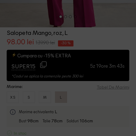
Salopeta Mango, roz, L
98.00 lei
139.90 lei
-30 %
Cumpara cu -15% EXTRA
5z 19ore 3m 43s
SUPER15
*Codul se aplica la comenzile peste 300 lei
Tabel De Marimi
Marime:
XS
S
M
L
Marime echivalenta
L
Bust
Talie
Solduri
98cm
78cm
106cm
In stoc