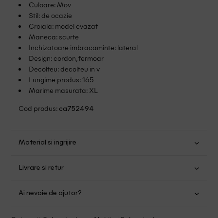
Culoare: Mov
Stil: de ocazie
Croiala: model evazat
Maneca: scurte
Inchizatoare imbracaminte: lateral
Design: cordon, fermoar
Decolteu: decolteu in v
Lungime produs: 165
Marime masurata: XL
Cod produs:
ca752494
Material si ingrijire
Poliester: 95%; Elastan: 5%
Livrare si retur
Spalare usoara la 30
Transport Gratuit pentru orice comanda cu o valoare mai
Nu folositi inalbitor
Ai nevoie de ajutor?
mare de 149.00 lei.
Nu uscati in uscator
Nu calcati
Suntem aici pentru a te ajuta:
Politica livrare