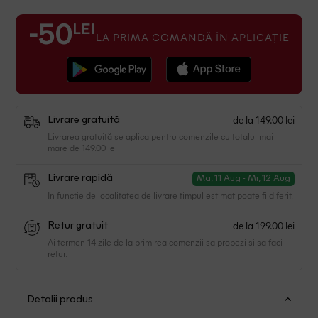
LEI
-50
LA PRIMA COMANDĂ ÎN APLICAȚIE
de la 149.00 lei
Livrare gratuită
Livrarea gratuită se aplica pentru comenzile cu totalul mai
mare de 149.00 lei
Livrare rapidă
Ma, 11 Aug - Mi, 12 Aug
In functie de localitatea de livrare timpul estimat poate fi diferit.
de la 199.00 lei
Retur gratuit
Ai termen 14 zile de la primirea comenzii sa probezi si sa faci
retur.
Detalii produs