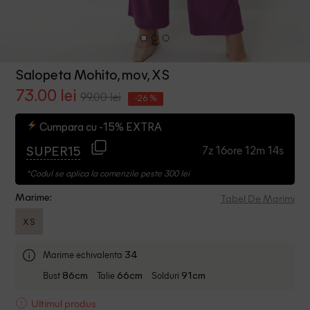
Salopeta Mohito, mov, XS
73.00 lei
99.00 lei
-26 %
Cumpara cu -15% EXTRA
7z 16ore 12m 14s
SUPER15
*Codul se aplica la comenzile peste 300 lei
Tabel De Marimi
Marime:
XS
Marime echivalenta
34
Bust
Talie
Solduri
86cm
66cm
91cm
Ultimul produs