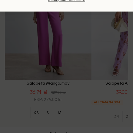
Salopeta Mango, mov
Salopeta Asos
36.74 lei
39.00 le
129.90 lei
RRP: 279.00 lei
ULTIMA ȘANSĂ
XS
S
M
34
36