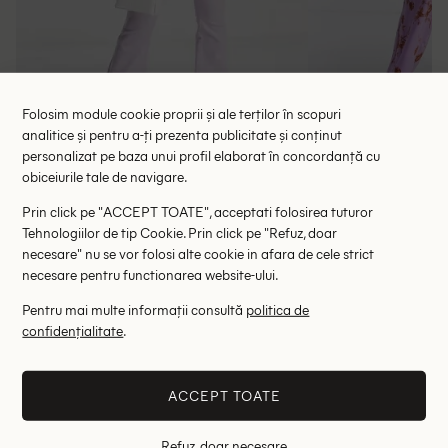
Folosim module cookie proprii și ale terților în scopuri
analitice și pentru a-ți prezenta publicitate și conținut
personalizat pe baza unui profil elaborat în concordanță cu
Salopeta ASOS, mov
Salopeta Asos
obiceiurile tale de navigare.
116.00 lei
39.00 le
189.00 lei
RRP: 349.00 lei
Prin click pe "ACCEPT TOATE", acceptati folosirea tuturor
ULTIMA ȘANSĂ
Tehnologiilor de tip Cookie. Prin click pe "Refuz, doar
44
necesare" nu se vor folosi alte cookie in afara de cele strict
34
36
necesare pentru functionarea website-ului.
Pentru mai multe informații consultă
politica de
Altii au fost interesati de
confidențialitate
.
- 72%
- 69%
ACCEPT TOATE
Refuz, doar necesare