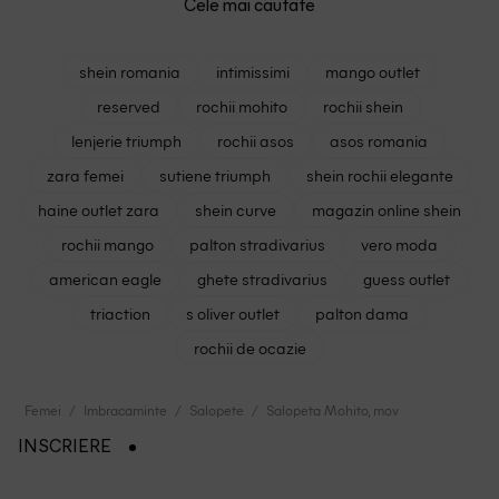
Cele mai cautate
shein romania
intimissimi
mango outlet
reserved
rochii mohito
rochii shein
lenjerie triumph
rochii asos
asos romania
zara femei
sutiene triumph
shein rochii elegante
haine outlet zara
shein curve
magazin online shein
rochii mango
palton stradivarius
vero moda
american eagle
ghete stradivarius
guess outlet
triaction
s oliver outlet
palton dama
rochii de ocazie
Femei
Imbracaminte
Salopete
Salopeta Mohito, mov
INSCRIERE