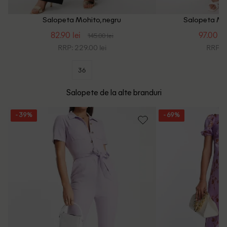
Salopeta Mohito, negru
Salopeta Moh
82.90 lei
97.00 le
145.00 lei
RRP: 229.00 lei
RRP: 1
36
Salopete de la alte branduri
- 39%
- 69%