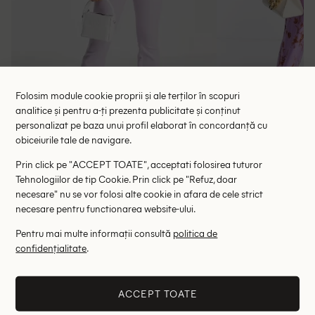
Folosim module cookie proprii și ale terților în scopuri
analitice și pentru a-ți prezenta publicitate și conținut
personalizat pe baza unui profil elaborat în concordanță cu
obiceiurile tale de navigare.
Salopeta ASOS, mov
Salopeta Asos
116.00 lei
39.00 le
189.00 lei
Prin click pe "ACCEPT TOATE", acceptati folosirea tuturor
RRP: 349.00 lei
Tehnologiilor de tip Cookie. Prin click pe "Refuz, doar
ULTIMA ȘANSĂ
necesare" nu se vor folosi alte cookie in afara de cele strict
44
necesare pentru functionarea website-ului.
34
36
Pentru mai multe informații consultă
politica de
confidențialitate
.
Altii au fost interesati de
- 72%
- 69%
ACCEPT TOATE