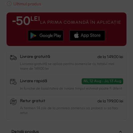
Ultimul produs
LEI
-50
LA PRIMA COMANDĂ ÎN APLICAȚIE
de la 149.00 lei
Livrare gratuită
Livrarea gratuită se aplica pentru comenzile cu totalul mai
mare de 149.00 lei
Livrare rapidă
Mi, 12 Aug - Jo, 13 Aug
In functie de localitatea de livrare timpul estimat poate fi diferit.
de la 199.00 lei
Retur gratuit
Ai termen 14 zile de la primirea comenzii sa probezi si sa faci
retur.
Detalii produs