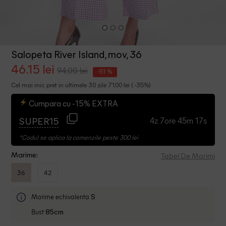
Salopeta River Island, mov, 36
46.15 lei
94.00 lei
-51 %
Cel mai mic pret in ultimele 30 zile 71.00 lei ( -35%)
Cumpara cu -15% EXTRA
4z 7ore 45m 17s
SUPER15
*Codul se aplica la comenzile peste 300 lei
Tabel De Marimi
Marime:
36
42
Marime echivalenta
S
Bust
85cm