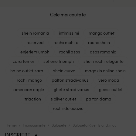
Cele mai cautate
shein romania
intimissimi
mango outlet
reserved
rochii mohito
rochii shein
lenjerie triumph
rochii asos
asos romania
zara femei
sutiene triumph
shein rochii elegante
haine outlet zara
shein curve
magazin online shein
rochii mango
palton stradivarius
vero moda
american eagle
ghete stradivarius
guess outlet
triaction
s oliver outlet
palton dama
rochii de ocazie
Femei
Imbracaminte
Salopete
Salopeta River Island, mov
INSCRIERE