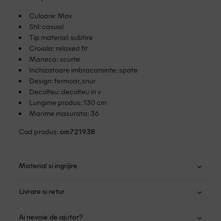
Culoare: Mov
Stil: casual
Tip material: subtire
Croiala: relaxed fit
Maneca: scurte
Inchizatoare imbracaminte: spate
Design: fermoar, snur
Decolteu: decolteu in v
Lungime produs: 130 cm
Marime masurata: 36
Cod produs:
om721938
Material si ingrijire
Bumbac: 100%
Livrare si retur
Spalare usoara la 40
Transport Gratuit pentru orice comanda cu o valoare mai
Nu folositi inalbitor
Ai nevoie de ajutor?
mare de 149.00 lei.