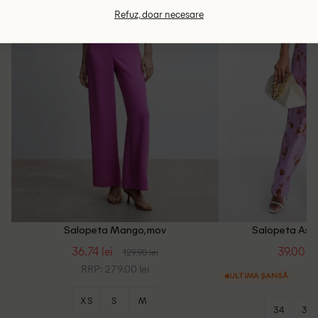
Refuz, doar necesare
Salopeta Mango, mov
Salopeta Asos
36.74 lei
39.00 le
129.90 lei
RRP: 279.00 lei
ULTIMA ȘANSĂ
XS
S
M
34
36