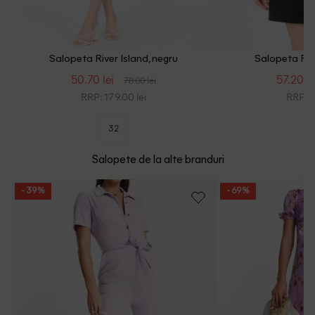
Salopeta River Island, negru
Salopeta Rive
50.70 lei
57.20 le
78.00 lei
RRP: 179.00 lei
RRP: 3
32
Salopete de la alte branduri
- 39%
- 69%