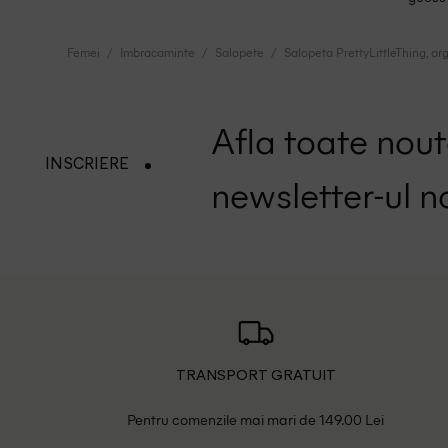
Femei
Imbracaminte
Salopete
Salopeta PrettyLittleThing, arg
Afla toate nouta
INSCRIERE
newsletter-ul n
TRANSPORT GRATUIT
Pentru comenzile mai mari de 149.00 Lei