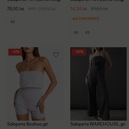
rosu
roz
78.00 lei
16.24 lei
89.00 lei
RRP: 209.00 lei
ULTIMA ȘANSĂ
42
40
42
- 61%
- 50%
Salopeta Boohoo, gri
Salopeta WAREHOUSE, gri