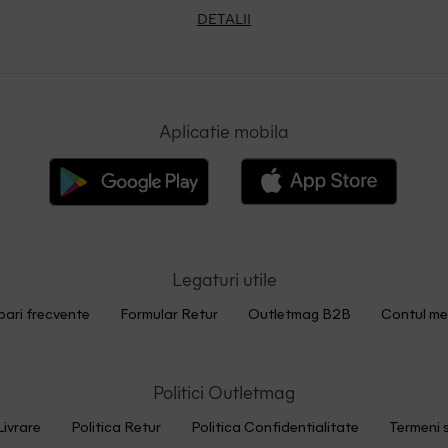
DETALII
Aplicatie mobila
Legaturi utile
bari frecvente
Formular Retur
Outletmag B2B
Contul me
Politici Outletmag
Livrare
Politica Retur
Politica Confidentialitate
Termeni s