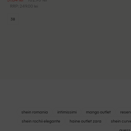
RRP: 249.00 lei
38
shein romania
intimissimi
mango outlet
reser
shein rochii elegante
haine outlet zara
shein curv
guess 