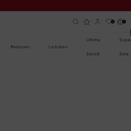
0
0
Ultima
Supe
Reduceri
Lichidari
Șansă
Sale