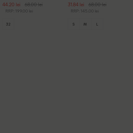
44.20 lei
68.00 lei
31.84 lei
68.00 lei
RRP: 199.00 lei
RRP: 145.00 lei
32
S
M
L