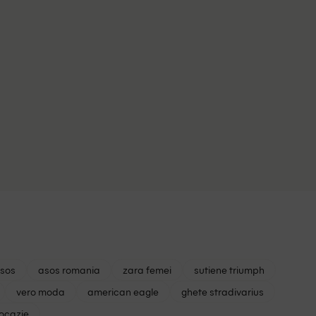
asos
asos romania
zara femei
sutiene triumph
vero moda
american eagle
ghete stradivarius
 ocazie