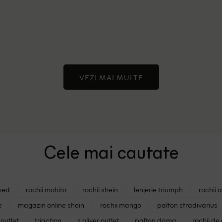
VEZI MAI MULTE
Cele mai cautate
ved
rochii mohito
rochii shein
lenjerie triumph
rochii 
e
magazin online shein
rochii mango
palton stradivarius
outlet
triaction
s oliver outlet
palton dama
rochii de