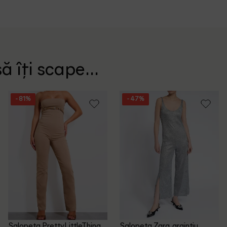
ă îți scape...
- 81%
- 47%
Salopeta PrettyLittleThing,
Salopeta Zara, argintiu