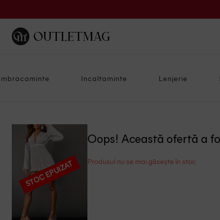
Imbracaminte
Incaltaminte
Lenjerie
Oops! Această ofertă a f
Produsul nu se mai găsește în stoc
STOC EPUIZAT