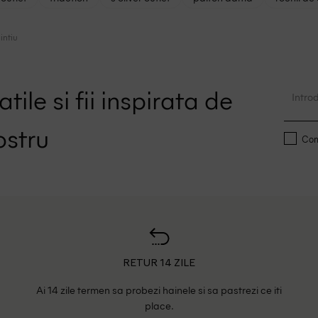
intiu
tile si fii inspirata de
ostru
Conf
RETUR 14 ZILE
Ai 14 zile termen sa probezi hainele si sa pastrezi ce iti
place.