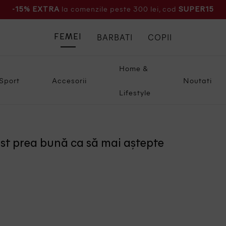
la comenzile peste 300 lei, cod
-15% EXTRA
SUPER15
BARBATI
COPII
FEMEI
Home &
Sport
Accesorii
Noutati
Lifestyle
ost prea bună ca să mai aștepte