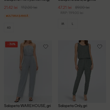
maro
21.42 lei
112.00 lei
47.21 lei
89.00 lei
RRP: 199.00 lei
ULTIMA ȘANSĂ
M
L
40
- 36%
Salopeta WAREHOUSE, gri
Salopeta Only, gri