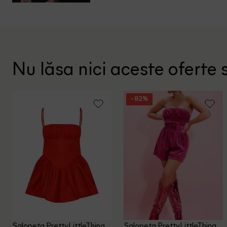
Nu lăsa nici aceste oferte s
- 82%
Salopeta PrettyLittleThing,
Salopeta PrettyLittleThing,