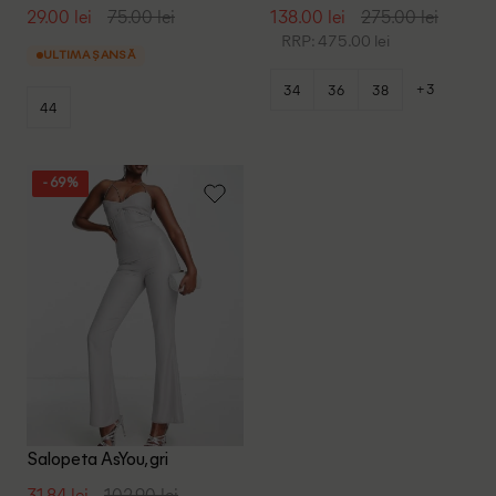
29.00 lei
75.00 lei
138.00 lei
275.00 lei
RRP: 475.00 lei
ULTIMA ȘANSĂ
+3
34
36
38
44
- 69%
Salopeta AsYou, gri
31.84 lei
102.90 lei