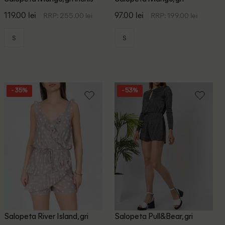
119.00 lei
97.00 lei
RRP: 255.00 lei
RRP: 199.00 lei
S
S
- 35%
- 53%
Salopeta River Island, gri
Salopeta Pull&Bear, gri