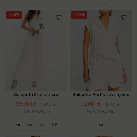
- 58%
- 42%
Salopeta Starlet, ecru
Salopeta Pretty Lavish, ecru
197.00 lei
72.00 lei
469.00 lei
125.00 lei
RRP: 939.00 lei
RRP: 189.00 lei
+2
34
36
38
34