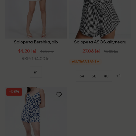
Salopeta Bershka, alb
Salopeta ASOS, alb/negru
44.20 lei
27.06 lei
68.00 lei
98.00 lei
RRP: 134.00 lei
ULTIMA ȘANSĂ
M
+1
34
38
40
- 58%