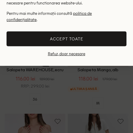
necesare pentru functionarea website-ului.
Pentru mai multe informații consultă
politica de
confidențialitate
.
ACCEPT TOATE
Refuz, doar necesare
Salopeta WAREHOUSE, ecru
Salopeta Mango, alb
116.00 lei
118.00 lei
189.00 lei
179.00 lei
RRP: 299.00 lei
ULTIMA ȘANSĂ
36
M