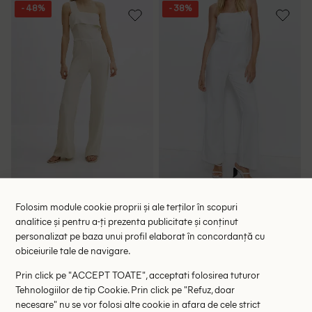
- 48%
- 38%
Salopeta Mango, ecru
Salopeta WAREHOUSE, alb
Folosim module cookie proprii și ale terților în scopuri
128.00 lei
145.00 lei
245.00 lei
234.00 lei
analitice și pentru a-ți prezenta publicitate și conținut
RRP: 399.00 lei
RRP: 399.00 lei
personalizat pe baza unui profil elaborat în concordanță cu
obiceiurile tale de navigare.
L
36
42
Prin click pe "ACCEPT TOATE", acceptati folosirea tuturor
Tehnologiilor de tip Cookie. Prin click pe "Refuz, doar
- 39%
- 34%
necesare" nu se vor folosi alte cookie in afara de cele strict