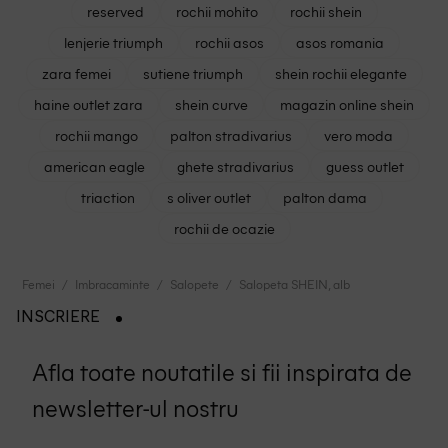
reserved
rochii mohito
rochii shein
lenjerie triumph
rochii asos
asos romania
zara femei
sutiene triumph
shein rochii elegante
haine outlet zara
shein curve
magazin online shein
rochii mango
palton stradivarius
vero moda
american eagle
ghete stradivarius
guess outlet
triaction
s oliver outlet
palton dama
rochii de ocazie
Femei
Imbracaminte
Salopete
Salopeta SHEIN, alb
INSCRIERE
Afla toate noutatile si fii inspirata de
newsletter-ul nostru