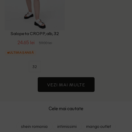
Salopeta CROPP, alb, 32
24.65 lei
59.00 lei
ULTIMA ȘANSĂ
32
VEZI MAI MULTE
Cele mai cautate
shein romania
intimissimi
mango outlet