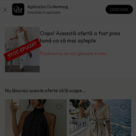
Aplicația Outletmag
DESCHIDE
0
0
Deschide în aplicație
Oops! Această ofertă a fost prea
bună ca să mai aștepte
STOC EPUIZAT
Produsul nu se mai găsește în stoc
Nu lăsa nici aceste oferte să îți scape...