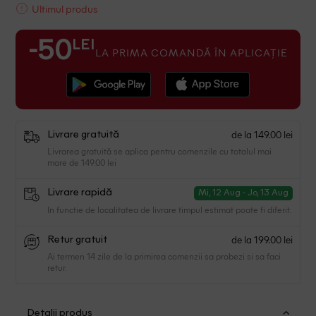
Ultimul produs
LEI
-50
LA PRIMA COMANDĂ ÎN APLICAȚIE
de la 149.00 lei
Livrare gratuită
Livrarea gratuită se aplica pentru comenzile cu totalul mai
mare de 149.00 lei
Livrare rapidă
Mi, 12 Aug - Jo, 13 Aug
In functie de localitatea de livrare timpul estimat poate fi diferit.
de la 199.00 lei
Retur gratuit
Ai termen 14 zile de la primirea comenzii sa probezi si sa faci
retur.
Detalii produs