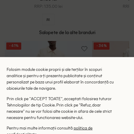
RRP: 135.00 lei
RRP: 9
M
Salopete de la alte branduri
- 41%
- 34%
Folosim module cookie proprii și ale terților în scopuri
analitice și pentru a-ți prezenta publicitate și conținut
personalizat pe baza unui profil elaborat în concordanță cu
obiceiurile tale de navigare.
Prin click pe "ACCEPT TOATE", acceptati folosirea tuturor
Tehnologiilor de tip Cookie. Prin click pe "Refuz, doar
necesare" nu se vor folosi alte cookie in afara de cele strict
necesare pentru functionarea website-ului.
Pentru mai multe informații consultă
politica de
confidențialitate
.