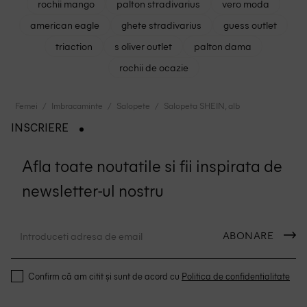
rochii mango
palton stradivarius
vero moda
american eagle
ghete stradivarius
guess outlet
triaction
s oliver outlet
palton dama
rochii de ocazie
Femei
Imbracaminte
Salopete
Salopeta SHEIN, alb
INSCRIERE
Afla toate noutatile si fii inspirata de
newsletter-ul nostru
ABONARE
Confirm că am citit și sunt de acord cu
Politica de confidentialitate