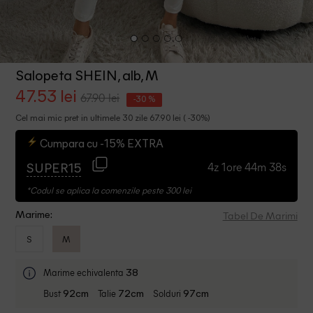
Salopeta SHEIN, alb, M
47.53 lei
67.90 lei
-30 %
Cel mai mic pret in ultimele 30 zile 67.90 lei ( -30%)
Cumpara cu -15% EXTRA
4z 1ore 44m 38s
SUPER15
*Codul se aplica la comenzile peste 300 lei
Tabel De Marimi
Marime:
S
M
Marime echivalenta
38
Bust
Talie
Solduri
92cm
72cm
97cm