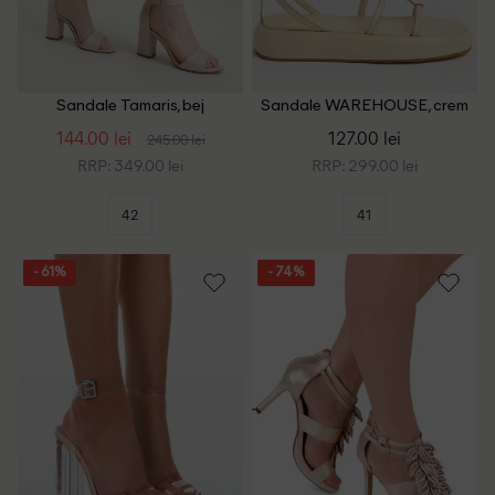
Sandale Tamaris, bej
Sandale WAREHOUSE, crem
144.00 lei
127.00 lei
245.00 lei
RRP: 349.00 lei
RRP: 299.00 lei
42
41
- 61%
- 74%