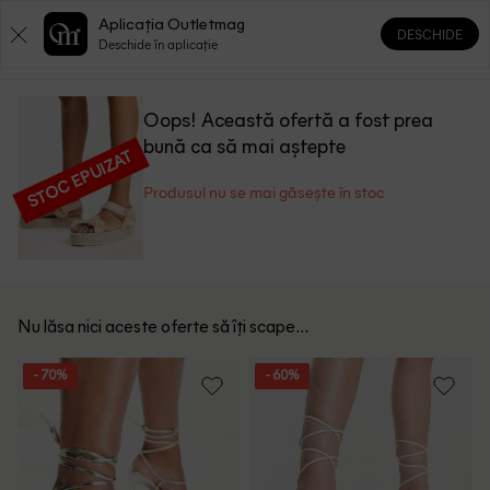
Aplicația Outletmag
DESCHIDE
0
0
Deschide în aplicație
Oops! Această ofertă a fost prea
bună ca să mai aștepte
STOC EPUIZAT
Produsul nu se mai găsește în stoc
Nu lăsa nici aceste oferte să îți scape...
- 70%
- 60%