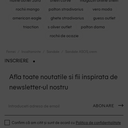
haine outlet zara
shein curve
magazin online shein
rochii mango
palton stradivarius
vero moda
american eagle
ghete stradivarius
guess outlet
triaction
s oliver outlet
palton dama
rochii de ocazie
Femei
Incaltaminte
Sandale
Sandale ASOS, crem
INSCRIERE
Afla toate noutatile si fii inspirata de
newsletter-ul nostru
ABONARE
Confirm că am citit și sunt de acord cu
Politica de confidentialitate