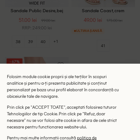
Sandale Public Desire, bej
Sandale Coast, crem
51.00 lei
49.00 lei
99.00 lei
175.00 lei
RRP: 249.00 lei
ULTIMA ȘANSĂ
+1
38
39
40
41
- 67%
Folosim module cookie proprii și ale terților în scopuri
analitice și pentru a-ți prezenta publicitate și conținut
personalizat pe baza unui profil elaborat în concordanță cu
obiceiurile tale de navigare.
Prin click pe "ACCEPT TOATE", acceptati folosirea tuturor
Tehnologiilor de tip Cookie. Prin click pe "Refuz, doar
necesare" nu se vor folosi alte cookie in afara de cele strict
necesare pentru functionarea website-ului.
Pentru mai multe informații consultă
politica de