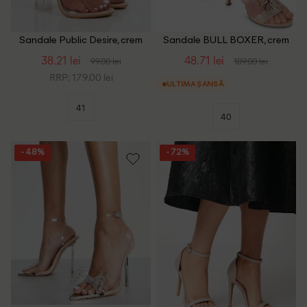
Sandale Public Desire, crem
Sandale BULL BOXER, crem
38.21 lei
48.71 lei
99.00 lei
189.00 lei
RRP: 179.00 lei
ULTIMA ȘANSĂ
41
40
- 48%
- 72%