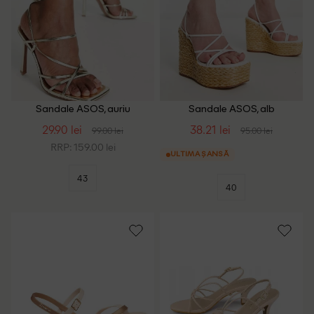
Sandale ASOS, auriu
Sandale ASOS, alb
29.90 lei
38.21 lei
99.00 lei
95.00 lei
RRP: 159.00 lei
ULTIMA ȘANSĂ
43
40