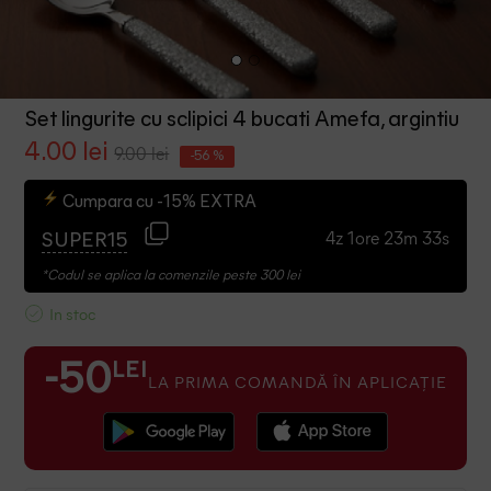
Set lingurite cu sclipici 4 bucati Amefa, argintiu
4.00 lei
9.00 lei
-56 %
Cumpara cu -15% EXTRA
4z 1ore 23m 33s
SUPER15
*Codul se aplica la comenzile peste 300 lei
In stoc
LEI
-50
LA PRIMA COMANDĂ ÎN APLICAȚIE