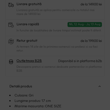
de la 149.00 lei
Livrare gratuită
Livrarea gratuită se aplica pentru comenzile cu totalul mai
mare de 149.00 lei
Livrare rapidă
Mi, 12 Aug - Jo, 13 Aug
In functie de localitatea de livrare timpul estimat poate fi diferit.
de la 199.00 lei
Retur gratuit
Ai termen 14 zile de la primirea comenzii sa probezi si sa faci
retur.
Disponibil si in platforma b2b
Outletmag B2B
Descopera preturi si comenzi dedicate partenerilor in platforma
B2B.
Detalii produs
Culoare: Gri
Lungime produs: 17 cm
Marime masurata: ONE SIZE