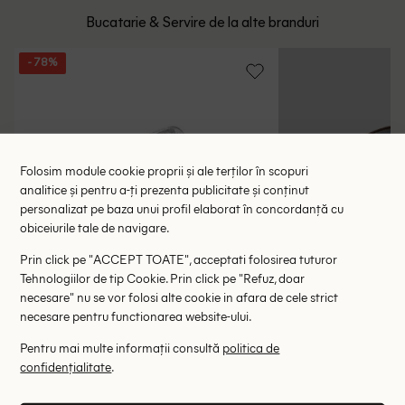
Bucatarie & Servire de la alte branduri
- 78%
Folosim module cookie proprii și ale terților în scopuri
analitice și pentru a-ți prezenta publicitate și conținut
personalizat pe baza unui profil elaborat în concordanță cu
obiceiurile tale de navigare.
Prin click pe "ACCEPT TOATE", acceptati folosirea tuturor
Tehnologiilor de tip Cookie. Prin click pe "Refuz, doar
necesare" nu se vor folosi alte cookie in afara de cele strict
necesare pentru functionarea website-ului.
Pentru mai multe informații consultă
politica de
confidențialitate
.
Tavi de copt din aluminiu 3 bucati BBQ
Farfurie 21.