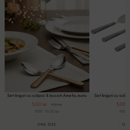
Set linguri cu sclipici 4 bucati Amefa, auriu
Set linguri cu sclip
5.00 lei
5.00 le
9.00 lei
RRP: 19.00 lei
RRP: 1
ONE SIZE
ONE