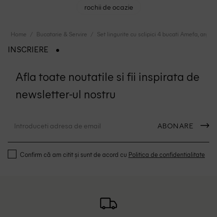
rochii de ocazie
Home
Bucatarie & Servire
Set lingurite cu sclipici 4 bucati Amefa, argint
INSCRIERE
Afla toate noutatile si fii inspirata de
newsletter-ul nostru
ABONARE
Confirm că am citit și sunt de acord cu
Politica de confidentialitate