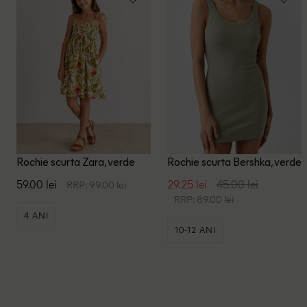
Rochie scurta Zara, verde
Rochie scurta Bershka, verde
59.00 lei
29.25 lei
45.00 lei
RRP: 99.00 lei
RRP: 89.00 lei
4 ANI
10-12 ANI