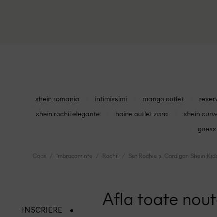
shein romania
intimissimi
mango outlet
reser
shein rochii elegante
haine outlet zara
shein curv
guess 
Copii
Imbracaminte
Rochii
Set Rochie si Cardigan Shein Kid
Afla toate nouta
INSCRIERE