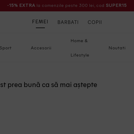
la comenzile peste 300 lei, cod
-15% EXTRA
SUPER15
BARBATI
COPII
FEMEI
Home &
Sport
Accesorii
Noutati
Lifestyle
ost prea bună ca să mai aștepte