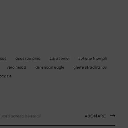
asos
asos romania
zara femei
sutiene triumph
vero moda
american eagle
ghete stradivarius
 ocazie
ABONARE