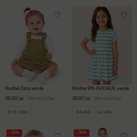
Rochie Zara, verde
Rochie 9th AVENUE, verde
48.00 lei
39.00 lei
RRP: 89.00 lei
RRP: 49.00 lei
9-12 LUNI
3-4 ANI
5-6 ANI
7-8 ANI
- 35%
- 35%