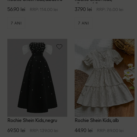
albastru/alb
56.90 lei
37.90 lei
RRP: 114.00 lei
RRP: 76.00 lei
7 ANI
7 ANI
Rochie Shein Kids, negru
Rochie Shein Kids, alb
69.50 lei
44.90 lei
RRP: 139.00 lei
RRP: 89.00 lei