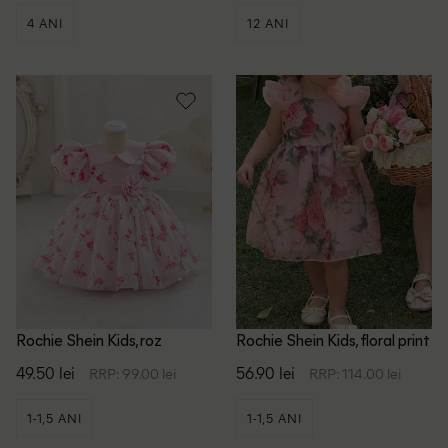
4 ANI
12 ANI
Rochie Shein Kids, roz
Rochie Shein Kids, floral print
49.50 lei
56.90 lei
RRP: 99.00 lei
RRP: 114.00 lei
1-1,5 ANI
1-1,5 ANI