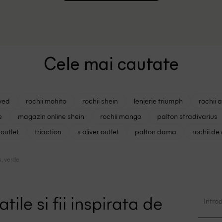
Cele mai cautate
ved
rochii mohito
rochii shein
lenjerie triumph
rochii 
e
magazin online shein
rochii mango
palton stradivarius
outlet
triaction
s oliver outlet
palton dama
rochii de
s, verde
tile si fii inspirata de