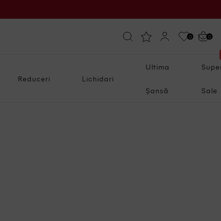
0
0
Ultima
Supe
Reduceri
Lichidari
Șansă
Sale