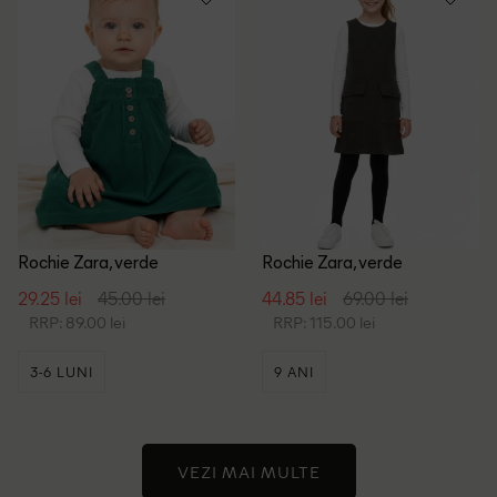
Rochie Zara, verde
Rochie Zara, verde
29.25 lei
45.00 lei
44.85 lei
69.00 lei
RRP: 89.00 lei
RRP: 115.00 lei
3-6 LUNI
9 ANI
VEZI MAI MULTE