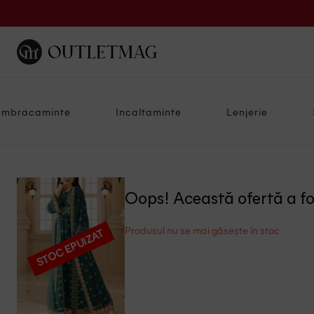
Imbracaminte
Incaltaminte
Lenjerie
Oops! Această ofertă a f
Produsul nu se mai găsește în stoc
STOC EPUIZAT