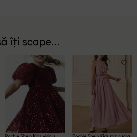
ă îți scape...
Rochie Shein Kids, visiniu
Rochie Shein Kids, roz pudra