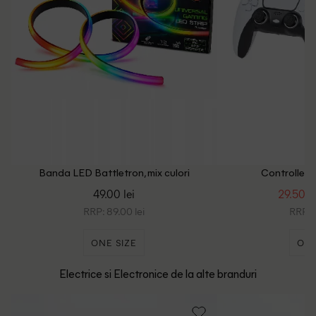
Banda LED Battletron, mix culori
Controller B
49.00 lei
29.50 le
RRP: 89.00 lei
RRP: 9
ONE SIZE
ONE
Electrice si Electronice de la alte branduri