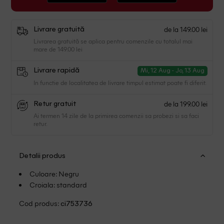
de la 149.00 lei
Livrare gratuită
Livrarea gratuită se aplica pentru comenzile cu totalul mai
mare de 149.00 lei
Livrare rapidă
Mi, 12 Aug - Jo, 13 Aug
In functie de localitatea de livrare timpul estimat poate fi diferit.
de la 199.00 lei
Retur gratuit
Ai termen 14 zile de la primirea comenzii sa probezi si sa faci
retur.
Detalii produs
Culoare: Negru
Croiala: standard
Cod produs:
ci753736