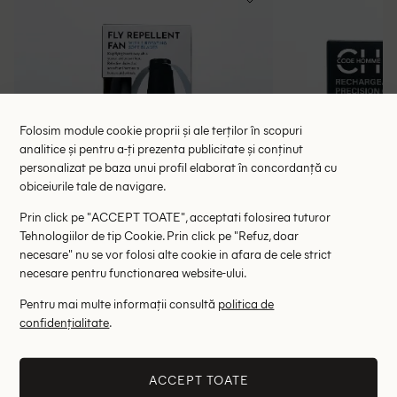
Folosim module cookie proprii și ale terților în scopuri
analitice și pentru a-ți prezenta publicitate și conținut
personalizat pe baza unui profil elaborat în concordanță cu
obiceiurile tale de navigare.
Prin click pe "ACCEPT TOATE", acceptati folosirea tuturor
Tehnologiilor de tip Cookie. Prin click pe "Refuz, doar
necesare" nu se vor folosi alte cookie in afara de cele strict
necesare pentru functionarea website-ului.
Pentru mai multe informații consultă
politica de
Capcană de țânțari Nor-Tec, negru
Masina de tuns 
confidențialitate
.
24.00 lei
69.
RRP: 39.00 lei
RRP: 9
ACCEPT TOATE