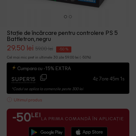
Stație de încărcare pentru controlere PS 5
Battletron, negru
29.50 lei
59.00 lei
-50 %
Cel mai mic pret in ultimele 30 zile 59.00 lei ( -50%)
Cumpara cu -15% EXTRA
4z 7ore 45m 1s
SUPER15
*Codul se aplica la comenzile peste 300 lei
Ultimul produs
LEI
-50
LA PRIMA COMANDĂ ÎN APLICAȚIE