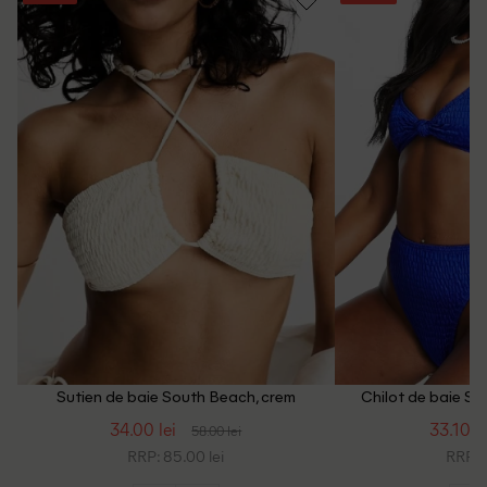
Sutien de baie South Beach, crem
Chilot de baie So
34.00 lei
33.10 le
58.00 lei
RRP: 85.00 lei
RRP: 9