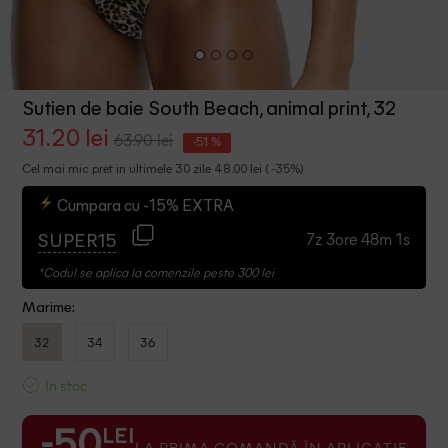
Sutien de baie South Beach, animal print, 32
31.20 lei
63.90 lei
-51 %
Cel mai mic pret in ultimele 30 zile 48.00 lei ( -35%)
Cumpara cu -15% EXTRA
7z 3ore 48m 1s
SUPER15
*Codul se aplica la comenzile peste 300 lei
Marime:
32
34
36
In stoc
LEI
-50
LA PRIMA COMANDĂ ÎN APLICAȚIE