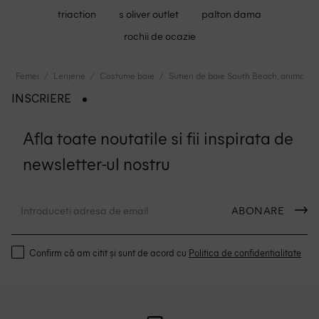
triaction
s oliver outlet
palton dama
rochii de ocazie
Femei
Lenjerie
Costume baie
Sutien de baie South Beach, animal pr
INSCRIERE
Afla toate noutatile si fii inspirata de
newsletter-ul nostru
ABONARE
Confirm că am citit și sunt de acord cu
Politica de confidentialitate