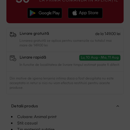
de la 149.00 lei
Livrare gratuită
Livrarea gratuită se aplica pentru comenzile cu totalul mai
mare de 149.00 lei
Livrare rapidă
Lu, 10 Aug - Ma, 11 Aug
In functie de localitatea de livrare timpul estimat poate fi diferit.
Din motive de igiena lenjeria intima daca a fost desigilata nu este
acceptata in retur si nici nu vom efectua restituiri pentru aceste
produse.
Detalii produs
Culoare: Animal print
Stil: casual
Tip material: subtire