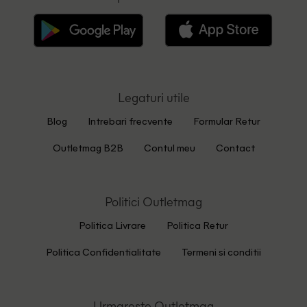
Legaturi utile
Blog
Intrebari frecvente
Formular Retur
Outletmag B2B
Contul meu
Contact
Politici Outletmag
Politica Livrare
Politica Retur
Politica Confidentialitate
Termeni si conditii
Urmareste Outletmag