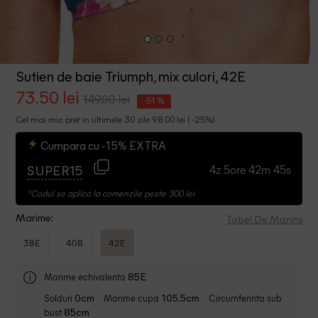
Sutien de baie Triumph, mix culori, 42E
73.50 lei
149.00 lei
-51 %
Cel mai mic pret in ultimele 30 zile 98.00 lei ( -25%)
Cumpara cu -15% EXTRA
4z 5ore 42m 44s
SUPER15
*Codul se aplica la comenzile peste 300 lei
Tabel De Marimi
Marime:
38E
40B
42E
Marime echivalenta
85E
Solduri
Marime cupa
Circumferinta sub
0cm
105.5cm
bust
85cm