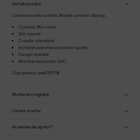
Detalii produs
Contine burete subtire. Model summer allure p.
Culoare: Mix culori
Stil: casual
Croiala: standard
Inchizatoare imbracaminte: spate
Design: bretele
Marime masurata: 44C
Cod produs:
om610718
Material si ingrijire
Poliamida: 77%; Elastan: 23%
Livrare si retur
Spalare manuala
Transport Gratuit pentru orice comanda cu o valoare mai
Nu folositi inalbitor
Ai nevoie de ajutor?
mare de 149.00 lei.
Nu uscati in uscator
Nu calcati
Suntem aici pentru a te ajuta:
Politica livrare