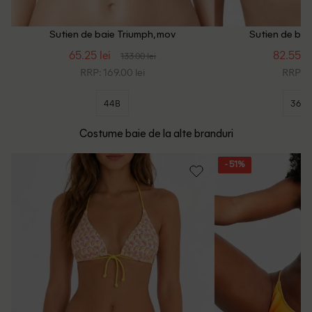
Sutien de baie Triumph, mov
Sutien de bai
65.25 lei
82.55 le
133.00 lei
RRP: 169.00 lei
RRP: 2
44B
36C
Costume baie de la alte branduri
- 51%