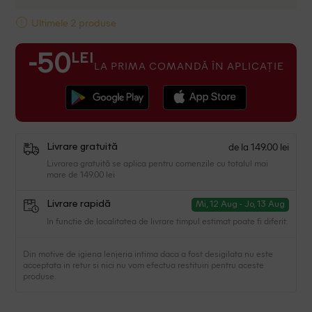
Ultimele 2 produse
LEI
-50
LA PRIMA COMANDĂ ÎN APLICAȚIE
de la 149.00 lei
Livrare gratuită
Livrarea gratuită se aplica pentru comenzile cu totalul mai
mare de 149.00 lei
Livrare rapidă
Mi, 12 Aug - Jo, 13 Aug
In functie de localitatea de livrare timpul estimat poate fi diferit.
Din motive de igiena lenjeria intima daca a fost desigilata nu este
acceptata in retur si nici nu vom efectua restituiri pentru aceste
produse.