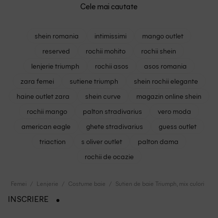
Cele mai cautate
shein romania
intimissimi
mango outlet
reserved
rochii mohito
rochii shein
lenjerie triumph
rochii asos
asos romania
zara femei
sutiene triumph
shein rochii elegante
haine outlet zara
shein curve
magazin online shein
rochii mango
palton stradivarius
vero moda
american eagle
ghete stradivarius
guess outlet
triaction
s oliver outlet
palton dama
rochii de ocazie
Femei
Lenjerie
Costume baie
Sutien de baie Triumph, mix culori
INSCRIERE