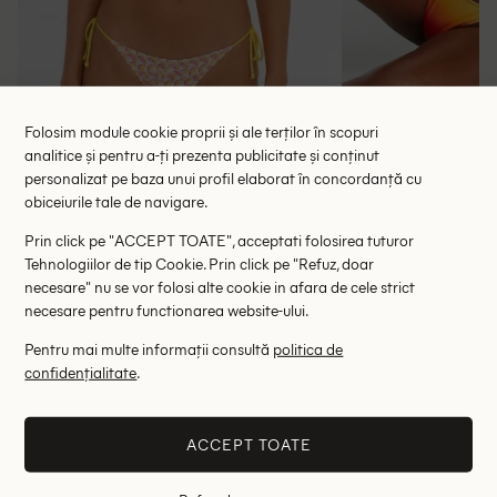
Folosim module cookie proprii și ale terților în scopuri
analitice și pentru a-ți prezenta publicitate și conținut
personalizat pe baza unui profil elaborat în concordanță cu
Sutien de baie Bershka, mix culori
Chilot de baie Ca
obiceiurile tale de navigare.
29.00 lei
23.80 le
RRP: 49.00 lei
Prin click pe "ACCEPT TOATE", acceptati folosirea tuturor
ULTIMA ȘANSĂ
Tehnologiilor de tip Cookie. Prin click pe "Refuz, doar
necesare" nu se vor folosi alte cookie in afara de cele strict
L
necesare pentru functionarea website-ului.
Pentru mai multe informații consultă
politica de
Altii au fost interesati de
confidențialitate
.
- 87%
- 71%
ACCEPT TOATE