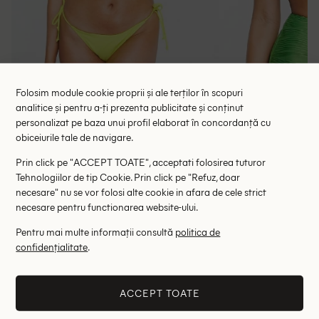
Folosim module cookie proprii și ale terților în scopuri
analitice și pentru a-ți prezenta publicitate și conținut
personalizat pe baza unui profil elaborat în concordanță cu
Sutien de baie Brave Soul, verde
Chilot de baie Pla
obiceiurile tale de navigare.
19.10 lei
19.59 le
39.00 lei
Prin click pe "ACCEPT TOATE", acceptati folosirea tuturor
RRP: 99.00 lei
Tehnologiilor de tip Cookie. Prin click pe "Refuz, doar
ULTIMA ȘANSĂ
necesare" nu se vor folosi alte cookie in afara de cele strict
M
L
necesare pentru functionarea website-ului.
34
Pentru mai multe informații consultă
politica de
Altii au fost interesati de
confidențialitate
.
- 84%
- 66%
ACCEPT TOATE