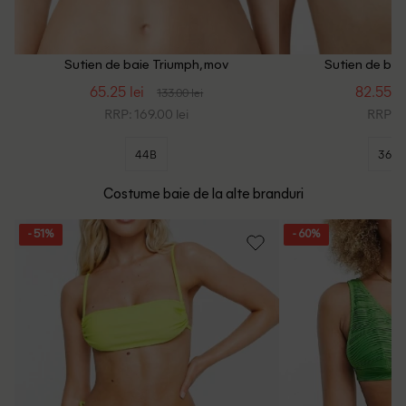
Sutien de baie Triumph, mov
Sutien de bai
65.25 lei
82.55 le
133.00 lei
RRP: 169.00 lei
RRP: 2
44B
36C
Costume baie de la alte branduri
- 51%
- 60%