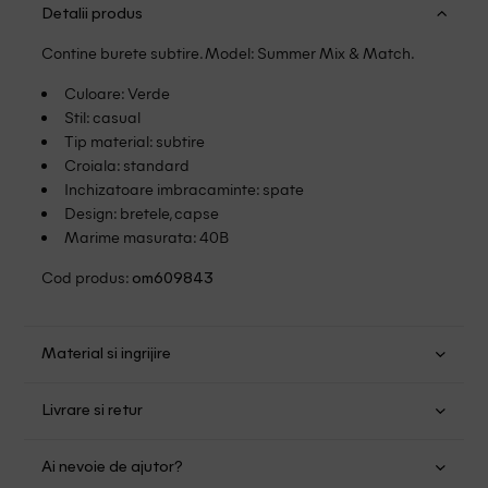
Detalii produs
Contine burete subtire. Model: Summer Mix & Match.
Culoare: Verde
Stil: casual
Tip material: subtire
Croiala: standard
Inchizatoare imbracaminte: spate
Design: bretele, capse
Marime masurata: 40B
Cod produs:
om609843
Material si ingrijire
Poliamida: 80%; Elastan: 20%
Livrare si retur
Spalare manuala
Transport Gratuit pentru orice comanda cu o valoare mai
Nu folositi inalbitor
Ai nevoie de ajutor?
mare de 149.00 lei.
Nu uscati in uscator