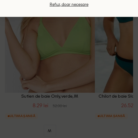
Refuz, doar necesare
Sutien de baie Only, verde, M
Chilot de baie Slog
8.29 lei
26.52 le
52.00 lei
ULTIMA ȘANSĂ
ULTIMA ȘANSĂ
M