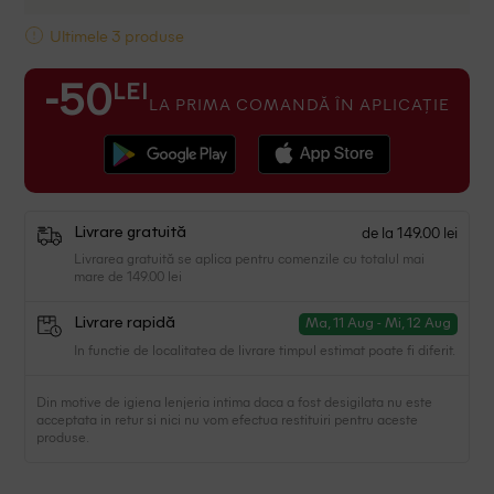
Ultimele 3 produse
LEI
-50
LA PRIMA COMANDĂ ÎN APLICAȚIE
de la 149.00 lei
Livrare gratuită
Livrarea gratuită se aplica pentru comenzile cu totalul mai
mare de 149.00 lei
Livrare rapidă
Ma, 11 Aug - Mi, 12 Aug
In functie de localitatea de livrare timpul estimat poate fi diferit.
Din motive de igiena lenjeria intima daca a fost desigilata nu este
acceptata in retur si nici nu vom efectua restituiri pentru aceste
produse.