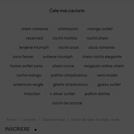
Cele mai cautate
shein romania
intimissimi
mango outlet
reserved
rochii mohito
rochii shein
lenjerie triumph
rochii asos
asos romania
zara femei
sutiene triumph
shein rochii elegante
haine outlet zara
shein curve
magazin online shein
rochii mango
palton stradivarius
vero moda
american eagle
ghete stradivarius
guess outlet
triaction
s oliver outlet
palton dama
rochii de ocazie
Femei
Lenjerie
Costume baie
Sutien de baie Triumph, verde
INSCRIERE