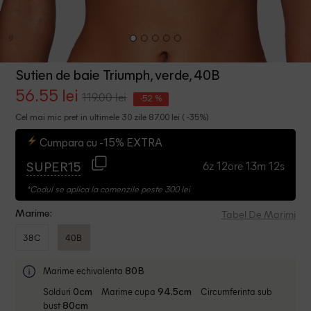
Sutien de baie Triumph, verde, 40B
56.55 lei
119.00 lei
-52 %
Cel mai mic pret in ultimele 30 zile 87.00 lei ( -35%)
Cumpara cu -15% EXTRA
6z 12ore 13m 12s
SUPER15
*Codul se aplica la comenzile peste 300 lei
Tabel De Marimi
Marime:
38C
40B
Marime echivalenta
80B
Solduri
Marime cupa
Circumferinta sub
0cm
94.5cm
bust
80cm