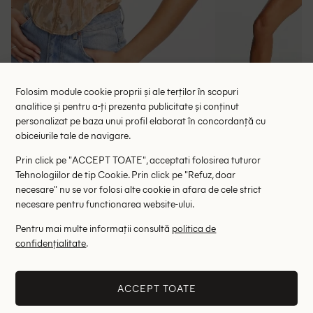
Folosim module cookie proprii și ale terților în scopuri
analitice și pentru a-ți prezenta publicitate și conținut
personalizat pe baza unui profil elaborat în concordanță cu
Top FASHIONKILLA, animal print
Top AsYou,
obiceiurile tale de navigare.
37.00 lei
38.35 le
97.00 lei
Prin click pe "ACCEPT TOATE", acceptati folosirea tuturor
RRP: 189.00 lei
RRP: 1
Tehnologiilor de tip Cookie. Prin click pe "Refuz, doar
necesare" nu se vor folosi alte cookie in afara de cele strict
+3
32
34
36
32
34
necesare pentru functionarea website-ului.
Pentru mai multe informații consultă
politica de
Altii au fost interesati de
confidențialitate
.
- 62%
- 58%
ACCEPT TOATE