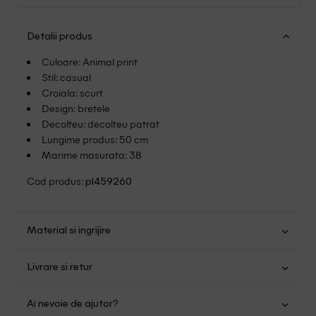
Detalii produs
Culoare: Animal print
Stil: casual
Croiala: scurt
Design: bretele
Decolteu: decolteu patrat
Lungime produs: 50 cm
Marime masurata: 38
Cod produs:
pl459260
Material si ingrijire
Poliester: 96%; Elastan: 4%
Livrare si retur
Spalare usoara la 40
Transport Gratuit pentru orice comanda cu o valoare mai
Nu folositi inalbitor
Ai nevoie de ajutor?
mare de 149.00 lei.
Nu uscati in uscator