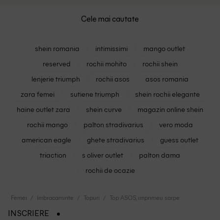
Cele mai cautate
shein romania
intimissimi
mango outlet
reserved
rochii mohito
rochii shein
lenjerie triumph
rochii asos
asos romania
zara femei
sutiene triumph
shein rochii elegante
haine outlet zara
shein curve
magazin online shein
rochii mango
palton stradivarius
vero moda
american eagle
ghete stradivarius
guess outlet
triaction
s oliver outlet
palton dama
rochii de ocazie
Femei
Imbracaminte
Topuri
Top ASOS, imprimeu sarpe
INSCRIERE