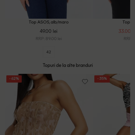
Top ASOS, alb/maro
Top A
49.00 lei
33.00 le
RRP: 89.00 lei
RRP: 8
42
Topuri de la alte branduri
- 62%
- 35%