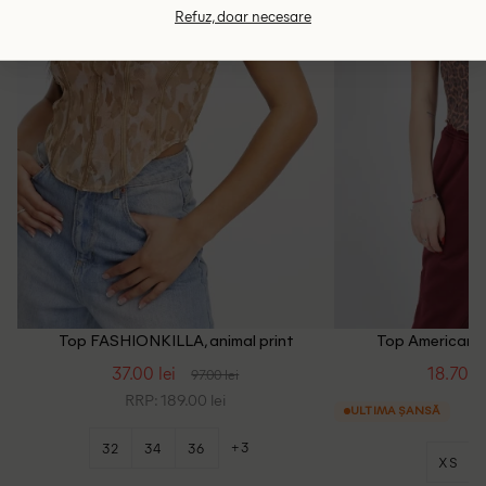
Refuz, doar necesare
Top FASHIONKILLA, animal print
Top American Ea
37.00 lei
18.70 le
97.00 lei
RRP: 189.00 lei
ULTIMA ȘANSĂ
+3
32
34
36
XS