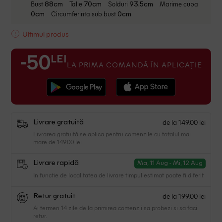
Bust
Talie
Solduri
Marime cupa
88cm
70cm
93.5cm
Circumferinta sub bust
0cm
0cm
Ultimul produs
LEI
-50
LA PRIMA COMANDĂ ÎN APLICAȚIE
de la 149.00 lei
Livrare gratuită
Livrarea gratuită se aplica pentru comenzile cu totalul mai
mare de 149.00 lei
Livrare rapidă
Ma, 11 Aug - Mi, 12 Aug
In functie de localitatea de livrare timpul estimat poate fi diferit.
de la 199.00 lei
Retur gratuit
Ai termen 14 zile de la primirea comenzii sa probezi si sa faci
retur.