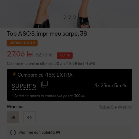
Top ASOS, imprimeu sarpe, 38
ULTIMA ȘANSĂ
27.06 lei
62.90 lei
-57 %
Cel mai mic pret in ultimele 30 zile 48.98 lei ( -45%)
Cumpara cu -15% EXTRA
4z 23ore 5m 3s
SUPER15
*Codul se aplica la comenzile peste 300 lei
Tabel De Marimi
Marime:
38
46
Marime echivalenta
M