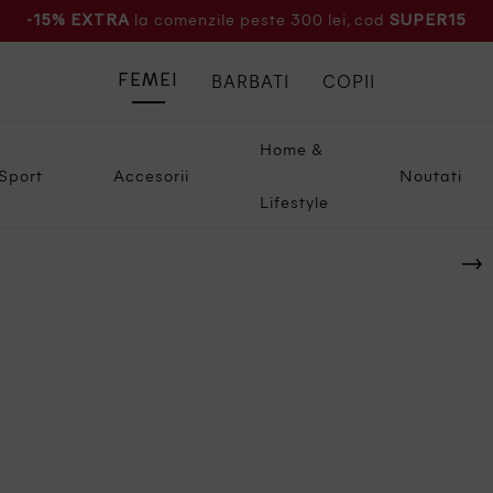
la comenzile peste 300 lei, cod
-15% EXTRA
SUPER15
BARBATI
COPII
FEMEI
Home &
Sport
Accesorii
Noutati
Lifestyle