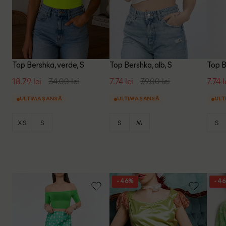
Top Bershka, verde, S
Top Bershka, alb, S
Top B
18.79 lei
34.00 lei
7.74 lei
39.00 lei
7.74 l
ULTIMA ȘANSĂ
ULTIMA ȘANSĂ
ULT
XS
S
S
M
S
- 46%
- 4