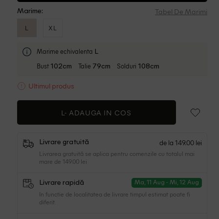
Tabel De Marimi
Marime:
L
XL
Marime echivalenta
L
Bust
Talie
Solduri
102cm
79cm
108cm
Ultimul produs
L-
ADAUGA IN COS
de la 149.00 lei
Livrare gratuită
Livrarea gratuită se aplica pentru comenzile cu totalul mai
mare de 149.00 lei
Livrare rapidă
Ma, 11 Aug - Mi, 12 Aug
In functie de localitatea de livrare timpul estimat poate fi
diferit.