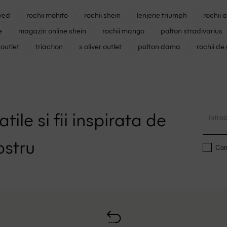
ved
rochii mohito
rochii shein
lenjerie triumph
rochii 
e
magazin online shein
rochii mango
palton stradivarius
outlet
triaction
s oliver outlet
palton dama
rochii de
tile si fii inspirata de
ostru
Conf