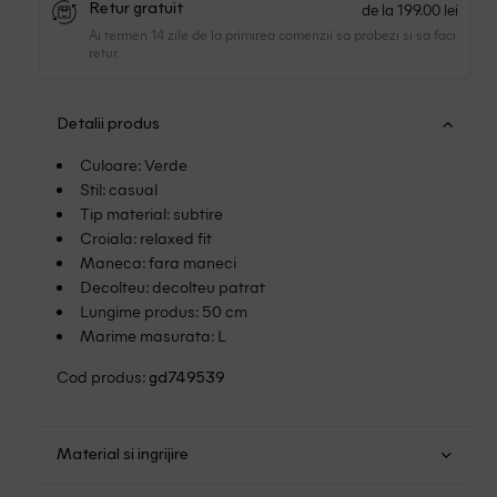
de la 199.00 lei
Retur gratuit
Ai termen 14 zile de la primirea comenzii sa probezi si sa faci
retur.
Detalii produs
Culoare: Verde
Stil: casual
Tip material: subtire
Croiala: relaxed fit
Maneca: fara maneci
Decolteu: decolteu patrat
Lungime produs: 50 cm
Marime masurata: L
Cod produs:
gd749539
Material si ingrijire
Bumbac: 95%; Elastan: 5%