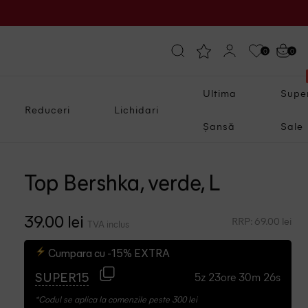
0
0
Ultima
Supe
Reduceri
Lichidari
Șansă
Sale
Top Bershka, verde, L
RRP: 69.00 lei
39.00 lei
TVA inclus
Cumpara cu -15% EXTRA
5z 23ore 30m 25s
SUPER15
*Codul se aplica la comenzile peste 300 lei