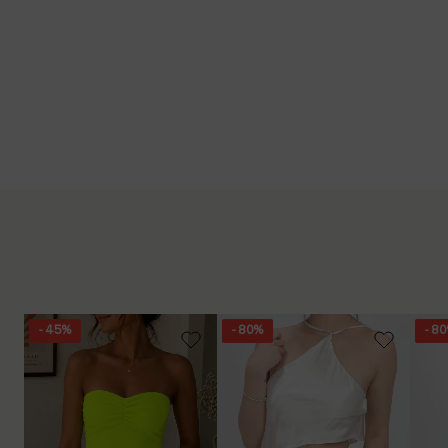
- 45%
- 80%
- 8