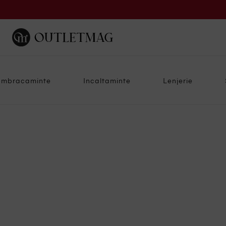
Imbracaminte
Incaltaminte
Lenjerie