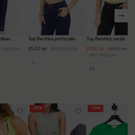
galben
Top Bershka, portocaliu
Top Bershka, verde
45.00 lei
29.00 lei
45.00 lei
: 88.00 lei
RRP: 85.00 lei
RRP: 59.00 lei
L
XS
- 57%
- 39%