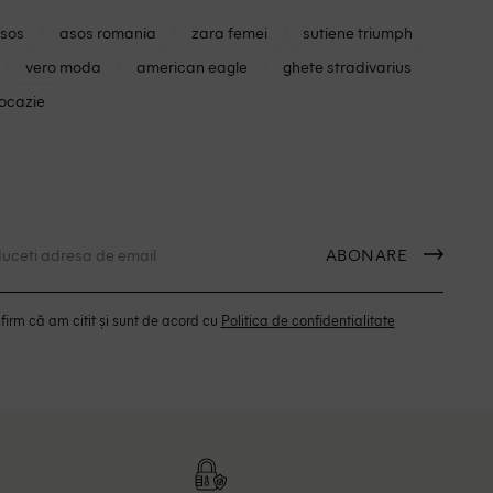
asos
asos romania
zara femei
sutiene triumph
vero moda
american eagle
ghete stradivarius
 ocazie
ABONARE
irm că am citit și sunt de acord cu
Politica de confidentialitate