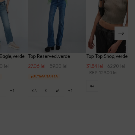
Eagle, verde
Top Reserved, verde
Top Top Shop, verde
0 lei
27.06 lei
59.00 lei
31.84 lei
62.90 lei
RRP: 129.00 lei
ULTIMA ȘANSĂ
44
+1
+1
L
XS
S
M