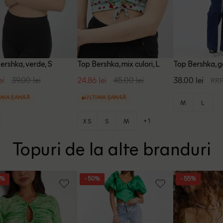
ershka, verde, S
Top Bershka, mix culori, L
Top Bershka, 
ei
39.00 lei
24.86 lei
45.00 lei
38.00 lei
RRP
IMA ȘANSĂ
ULTIMA ȘANSĂ
M
L
+1
XS
S
M
Topuri de la alte branduri
6%
- 50%
- 55%