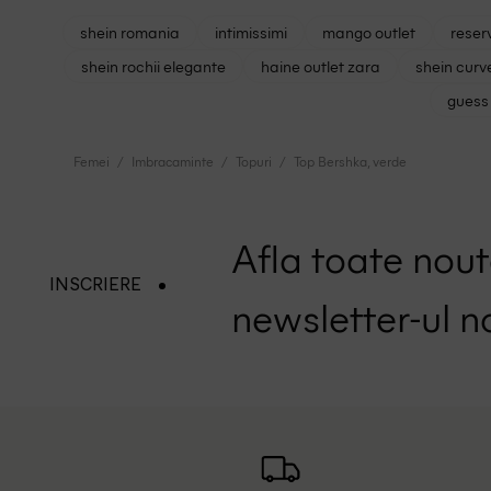
shein romania
intimissimi
mango outlet
reser
shein rochii elegante
haine outlet zara
shein curv
guess 
Femei
Imbracaminte
Topuri
Top Bershka, verde
Afla toate nouta
INSCRIERE
newsletter-ul n