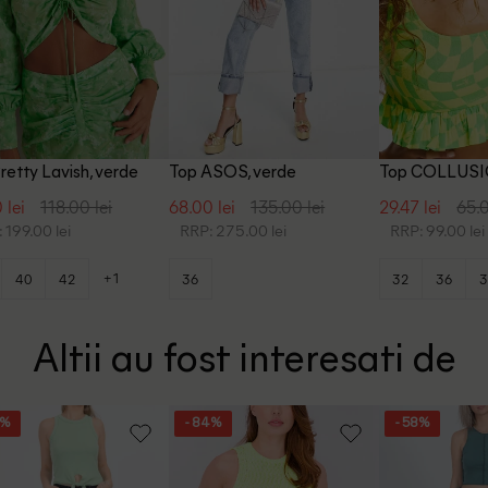
retty Lavish, verde
Top ASOS, verde
Top COLLUSI
 lei
118.00 lei
68.00 lei
135.00 lei
29.47 lei
65.0
 199.00 lei
RRP: 275.00 lei
RRP: 99.00 lei
+1
40
42
36
32
36
3
Altii au fost interesati de
6%
- 84%
- 58%