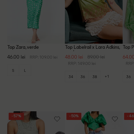
Top Zara, verde
Top Labelrail x Lara Adkins,
Top P
verde
46.00 lei
48.00 lei
89.00 lei
64.00
RRP: 109.00 lei
RRP: 149.00 lei
RRP:
S
L
+1
34
36
38
36
- 57%
- 50%
- 4