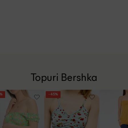
Topuri Bershka
0%
- 45%