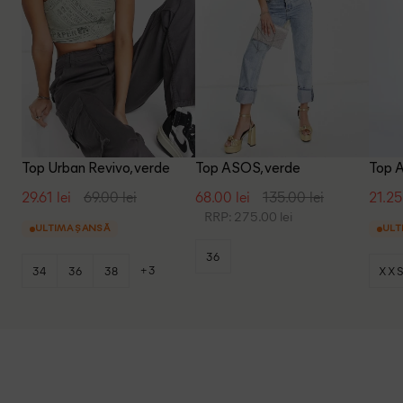
Top Urban Revivo, verde
Top ASOS, verde
Top A
29.61 lei
69.00 lei
68.00 lei
135.00 lei
21.25
RRP: 275.00 lei
ULTIMA ȘANSĂ
ULT
36
+3
34
36
38
XX