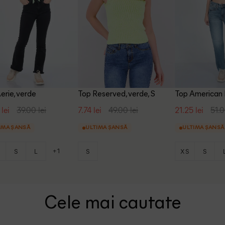
erie, verde
Top Reserved, verde, S
Top American 
 lei
39.00 lei
7.74 lei
49.00 lei
21.25 lei
51.0
IMA ȘANSĂ
ULTIMA ȘANSĂ
ULTIMA ȘANSĂ
+1
S
S
L
S
XS
S
Cele mai cautate