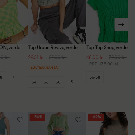
ON, verde
Top Urban Revivo, verde
Top Top Shop, verde
0 lei
29.61 lei
69.00 lei
48.00 lei
79.00 lei
RRP: 135.00 lei
ULTIMA ȘANSĂ
+1
8
36-38
+3
34
36
38
- 54%
- 49%