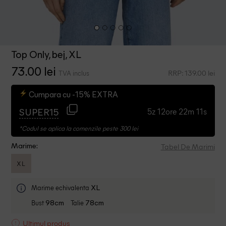
Top Only, bej, XL
73.00 lei
RRP: 139.00 lei
TVA inclus
Cumpara cu -15% EXTRA
5z 12ore 22m 10s
SUPER15
*Codul se aplica la comenzile peste 300 lei
Tabel De Marimi
Marime:
XL
Marime echivalenta
XL
Bust
Talie
98cm
78cm
Ultimul produs