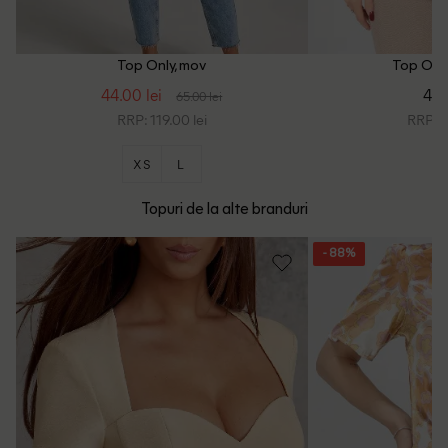
Top Only, mov
Top Only,
44.00 lei
48.
65.00 lei
RRP: 119.00 lei
RRP: 1
XS
L
Topuri de la alte branduri
- 88%