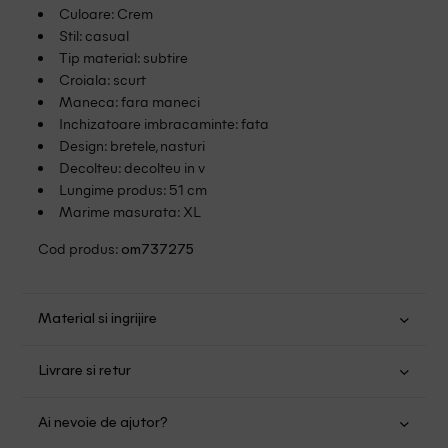
Culoare: Crem
Stil: casual
Tip material: subtire
Croiala: scurt
Maneca: fara maneci
Inchizatoare imbracaminte: fata
Design: bretele, nasturi
Decolteu: decolteu in v
Lungime produs: 51 cm
Marime masurata: XL
Cod produs:
om737275
Material si ingrijire
Bumbac: 70%; Poliester: 30%
Livrare si retur
Spalare usoara la 30
Transport Gratuit pentru orice comanda cu o valoare mai
Nu folositi inalbitor
Ai nevoie de ajutor?
mare de 149.00 lei.
Nu uscati in uscator