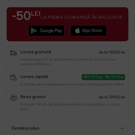
LEI
-50
LA PRIMA COMANDĂ ÎN APLICAȚIE
de la 149.00 lei
Livrare gratuită
Livrarea gratuită se aplica pentru comenzile cu totalul mai
mare de 149.00 lei
Livrare rapidă
Ma, 11 Aug - Mi, 12 Aug
In functie de localitatea de livrare timpul estimat poate fi diferit.
de la 199.00 lei
Retur gratuit
Ai termen 14 zile de la primirea comenzii sa probezi si sa faci
retur.
Detalii produs