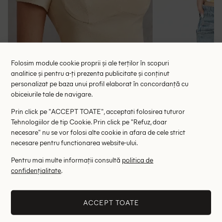
Folosim module cookie proprii și ale terților în scopuri
analitice și pentru a-ți prezenta publicitate și conținut
personalizat pe baza unui profil elaborat în concordanță cu
Top L Amorae, crem
Top Vila
obiceiurile tale de navigare.
44.50 lei
7.74 lei
Prin click pe "ACCEPT TOATE", acceptati folosirea tuturor
RRP: 89.00 lei
Tehnologiilor de tip Cookie. Prin click pe "Refuz, doar
ULTIMA ȘANSĂ
necesare" nu se vor folosi alte cookie in afara de cele strict
L
necesare pentru functionarea website-ului.
38
40
Pentru mai multe informații consultă
politica de
Altii au fost interesati de
confidențialitate
.
- 74%
- 63%
ACCEPT TOATE