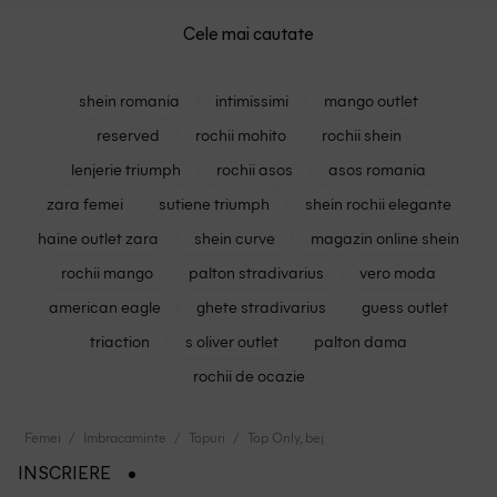
Cele mai cautate
shein romania
intimissimi
mango outlet
reserved
rochii mohito
rochii shein
lenjerie triumph
rochii asos
asos romania
zara femei
sutiene triumph
shein rochii elegante
haine outlet zara
shein curve
magazin online shein
rochii mango
palton stradivarius
vero moda
american eagle
ghete stradivarius
guess outlet
triaction
s oliver outlet
palton dama
rochii de ocazie
Femei
Imbracaminte
Topuri
Top Only, bej
INSCRIERE