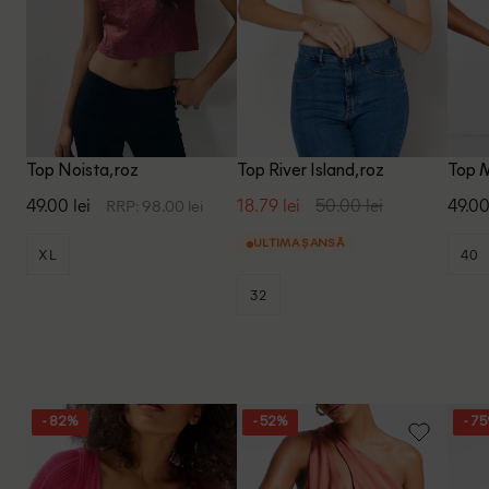
Top Noista, roz
Top River Island, roz
Top M
49.00 lei
18.79 lei
50.00 lei
49.00
RRP: 98.00 lei
ULTIMA ȘANSĂ
XL
40
32
- 82%
- 52%
- 7