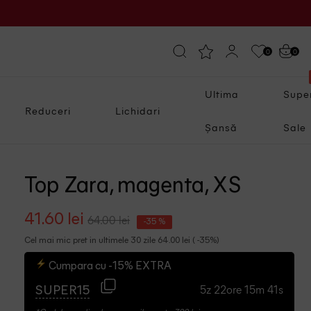
0
0
Ultima
Supe
Reduceri
Lichidari
Șansă
Sale
Top Zara, magenta, XS
41.60 lei
64.00 lei
-35 %
Cel mai mic pret in ultimele 30 zile 64.00 lei ( -35%)
Cumpara cu -15% EXTRA
5z 22ore 15m 40s
SUPER15