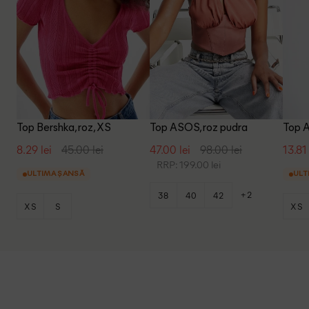
Top Bershka, roz, XS
Top ASOS, roz pudra
Top A
8.29 lei
45.00 lei
47.00 lei
98.00 lei
13.81 
RRP: 199.00 lei
ULTIMA ȘANSĂ
ULT
+2
38
40
42
XS
S
XS