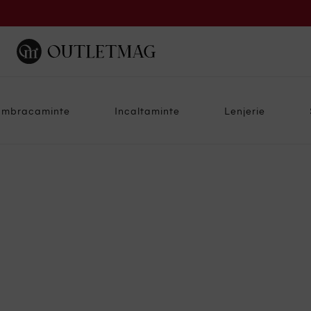
Imbracaminte
Incaltaminte
Lenjerie