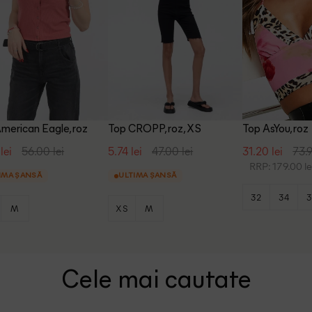
merican Eagle, roz
Top CROPP, roz, XS
Top AsYou, roz
lei
56.00 lei
5.74 lei
47.00 lei
31.20 lei
73.9
RRP: 179.00 le
IMA ȘANSĂ
ULTIMA ȘANSĂ
32
34
3
M
XS
M
Cele mai cautate