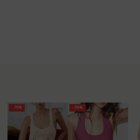
- 70%
- 39%