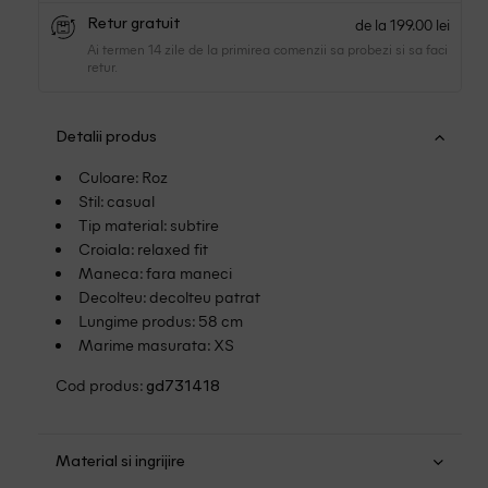
de la 199.00 lei
Retur gratuit
Ai termen 14 zile de la primirea comenzii sa probezi si sa faci
retur.
Detalii produs
Culoare: Roz
Stil: casual
Tip material: subtire
Croiala: relaxed fit
Maneca: fara maneci
Decolteu: decolteu patrat
Lungime produs: 58 cm
Marime masurata: XS
Cod produs:
gd731418
Material si ingrijire