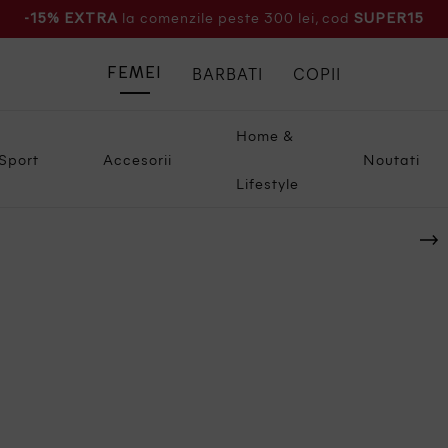
la comenzile peste 300 lei, cod
-15% EXTRA
SUPER15
BARBATI
COPII
FEMEI
Home &
Sport
Accesorii
Noutati
Lifestyle