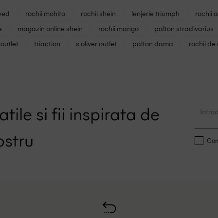
ved
rochii mohito
rochii shein
lenjerie triumph
rochii 
e
magazin online shein
rochii mango
palton stradivarius
outlet
triaction
s oliver outlet
palton dama
rochii de
tile si fii inspirata de
ostru
Conf