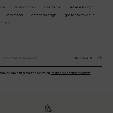
asos
asos romania
zara femei
sutiene triumph
vero moda
american eagle
ghete stradivarius
 ocazie
ABONARE
irm că am citit și sunt de acord cu
Politica de confidentialitate