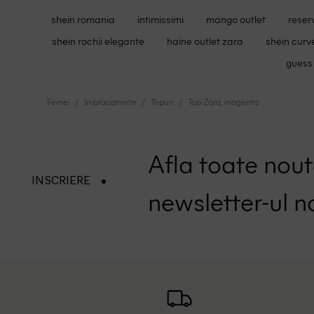
shein romania
intimissimi
mango outlet
reser
shein rochii elegante
haine outlet zara
shein curv
guess 
Femei
Imbracaminte
Topuri
Top Zara, magenta
Afla toate nouta
INSCRIERE
newsletter-ul n