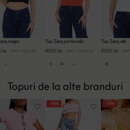
ara, negru
Top Zara, portocaliu
Top Zara, alb
 lei
49.00 lei
59.00 lei
RRP: 99.00 lei
RRP: 109.00 lei
RRP:
L
S
M
L
M
Topuri de la alte branduri
- 38%
- 35%