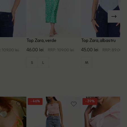
Top Zara, verde
Top Zara, albastru
46.00 lei
45.00 lei
 109.00 lei
RRP: 109.00 lei
RRP: 89.00 le
S
L
M
- 46%
- 39%