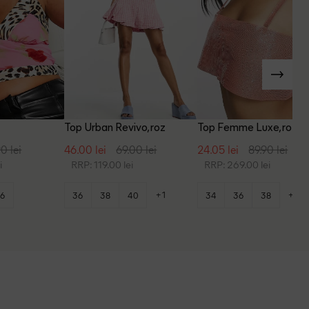
Top Urban Revivo, roz
Top Femme Luxe, roz
0 lei
46.00 lei
69.00 lei
24.05 lei
89.90 lei
i
RRP: 119.00 lei
RRP: 269.00 lei
+1
+2
6
36
38
40
34
36
38