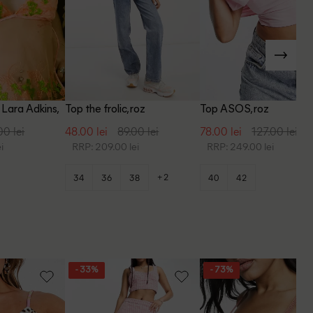
 Lara Adkins,
Top the frolic, roz
Top ASOS, roz
00 lei
48.00 lei
89.00 lei
78.00 lei
127.00 lei
i
RRP: 209.00 lei
RRP: 249.00 lei
+2
34
36
38
40
42
- 33%
- 73%