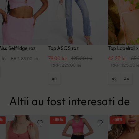
iss Selfridge, roz
Top ASOS, roz
Top Labelrail x
corai
 lei
78.00 lei
125.00 lei
42.25 lei
65.
RRP: 89.00 lei
RRP: 229.00 lei
RRP: 125.00 le
40
42
44
Altii au fost interesati de
5%
- 88%
- 58%