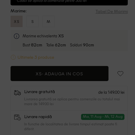
*Codul se aplica la comenzile peste 300 lei
Tabel De Marimi
Marime:
XS
S
M
Marime echivalenta
XS
Bust
Talie
Solduri
82cm
62cm
90cm
Ultimele 3 produse
XS-
ADAUGA IN COS
de la 149.00 lei
Livrare gratuită
Livrarea gratuită se aplica pentru comenzile cu totalul mai
mare de 149.00 lei
Livrare rapidă
Ma, 11 Aug - Mi, 12 Aug
In functie de localitatea de livrare timpul estimat poate fi
diferit.