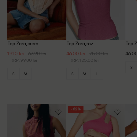
Top Zara, crem
Top Zara, roz
Top Z
19.10 lei
63.90 lei
46.00 lei
75.00 lei
46.00
RRP: 99.00 lei
RRP: 125.00 lei
S
S
M
S
M
L
- 62%