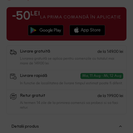
LEI
-50
LA PRIMA COMANDĂ ÎN APLICAȚIE
de la 149.00 lei
Livrare gratuită
Livrarea gratuită se aplica pentru comenzile cu totalul mai
mare de 149.00 lei
Livrare rapidă
Ma, 11 Aug - Mi, 12 Aug
In functie de localitatea de livrare timpul estimat poate fi diferit.
de la 199.00 lei
Retur gratuit
Ai termen 14 zile de la primirea comenzii sa probezi si sa faci
retur.
Detalii produs