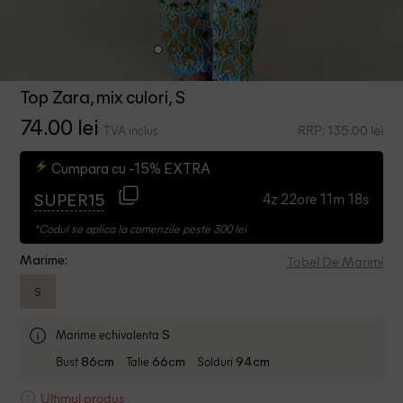
Top Zara, mix culori, S
74.00 lei
RRP: 135.00 lei
TVA inclus
Cumpara cu -15% EXTRA
4z 22ore 11m 17s
SUPER15
*Codul se aplica la comenzile peste 300 lei
Tabel De Marimi
Marime:
S
Marime echivalenta
S
Bust
Talie
Solduri
86cm
66cm
94cm
Ultimul produs