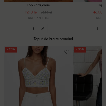
Top Zara, crem
Top Z
19.10 lei
46.00 le
63.90 lei
RRP: 99.00 lei
RRP: 1
S
M
S
Topuri de la alte branduri
- 25%
- 35%