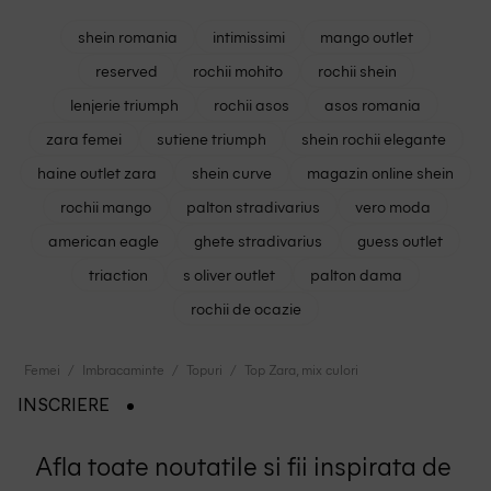
shein romania
intimissimi
mango outlet
reserved
rochii mohito
rochii shein
lenjerie triumph
rochii asos
asos romania
zara femei
sutiene triumph
shein rochii elegante
haine outlet zara
shein curve
magazin online shein
rochii mango
palton stradivarius
vero moda
american eagle
ghete stradivarius
guess outlet
triaction
s oliver outlet
palton dama
rochii de ocazie
Femei
Imbracaminte
Topuri
Top Zara, mix culori
INSCRIERE
Afla toate noutatile si fii inspirata de