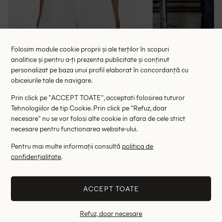
Folosim module cookie proprii și ale terților în scopuri
analitice și pentru a-ți prezenta publicitate și conținut
Top Bershka, mix culori
Top Labelrail x La
personalizat pe baza unui profil elaborat în concordanță cu
obiceiurile tale de navigare.
44.00 lei
43.55 le
59.00 lei
RRP: 109.00 lei
RRP: 2
Prin click pe "ACCEPT TOATE", acceptati folosirea tuturor
Tehnologiilor de tip Cookie. Prin click pe "Refuz, doar
XS
S
necesare" nu se vor folosi alte cookie in afara de cele strict
necesare pentru functionarea website-ului.
Altii au fost interesati de
Pentru mai multe informații consultă
politica de
confidențialitate
.
- 65%
- 35%
ACCEPT TOATE
Refuz, doar necesare