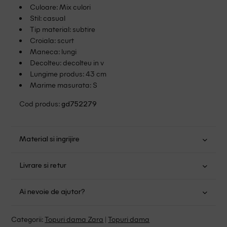
Culoare: Mix culori
Stil: casual
Tip material: subtire
Croiala: scurt
Maneca: lungi
Decolteu: decolteu in v
Lungime produs: 43 cm
Marime masurata: S
Cod produs:
gd752279
Material si ingrijire
Viscoza: 100%
Livrare si retur
Spalare usoara la 30
Transport Gratuit pentru orice comanda cu o valoare mai
Nu folositi inalbitor
Ai nevoie de ajutor?
mare de 149.00 lei.
Nu uscati in uscator
Se pot calca
Suntem aici pentru a te ajuta:
Politica livrare
Categorii:
Topuri dama Zara
|
Topuri dama
Spalare cu percloretilena, solventi clorurati si benzina