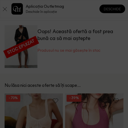
Aplicația Outletmag
DESCHIDE
0
0
Deschide în aplicație
Oops! Această ofertă a fost prea
bună ca să mai aștepte
STOC EPUIZAT
Produsul nu se mai găsește în stoc
Nu lăsa nici aceste oferte să îți scape...
- 70%
- 39%