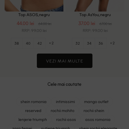
Top ASOS, negru
Top AsYou, negru
44.00 lei
37.00 lei
64.00 lei
67.00 lei
RRP: 99.00 lei
RRP: 99.00 lei
+2
+2
38
40
42
32
34
36
VEZI MAI MULTE
Cele mai cautate
shein romania
intimissimi
mango outlet
reserved
rochii mohito
rochii shein
lenjerie triumph
rochii asos
asos romania
zara femei
sutiene triumph
shein rochii elegante