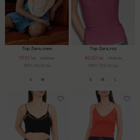
Top Zara, crem
Top Zara, roz
19.10 lei
46.00 lei
63.90 lei
75.00 lei
RRP: 99.00 lei
RRP: 125.00 lei
S
M
S
M
L