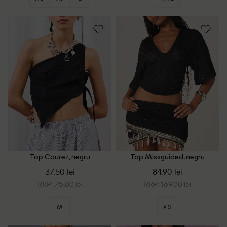
Top Courez, negru
Top Missguided, negru
37.50 lei
84.90 lei
RRP: 75.00 lei
RRP: 169.00 lei
M
XS