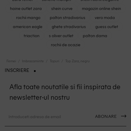
haine outlet zara
shein curve
magazin online shein
rochii mango
palton stradivarius
vero moda
american eagle
ghete stradivarius
guess outlet
triaction
s oliver outlet
palton dama
rochii de ocazie
Femei
Imbracaminte
Topuri
Top Zara, negru
INSCRIERE
Afla toate noutatile si fii inspirata de
newsletter-ul nostru
ABONARE