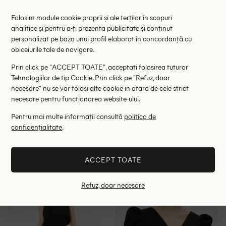
Folosim module cookie proprii și ale terților în scopuri
analitice și pentru a-ți prezenta publicitate și conținut
personalizat pe baza unui profil elaborat în concordanță cu
obiceiurile tale de navigare.
Prin click pe "ACCEPT TOATE", acceptati folosirea tuturor
Tehnologiilor de tip Cookie. Prin click pe "Refuz, doar
necesare" nu se vor folosi alte cookie in afara de cele strict
necesare pentru functionarea website-ului.
Pentru mai multe informații consultă
politica de
Top Pull&Bear, negru
Top Pull&Bear, negru
confidențialitate
.
49.00 lei
46.00 lei
RRP: 99.00 lei
RRP: 89.00 lei
ACCEPT TOATE
M
S
Refuz, doar necesare