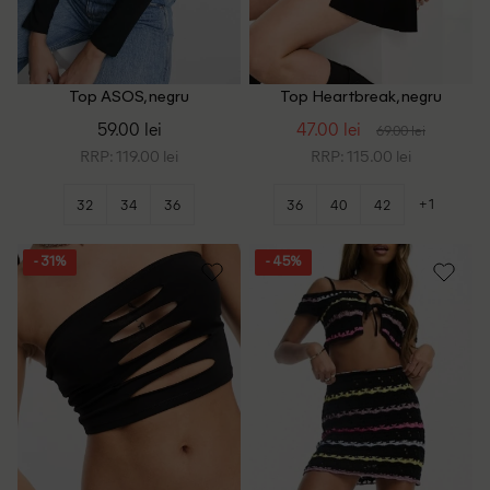
Top ASOS, negru
Top Heartbreak, negru
59.00 lei
47.00 lei
69.00 lei
RRP: 119.00 lei
RRP: 115.00 lei
+1
32
34
36
36
40
42
- 31%
- 45%