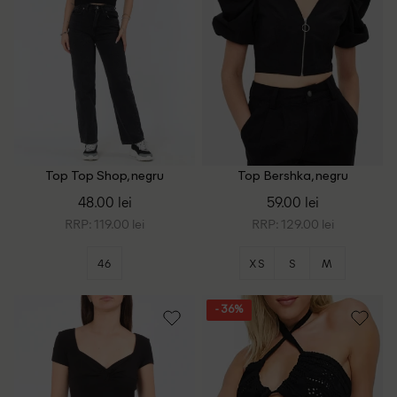
Top Top Shop, negru
Top Bershka, negru
48.00 lei
59.00 lei
RRP: 119.00 lei
RRP: 129.00 lei
46
XS
S
M
- 36%