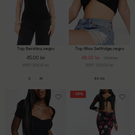
Top Bershka, negru
Top Miss Selfridge, negru
45.00 lei
48.00 lei
75.00 lei
RRP: 89.00 lei
RRP: 129.00 lei
S
M
44-46
- 38%