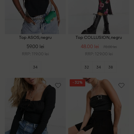
Top ASOS, negru
Top COLLUSION, negru
59.00 lei
48.00 lei
78.00 lei
RRP: 119.00 lei
RRP: 129.00 lei
34
32
34
38
- 32%