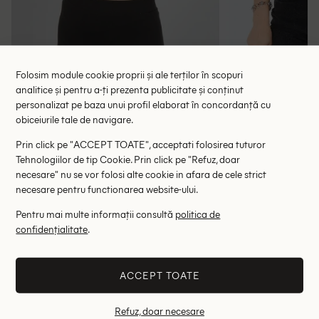
Folosim module cookie proprii și ale terților în scopuri
analitice și pentru a-ți prezenta publicitate și conținut
Top Bershka, verde, S
Top Bers
personalizat pe baza unui profil elaborat în concordanță cu
7.74 lei
29.00 le
39.00 lei
obiceiurile tale de navigare.
RRP: 5
Prin click pe "ACCEPT TOATE", acceptati folosirea tuturor
ULTIMA ȘANSĂ
Tehnologiilor de tip Cookie. Prin click pe "Refuz, doar
necesare" nu se vor folosi alte cookie in afara de cele strict
S
necesare pentru functionarea website-ului.
Altii au fost interesati de
Pentru mai multe informații consultă
politica de
confidențialitate
.
- 58%
- 82%
ACCEPT TOATE
Refuz, doar necesare