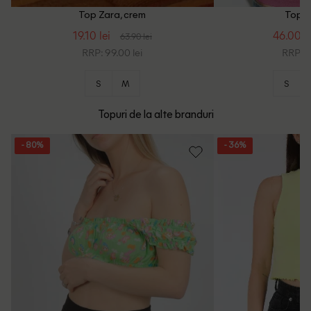
Top Zara, crem
Top Z
19.10 lei
46.00 le
63.90 lei
RRP: 99.00 lei
RRP: 1
S
M
S
Topuri de la alte branduri
- 80%
- 36%