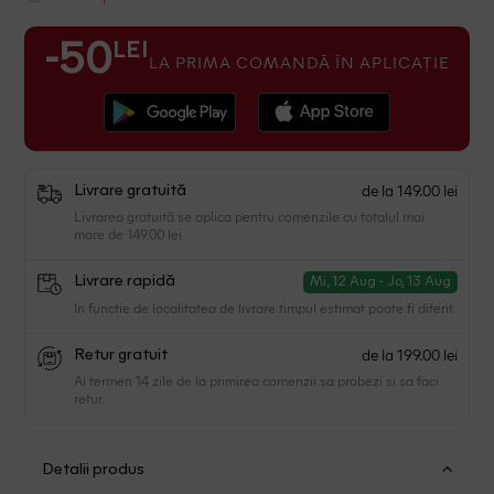
LEI
-50
LA PRIMA COMANDĂ ÎN APLICAȚIE
de la 149.00 lei
Livrare gratuită
Livrarea gratuită se aplica pentru comenzile cu totalul mai
mare de 149.00 lei
Livrare rapidă
Mi, 12 Aug - Jo, 13 Aug
In functie de localitatea de livrare timpul estimat poate fi diferit.
de la 199.00 lei
Retur gratuit
Ai termen 14 zile de la primirea comenzii sa probezi si sa faci
retur.
Detalii produs