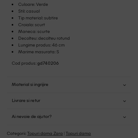
Culoare: Verde
Stil: casual
Tip material: subtire
Croiala: scurt
Maneca: scurte
Decolteu: decolteu rotund
Lungime produs: 46 cm
Marime masurata: S
Cod produs:
gd740206
Material si ingrijire
Bumbac: 95%; Elastan: 5%
Livrare si retur
Spalare usoara la 30
Transport Gratuit pentru orice comanda cu o valoare mai
Nu folositi inalbitor
Ai nevoie de ajutor?
mare de 149.00 lei.
Nu uscati in uscator
Se pot calca
Suntem aici pentru a te ajuta:
Politica livrare
Categorii:
Topuri dama Zara
|
Topuri dama
Fara curatare chimica