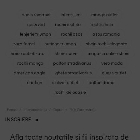
shein romania
intimissimi
mango outlet
reserved
rochii mohito
rochii shein
lenjerie triumph
rochii asos
asos romania
zara femei
sutiene triumph
shein rochii elegante
haine outlet zara
shein curve
magazin online shein
rochii mango
palton stradivarius
vero moda
american eagle
ghete stradivarius
guess outlet
triaction
s oliver outlet
palton dama
rochii de ocazie
Femei
Imbracaminte
Topuri
Top Zara, verde
INSCRIERE
Afla toate noutatile si fii inspirata de