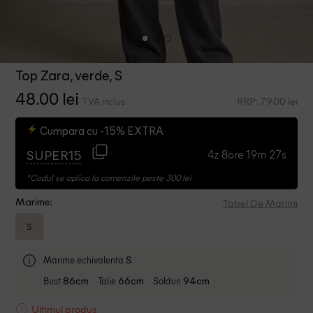
Top Zara, verde, S
48.00 lei
RRP: 79.00 lei
TVA inclus
Cumpara cu -15% EXTRA
4z 8ore 19m 26s
SUPER15
*Codul se aplica la comenzile peste 300 lei
Tabel De Marimi
Marime:
S
Marime echivalenta
S
Bust
Talie
Solduri
86cm
66cm
94cm
Ultimul produs