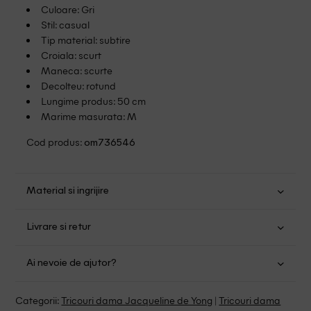
Culoare: Gri
Stil: casual
Tip material: subtire
Croiala: scurt
Maneca: scurte
Decolteu: rotund
Lungime produs: 50 cm
Marime masurata: M
Cod produs:
om736546
Material si ingrijire
Bumbac: 100%
Livrare si retur
Spalare usoara la 30
Transport Gratuit pentru orice comanda cu o valoare mai
Nu folositi inalbitor
Ai nevoie de ajutor?
mare de 149.00 lei.
Nu uscati in uscator
Se pot calca
Suntem aici pentru a te ajuta:
Politica livrare
Categorii:
Tricouri dama Jacqueline de Yong
|
Tricouri dama
Fara curatare chimica