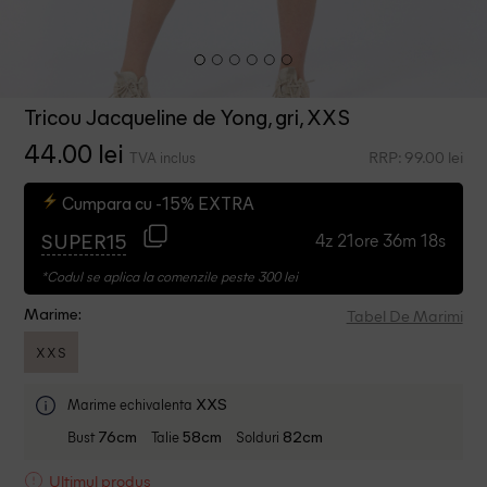
Tricou Jacqueline de Yong, gri, XXS
44.00 lei
RRP: 99.00 lei
TVA inclus
Cumpara cu -15% EXTRA
4z 21ore 36m 18s
SUPER15
*Codul se aplica la comenzile peste 300 lei
Tabel De Marimi
Marime:
XXS
Marime echivalenta
XXS
Bust
Talie
Solduri
76cm
58cm
82cm
Ultimul produs