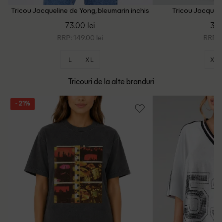
Tricou Jacqueline de Yong, bleumarin inchis
Tricou Jacqueli
73.00 lei
39.
RRP: 149.00 lei
RRP: 7
L
XL
XS
Tricouri de la alte branduri
- 21%