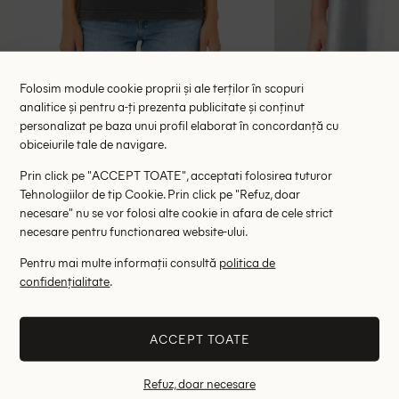
Folosim module cookie proprii și ale terților în scopuri
analitice și pentru a-ți prezenta publicitate și conținut
Tricou Pepe Jeans, gri
Tricou Oversiz
personalizat pe baza unui profil elaborat în concordanță cu
obiceiurile tale de navigare.
78.00 lei
74.
99.00 lei
RRP: 149.00 lei
RRP: 1
Prin click pe "ACCEPT TOATE", acceptati folosirea tuturor
Tehnologiilor de tip Cookie. Prin click pe "Refuz, doar
S
necesare" nu se vor folosi alte cookie in afara de cele strict
necesare pentru functionarea website-ului.
Altii au fost interesati de
Pentru mai multe informații consultă
politica de
confidențialitate
.
- 63%
- 48%
ACCEPT TOATE
Refuz, doar necesare