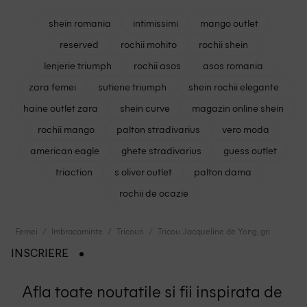
shein romania
intimissimi
mango outlet
reserved
rochii mohito
rochii shein
lenjerie triumph
rochii asos
asos romania
zara femei
sutiene triumph
shein rochii elegante
haine outlet zara
shein curve
magazin online shein
rochii mango
palton stradivarius
vero moda
american eagle
ghete stradivarius
guess outlet
triaction
s oliver outlet
palton dama
rochii de ocazie
Femei
Imbracaminte
Tricouri
Tricou Jacqueline de Yong, gri
INSCRIERE
Afla toate noutatile si fii inspirata de