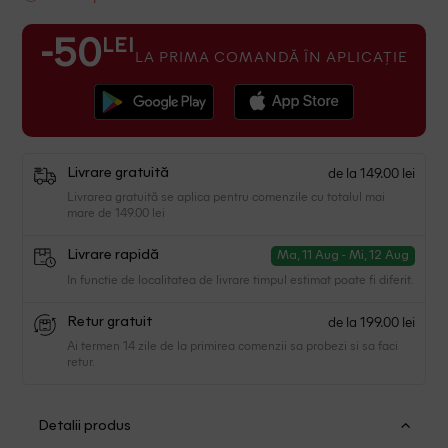
LEI
-50
LA PRIMA COMANDĂ ÎN APLICAȚIE
de la 149.00 lei
Livrare gratuită
Livrarea gratuită se aplica pentru comenzile cu totalul mai
mare de 149.00 lei
Livrare rapidă
Ma, 11 Aug - Mi, 12 Aug
In functie de localitatea de livrare timpul estimat poate fi diferit.
de la 199.00 lei
Retur gratuit
Ai termen 14 zile de la primirea comenzii sa probezi si sa faci
retur.
Detalii produs