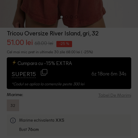
Tricou Oversize River Island, gri, 32
51.00 lei
68.00 lei
-25 %
Cel mai mic pret in ultimele 30 zile 68.00 lei ( -25%)
Cumpara cu -15% EXTRA
6z 18ore 6m 34s
SUPER15
*Codul se aplica la comenzile peste 300 lei
Tabel De Marimi
Marime:
32
Marime echivalenta
XXS
Bust
76cm