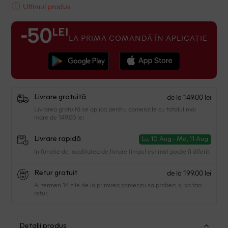
Ultimul produs
LEI
-50
LA PRIMA COMANDĂ ÎN APLICAȚIE
de la 149.00 lei
Livrare gratuită
Livrarea gratuită se aplica pentru comenzile cu totalul mai
mare de 149.00 lei
Livrare rapidă
Lu, 10 Aug - Ma, 11 Aug
In functie de localitatea de livrare timpul estimat poate fi diferit.
de la 199.00 lei
Retur gratuit
Ai termen 14 zile de la primirea comenzii sa probezi si sa faci
retur.
Detalii produs