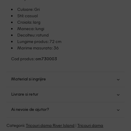
Culoare: Gri
Stil: casual
Croiala: larg
Maneca: lungi
Decolteu: rotund
Lungime produs: 72 cm
Marime masurata: 36
Cod produs:
om730003
Material si ingrijire
Bumbac: 50%; Poliester: 50%
Livrare si retur
Spalare usoara la 30
Transport Gratuit pentru orice comanda cu o valoare mai
Nu folositi inalbitor
Ai nevoie de ajutor?
mare de 149.00 lei.
Nu uscati in uscator
Se pot calca
Suntem aici pentru a te ajuta:
Politica livrare
Categorii:
Tricouri dama River Island
|
Tricouri dama
Fara curatare chimica
Program: Luni-Vineri intre 9:00 - 15:00