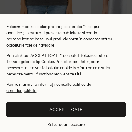
Folosim module cookie proprii și ale terților în scopuri
analitice și pentru a-ți prezenta publicitate și conținut
personalizat pe baza unui profil elaborat în concordanță cu
Tricou Pepe Jeans, gri
Tricou Oversiz
obiceiurile tale de navigare.
78.00 lei
74.
99.00 lei
RRP: 149.00 lei
RRP: 1
Prin click pe "ACCEPT TOATE", acceptati folosirea tuturor
Tehnologiilor de tip Cookie. Prin click pe "Refuz, doar
necesare" nu se vor folosi alte cookie in afara de cele strict
S
necesare pentru functionarea website-ului.
Altii au fost interesati de
Pentru mai multe informații consultă
politica de
confidențialitate
.
- 35%
- 25%
ACCEPT TOATE
Refuz, doar necesare