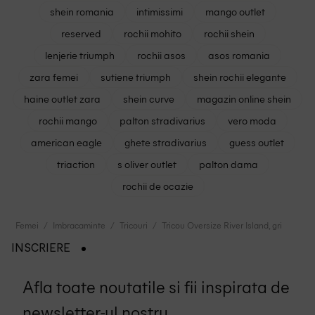
shein romania
intimissimi
mango outlet
reserved
rochii mohito
rochii shein
lenjerie triumph
rochii asos
asos romania
zara femei
sutiene triumph
shein rochii elegante
haine outlet zara
shein curve
magazin online shein
rochii mango
palton stradivarius
vero moda
american eagle
ghete stradivarius
guess outlet
triaction
s oliver outlet
palton dama
rochii de ocazie
Femei
Imbracaminte
Tricouri
Tricou Oversize River Island, gri
INSCRIERE
Afla toate noutatile si fii inspirata de
newsletter-ul nostru