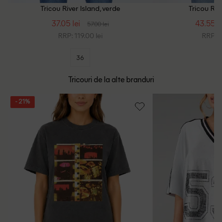
Tricou River Island, verde
Tricou Rive
37.05 lei
43.55 le
57.00 lei
RRP: 119.00 lei
RRP: 1
36
Tricouri de la alte branduri
- 21%